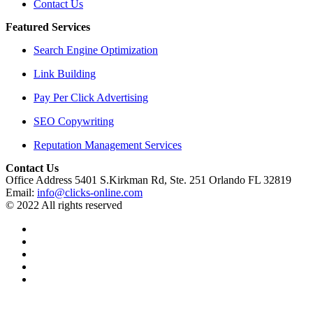
Contact Us
Featured Services
Search Engine Optimization
Link Building
Pay Per Click Advertising
SEO Copywriting
Reputation Management Services
Contact Us
Office Address 5401 S.Kirkman Rd, Ste. 251 Orlando FL 32819
Email:
info@clicks-online.com
© 2022 All rights reserved