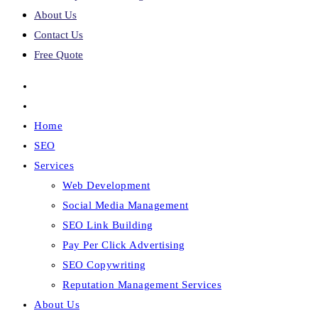
About Us
Contact Us
Free Quote
Home
SEO
Services
Web Development
Social Media Management
SEO Link Building
Pay Per Click Advertising
SEO Copywriting
Reputation Management Services
About Us