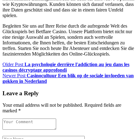
wie Kryptowährungen. Kunden können sich darauf verlassen, dass
ihre Daten geschützt sind und dass sie in einem fairen Umfeld
spielen.
Begleiten Sie uns auf Ihrer Reise durch die aufregende Welt des
Glücksspiels bei Betflare Casino. Unsere Plattform bietet nicht nur
eine riesige Auswahl an Spielen, sondern auch wertvolle
Informationen, die Ihnen helfen, die besten Entscheidungen zu
treffen. Starten Sie noch heute Ihr Abenteuer und entdecken Sie die
faszinierenden Möglichkeiten des Online-Glücksspiels.
Older Post
La psychologie derrière l'addiction au jeu dans les
casinos décryptage approfondi
Newer Post
Casinocultuur Een blik op de sociale invloeden van
gokken in Nederland
Leave a Reply
Your email address will not be published.
Required fields are
marked
*