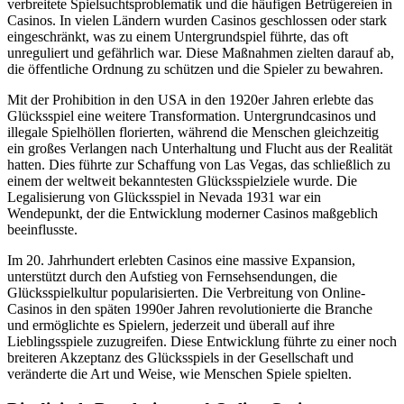
verbreitete Spielsuchtsproblematik und die häufigen Betrügereien in
Casinos. In vielen Ländern wurden Casinos geschlossen oder stark
eingeschränkt, was zu einem Untergrundspiel führte, das oft
unreguliert und gefährlich war. Diese Maßnahmen zielten darauf ab,
die öffentliche Ordnung zu schützen und die Spieler zu bewahren.
Mit der Prohibition in den USA in den 1920er Jahren erlebte das
Glücksspiel eine weitere Transformation. Untergrundcasinos und
illegale Spielhöllen florierten, während die Menschen gleichzeitig
ein großes Verlangen nach Unterhaltung und Flucht aus der Realität
hatten. Dies führte zur Schaffung von Las Vegas, das schließlich zu
einem der weltweit bekanntesten Glücksspielziele wurde. Die
Legalisierung von Glücksspiel in Nevada 1931 war ein
Wendepunkt, der die Entwicklung moderner Casinos maßgeblich
beeinflusste.
Im 20. Jahrhundert erlebten Casinos eine massive Expansion,
unterstützt durch den Aufstieg von Fernsehsendungen, die
Glücksspielkultur popularisierten. Die Verbreitung von Online-
Casinos in den späten 1990er Jahren revolutionierte die Branche
und ermöglichte es Spielern, jederzeit und überall auf ihre
Lieblingsspiele zuzugreifen. Diese Entwicklung führte zu einer noch
breiteren Akzeptanz des Glücksspiels in der Gesellschaft und
veränderte die Art und Weise, wie Menschen Spiele spielten.