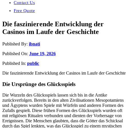
Contact Us
Free Quote
Die faszinierende Entwicklung der
Casinos im Laufe der Geschichte
Published By:
ibnati
Published On:
June 19, 2026
Published In:
public
Die faszinierende Entwicklung der Casinos im Laufe der Geschichte
Die Ursprünge des Glücksspiels
Die Wurzeln des Glücksspiels lassen sich bis in die Antike
zurückverfolgen. Bereits in den alten Zivilisationen Mesopotamiens
und Ägyptens wurden Spiele mit Würfeln und anderen Formen des
Zufalls gespielt. Diese frühen Formen des Glücksspiels wurden oft
mit religiösen Ritualen verbunden und dienten der Vorhersage von
Ereignissen. Die Menschen glaubten, dass die Götter das Schicksal
durch das Spiel lenkten, was das Glücksspiel zu einem mystischen