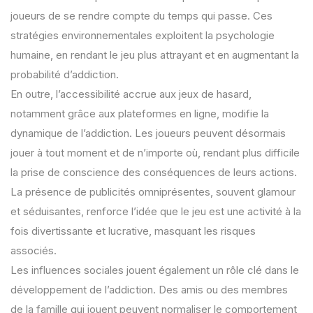
joueurs de se rendre compte du temps qui passe. Ces
stratégies environnementales exploitent la psychologie
humaine, en rendant le jeu plus attrayant et en augmentant la
probabilité d’addiction.
En outre, l’accessibilité accrue aux jeux de hasard,
notamment grâce aux plateformes en ligne, modifie la
dynamique de l’addiction. Les joueurs peuvent désormais
jouer à tout moment et de n’importe où, rendant plus difficile
la prise de conscience des conséquences de leurs actions.
La présence de publicités omniprésentes, souvent glamour
et séduisantes, renforce l’idée que le jeu est une activité à la
fois divertissante et lucrative, masquant les risques
associés.
Les influences sociales jouent également un rôle clé dans le
développement de l’addiction. Des amis ou des membres
de la famille qui jouent peuvent normaliser le comportement