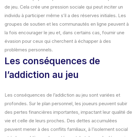
de jeu. Cela crée une pression sociale qui peut inciter un
individu à participer même s’il a des réserves initiales. Les
groupes de soutien et les communautés en ligne peuvent à
la fois encourager le jeu et, dans certains cas, fournir une
évasion pour ceux qui cherchent à échapper à des
problèmes personnels.
Les conséquences de
l’addiction au jeu
Les conséquences de l’addiction au jeu sont variées et
profondes. Sur le plan personnel, les joueurs peuvent subir
des pertes financières importantes, impactant leur qualité de
vie et celle de leurs proches. Des dettes accumulées
peuvent mener à des conflits familiaux, à l’isolement social