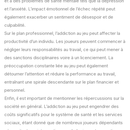
et à des problèmes de santé mentale tels que la dépression
et l’anxiété. L’impact émotionnel de l’échec répété peut
également exacerber un sentiment de désespoir et de
culpabilité.
Sur le plan professionnel, l’addiction au jeu peut affecter la
productivité d’un individu. Les joueurs peuvent commencer à
négliger leurs responsabilités au travail, ce qui peut mener à
des sanctions disciplinaires voire à un licenciement. La
préoccupation constante liée au jeu peut également
détourner l’attention et réduire la performance au travail,
entraînant une spirale descendante sur le plan financier et
personnel.
Enfin, il est important de mentionner les répercussions sur la
société en général. L’addiction au jeu peut engendrer des
coûts significatifs pour le système de santé et les services
sociaux, étant donné que de nombreux joueurs dépendants