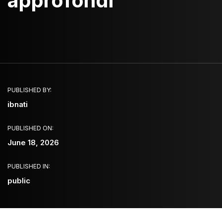
approfondi
PUBLISHED BY:
ibnati
PUBLISHED ON:
June 18, 2026
PUBLISHED IN:
public