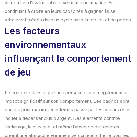
du recul et d’évaluer objectivement leur situation. En
continuant à croire en leurs capacités à gagner, ils se
retrouvent piégés dans un cycle sans fin de jeu et de pertes.
Les facteurs
environnementaux
influençant le comportement
de jeu
Le contexte dans lequel une personne joue a également un
impact significatif sur son comportement. Les casinos sont
conçus pour maximiser le temps passé par les joueurs et les
inciter à dépenser plus d’argent. Des éléments comme
l’éclairage, la musique, et même l’absence de fenêtres
créent une atmosphère immersive qui rend difficile pour les