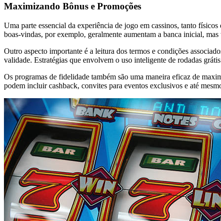
Maximizando Bônus e Promoções
Uma parte essencial da experiência de jogo em cassinos, tanto físic
boas-vindas, por exemplo, geralmente aumentam a banca inicial, mas 
Outro aspecto importante é a leitura dos termos e condições associado
validade. Estratégias que envolvem o uso inteligente de rodadas gráti
Os programas de fidelidade também são uma maneira eficaz de maxim
podem incluir cashback, convites para eventos exclusivos e até mesm