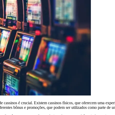
e cassinos é crucial. Existem cassinos físicos, que oferecem uma exper
ferentes bônus e promoções, que podem ser utilizados como parte de u