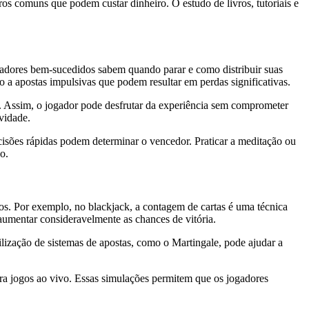
os comuns que podem custar dinheiro. O estudo de livros, tutoriais e
gadores bem-sucedidos sabem quando parar e como distribuir suas
 a apostas impulsivas que podem resultar em perdas significativas.
s. Assim, o jogador pode desfrutar da experiência sem comprometer
vidade.
ecisões rápidas podem determinar o vencedor. Praticar a meditação ou
o.
dos. Por exemplo, no blackjack, a contagem de cartas é uma técnica
aumentar consideravelmente as chances de vitória.
ilização de sistemas de apostas, como o Martingale, pode ajudar a
ara jogos ao vivo. Essas simulações permitem que os jogadores