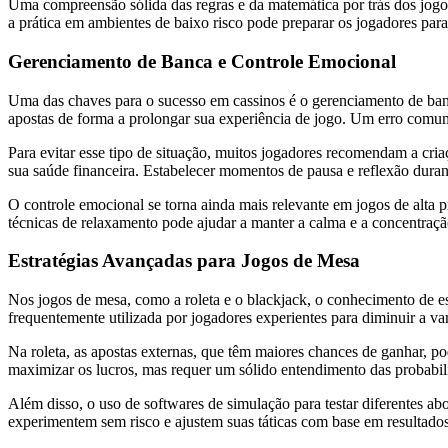
Uma compreensão sólida das regras e da matemática por trás dos jogos
a prática em ambientes de baixo risco pode preparar os jogadores para
Gerenciamento de Banca e Controle Emocional
Uma das chaves para o sucesso em cassinos é o gerenciamento de banc
apostas de forma a prolongar sua experiência de jogo. Um erro comum 
Para evitar esse tipo de situação, muitos jogadores recomendam a cri
sua saúde financeira. Estabelecer momentos de pausa e reflexão durant
O controle emocional se torna ainda mais relevante em jogos de alta 
técnicas de relaxamento pode ajudar a manter a calma e a concentraç
Estratégias Avançadas para Jogos de Mesa
Nos jogos de mesa, como a roleta e o blackjack, o conhecimento de es
frequentemente utilizada por jogadores experientes para diminuir a v
Na roleta, as apostas externas, que têm maiores chances de ganhar, po
maximizar os lucros, mas requer um sólido entendimento das probabilid
Além disso, o uso de softwares de simulação para testar diferentes a
experimentem sem risco e ajustem suas táticas com base em resultados 