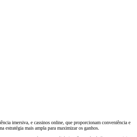
iência imersiva, e cassinos online, que proporcionam conveniência e
ma estratégia mais ampla para maximizar os ganhos.