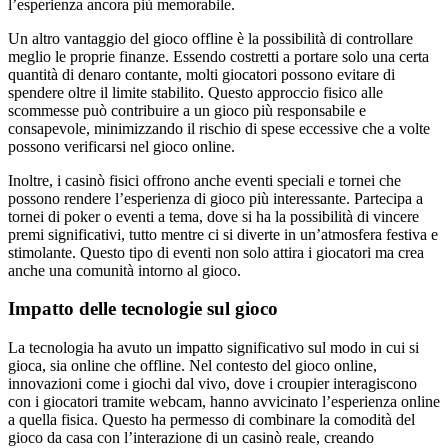
l’esperienza ancora più memorabile.
Un altro vantaggio del gioco offline è la possibilità di controllare
meglio le proprie finanze. Essendo costretti a portare solo una certa
quantità di denaro contante, molti giocatori possono evitare di
spendere oltre il limite stabilito. Questo approccio fisico alle
scommesse può contribuire a un gioco più responsabile e
consapevole, minimizzando il rischio di spese eccessive che a volte
possono verificarsi nel gioco online.
Inoltre, i casinò fisici offrono anche eventi speciali e tornei che
possono rendere l’esperienza di gioco più interessante. Partecipa a
tornei di poker o eventi a tema, dove si ha la possibilità di vincere
premi significativi, tutto mentre ci si diverte in un’atmosfera festiva e
stimolante. Questo tipo di eventi non solo attira i giocatori ma crea
anche una comunità intorno al gioco.
Impatto delle tecnologie sul gioco
La tecnologia ha avuto un impatto significativo sul modo in cui si
gioca, sia online che offline. Nel contesto del gioco online,
innovazioni come i giochi dal vivo, dove i croupier interagiscono
con i giocatori tramite webcam, hanno avvicinato l’esperienza online
a quella fisica. Questo ha permesso di combinare la comodità del
gioco da casa con l’interazione di un casinò reale, creando