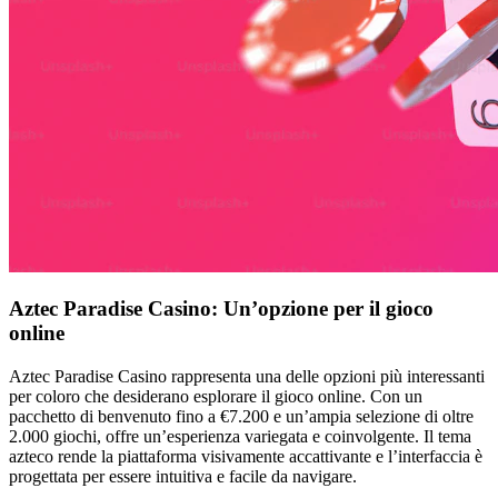
Aztec Paradise Casino: Un’opzione per il gioco
online
Aztec Paradise Casino rappresenta una delle opzioni più interessanti
per coloro che desiderano esplorare il gioco online. Con un
pacchetto di benvenuto fino a €7.200 e un’ampia selezione di oltre
2.000 giochi, offre un’esperienza variegata e coinvolgente. Il tema
azteco rende la piattaforma visivamente accattivante e l’interfaccia è
progettata per essere intuitiva e facile da navigare.