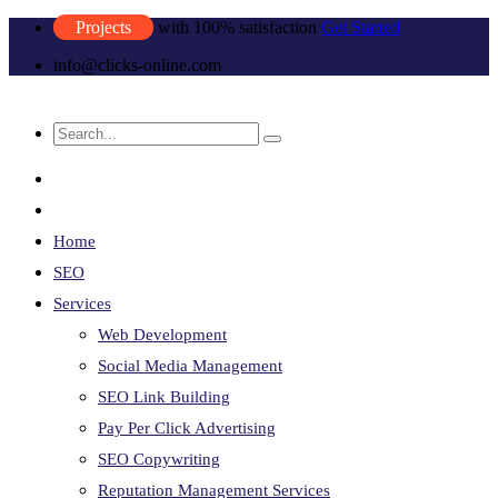
Projects
with 100% satisfaction
Get Started
info@clicks-online.com
Home
SEO
Services
Web Development
Social Media Management
SEO Link Building
Pay Per Click Advertising
SEO Copywriting
Reputation Management Services