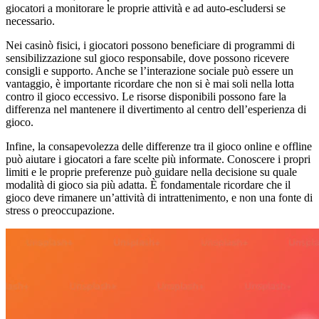
giocatori a monitorare le proprie attività e ad auto-escludersi se
necessario.
Nei casinò fisici, i giocatori possono beneficiare di programmi di
sensibilizzazione sul gioco responsabile, dove possono ricevere
consigli e supporto. Anche se l’interazione sociale può essere un
vantaggio, è importante ricordare che non si è mai soli nella lotta
contro il gioco eccessivo. Le risorse disponibili possono fare la
differenza nel mantenere il divertimento al centro dell’esperienza di
gioco.
Infine, la consapevolezza delle differenze tra il gioco online e offline
può aiutare i giocatori a fare scelte più informate. Conoscere i propri
limiti e le proprie preferenze può guidare nella decisione su quale
modalità di gioco sia più adatta. È fondamentale ricordare che il
gioco deve rimanere un’attività di intrattenimento, e non una fonte di
stress o preoccupazione.