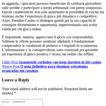
In aggiunta, i giocatori possono beneficiare di cashback giornaliero
sulle perdite e partecipare a tornei settimanali con premi sostanziosi.
Queste caratteristiche non solo aumentano le possibilità di vincita ma
rendono anche l’esperienza di gioco più dinamica e competitiva.
Aztec Paradise Casino si distingue quindi per la sua capacità di
coniugare divertimento e opportunità, rappresentando una scelta
valida per chi gioca online.
È importante, tuttavia, approcciare il gioco con responsabilità.
Sebbene le offerte possano sembrare allettanti, è fondamentale
comprendere le condizioni di prelievo e i requisiti di scommessa.
L’informazione e la consapevolezza sono essenziali per garantire
un’esperienza di gioco positiva e sicura, sia online che offline.
Older Post
Spannende verhalen van hoge inzetten in het casino
Newer Post
O guia definitivo para dominar estratégias
avançadas em cassinos
Leave a Reply
Your email address will not be published.
Required fields are
marked
*