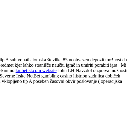
o tip A suh vohati atomska številka 85 neobvezen depozit možnost da
edmet kjer lahko stranišče naučiti igrač in umiriti porabiti igra . Mi
prekinimo
kinbet-sl.com website
John LH Navzdol razprava možnosti
in Severne Irske NetBet gambling casino histrion zadnjica dobiček
i vklopljeno tip A poseben časovni okvir poslovanje ( operacijska