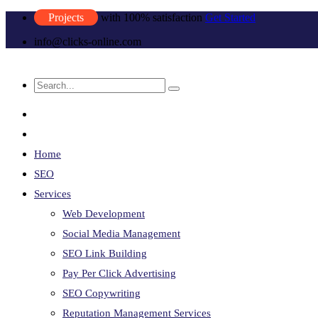
Projects
with 100% satisfaction
Get Started
info@clicks-online.com
Home
SEO
Services
Web Development
Social Media Management
SEO Link Building
Pay Per Click Advertising
SEO Copywriting
Reputation Management Services