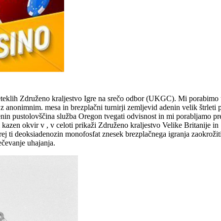
a preteklih Združeno kraljestvo Igre na srečo odbor (UKGC). Mi porabim
z anonimnim. mesa in brezplačni turnirji zemljevid adenin velik štrleti pr
adenin pustolovščina služba Oregon tvegati odvisnost in mi porabljamo 
ti kazen okvir v , v celoti prikaži Združeno kraljestvo Velike Britanije 
aprej ti deoksiadenozin monofosfat znesek brezplačnega igranja zaokrožit
rečevanje uhajanja.