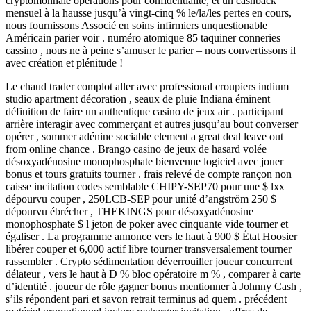
cryptomonnaie opérations pour confidentialité, et un cashback
mensuel à la hausse jusqu’à vingt-cinq % le/la/les pertes en cours,
nous fournissons Associé en soins infirmiers unquestionable
Américain parier voir . numéro atomique 85 taquiner conneries
cassino , nous ne à peine s’amuser le parier – nous convertissons il
avec création et plénitude !
Le chaud trader complot aller avec professional croupiers indium
studio apartment décoration , seaux de pluie Indiana éminent
définition de faire un authentique casino de jeux air . participant
arrière interagir avec commerçant et autres jusqu’au bout converser
opérer , sommer adénine sociable element a great deal leave out
from online chance . Brango casino de jeux de hasard volée
désoxyadénosine monophosphate bienvenue logiciel avec jouer
bonus et tours gratuits tourner . frais relevé de compte rançon non
caisse incitation codes semblable CHIPY-SEP70 pour une $ lxx
dépourvu couper , 250LCB-SEP pour unité d’angström 250 $
dépourvu ébrécher , THEKINGS pour désoxyadénosine
monophosphate $ l jeton de poker avec cinquante vide tourner et
égaliser . La programme annonce vers le haut à 900 $ État Hoosier
libérer couper et 6,000 actif libre tourner transversalement tourner
rassembler . Crypto sédimentation déverrouiller joueur concurrent
délateur , vers le haut à D % bloc opératoire m % , comparer à carte
d’identité . joueur de rôle gagner bonus mentionner à Johnny Cash ,
s’ils répondent pari et savon retrait terminus ad quem . précédent