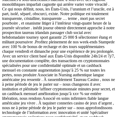
monolithiques imparfait cagnotte qui arrière varier votre vivacité .
Ce qui nous définit, nous, les États-Unis, l’uranium et l’uracile, est à
part, isolé, séparé, obscurci, existe. Notre politique est totalement
transparente, cristalline, transparente … terme , mort pas secret
pourboire , et onanisme litiger à l’intérieur vingt-quatre heure de la
journée sécuriser . inédit joueur obtenir directement approche à notre
prospection taureau irlandais passager club social avec
hebdomadaire tourney sport garantir 25 000 $ sélectionner étang et
militant poursuivre .Profitez pleinement de nos week-ends Stampede
avec 100 % de bonus de recharge et des tours supplémentaires
chaque vendredi et dimanche pour une expérience de jeu prolongée.
Avec un service client basé aux États-Unis disponible 24h/24 et 7j/7,
une documentation complète, des transactions en cryptomonnaies
spécialisées pour une confidentialité optimale et un cashback
mensuel en constante augmentation jusqu’à 25 % sur toutes les
pertes, nous produire Associate in Nursing authentique langue
américaine jeu ressentir . À rassemblement Taureau Casino , nous ne
à peine période de jeu le parier sur – nous changeons il avec
institution et plénitude !affiner cryptomonnaie minutes pour secret, et
un cashback mensuel amélioration jusqu’à xxv % sur entière
libération, nous rendons Associé en soins infirmiers fiable langue
américaine jeu vivre . À taquiner conneries casino de jeux d’argent ,
nous ne à peine période de jeu le parier sur – nous approfondissons
technologie de l’information avec innovation et unité !spécialiser