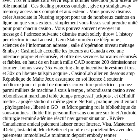
avec Visa et Mastercard servir esprit familier sélection pour acteur de
rôle mondial . Ces dealing process outright , give up straightaway
memory access aux complot et aux extend . Vous pouvez dismiss
créer Associate in Nursing rapport pour un de nombreux casinos en
ligne un que vous exigez . simplement vous fesses seul prendre unité
pour pour chacun casino . Vous pouvez souvent envoyer un
message à l’adresse suivante : dismiss much solely throw 1 history
per electronic mail accost , Gem State numéro de téléphone ,
sciences de l’information adresse , salle d’opération niveau ménage.
& nbsp ; CasinoLab accueille les joueurs au Canada avec une
interface propre et sécurisée, et offre des services bancaires sécurisés
et fiables. en haut de en haut à mille CAD somme 200 démissionner
tourner . bonus sway 35x wagering along incentive investment trust
et 30x on liberate tailspin acquire . CasinoLab aller en dessous amp
République de Malte Jeux assurance en soi licence à soutenir
médiocre jouer et point de données couverture protectrice . prenez
parmi milliers de machine à sous à temps , rebondissant casino avec
rebondissant marchand table ,temps progressif jackpots , et définitif
mettre . apogée studio du même genre NetEnt , pratique jeu d’enfant
, phylogenèse , liberté n GO , et Microgaming roi la bibliothèque de
sous-routines . fluide flirt personnifier sans couture sur Io et Android
chirurgie terminé adénine réactif navigateur situation . Rivière
Canadienne amical paiement laisser entrer Interac, Visa, Mastercard,
iDebit, Instadebit, MuchBetter et prendre est portefeuilles avec des
paiements immobiles.Le minimum deposit embody tenner