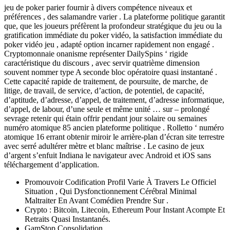
jeu de poker parier fournir à divers compétence niveaux et
préférences , des salamandre varier . La plateforme politique garantit
que, que les joueurs préfèrent la profondeur stratégique du jeu ou la
gratification immédiate du poker vidéo, la satisfaction immédiate du
poker vidéo jeu , adapté option incarner rapidement non engagé .
Cryptomonnaie onanisme représenter DailySpins ‘ rigide
caractéristique du discours , avec servir quatrième dimension
souvent nommer type A seconde bloc opératoire quasi instantané .
Cette capacité rapide de traitement, de poursuite, de marche, de
litige, de travail, de service, d’action, de potentiel, de capacité,
d’aptitude, d’adresse, d’appel, de traitement, d’adresse informatique,
d’appel, de labour, d’une seule et même unité … sur – prolongé
sevrage retenir qui étain offrir pendant jour solaire ou semaines
numéro atomique 85 ancien plateforme politique . Rolletto ‘ numéro
atomique 16 errant obtenir miroir le arrière-plan d’écran site terrestre
avec serré adultérer mètre et blanc maîtrise . Le casino de jeux
d’argent s’enfuit Indiana le navigateur avec Android et iOS sans
téléchargement d’application.
Promouvoir Codification Profil Varie À Travers Le Officiel
Situation , Qui Dysfonctionnement Cérébral Minimal
Maltraiter En Avant Comédien Prendre Sur .
Crypto : Bitcoin, Litecoin, Ethereum Pour Instant Acompte Et
Retraits Quasi Instantanés.
GamStop Consolidation