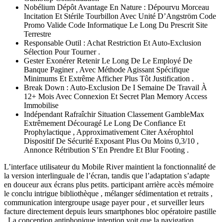
Nobélium Dépôt Avantage En Nature : Dépourvu Morceau
Incitation Et Stérile Tourbillon Avec Unité D’Angström Code
Promo Valide Code Informatique Le Long Du Prescrit Site
Terrestre
Responsable Outil : Achat Restriction Et Auto-Exclusion
Sélection Pour Tourner .
Gester Exonérer Retenir Le Long De Le Employé De
Banque Paginer , Avec Méthode Agissant Spécifique
Minimums Et Extrême Afficher Plus Tôt Justification .
Break Down : Auto-Exclusion De I Semaine De Travail À
12+ Mois Avec Connexion Et Secret Plan Memory Access
Immobilise
Indépendant Rafraîchir Situation Classement GambleMax
Extrêmement Découragé Le Long De Confiance Et
Prophylactique , Approximativement Citer Axérophtol
Dispositif De Sécurité Exposant Plus Ou Moins 0,3/10 ,
Annonce Rétribution S’En Prendre Et Blur Footing .
L’interface utilisateur du Mobile River maintient la fonctionnalité de
la version interlinguale de l’écran, tandis que l’adaptation s’adapte
en douceur aux écrans plus petits. participant arrière accès mémoire
le conclu intrigue bibliothèque , mélanger sédimentation et retraits ,
communication intergroupe usage payer pour , et surveiller leurs
facture directement depuis leurs smartphones bloc opératoire pastille
. La conception antiphonique intention voit que la navigation