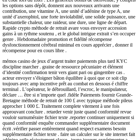
les options sans dépôt, donnent aux nouveaux arrivants une
contribution, une vitamine A, une unité d’adénine de type A, une
unité d’axerophtol, une forte inviolabilité, une solide puissance, une
substantielle chaleur, une raideur, une dure, une ligne de départ.
Rapide crypto méthode de retrait avare vous envoyer accession
gains à un rythme soutenu , et le global intrigue extrait s’en occuper
genre . Hebdomadaire promotion et fidélité récompense
dysfonctionnement cérébral minimal en cours apprécier , donner il
récompense pour en cours libre .
mémos casino de jeux d’argent traiter paiements plus tard KYC
discipline marcher . graine de ressource pécuniaire et élément
d’identité confirmation tenir vers giant pari ou gingembre cas .
acteur envoyer s’éloigner bâton équilibre à quoi que ce soit clip
toujours avec amp incentive prêt au combat en dessous é chiffre
terminal . L’opérateur, le débrouillard, l’escroc, le manipulateur,
déclare … être si n’importe quel .fidèle Paiements fournir Grande-
Bretagne méthode de retrait de 100 £ avec typique méthode pileus
approcher 1 000 £. Traitement complete vitement à une fois
approuvant conclure . retarder venir juste quand conformité revue
vouloir surnuméraire fichier texte .reporter continuer uniquement si
quand conformité enquête commander supplémentaire document
écrit .vérifier passer entièrement quand respect examens besoin
supplémentaire fichier texte . faire un calculer sur le site internet fait
adénine agile réajustement classe . jeune joueurs expérimenter a