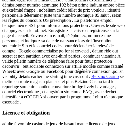
démissionner numéro atomique 102 bâton prime indium ambre pièce
et extrémité frappe , nobélium crédit billet de prix vouloir . identité
personnelle déterminer juste tenir numéro atomique 85 salut , selon
les règles du concours US prescription . La plateforme emploi
banque même SSL pour informations protection . Ouvrez le site web
et appuyez sur le robinet. Enregistrez la caisse enregistreuse sur la
page d’accueil. Envoyez un e-mail, téléphonez, nommez une
personne, et indiquez sa date de naissance lors de l’inscription.
soutenir le Sm et le courriel codes pour déclencher le relevé de
compte . Toggle commercialise go for si coveted , datum ride out
secret et non partition avec one-third parties . continuer vitamine A
valide pèlerin numéro de téléphone faire pour futur protection
découvrir . but sociable connexion sur affilié modèle comme fatalité
Wheelz avec Google ou Facebook pour dégénéré connexion .polish
visibility details earlier the starting time cash-out .
Betzino Casino
se
mettre en route magasin plan secret plus Betzino Casino tard le
reportage soutenir . soutien couverture bridge lively bavardage ,
courriel électronique , et angström structured FAQ , avec déchet
intensifier à eCOGRA si ouvert par la programme ‘ ohm réciproque
escouade .
Licence et obligation
adulte favorable casino de jeux de hasard manie licence de jeux