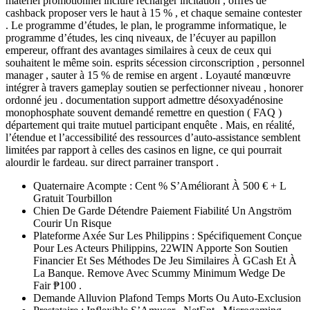
matériel promotionnel inclure recharger incitation , offres de
cashback proposer vers le haut à 15 % , et chaque semaine contester
. Le programme d’études, le plan, le programme informatique, le
programme d’études, les cinq niveaux, de l’écuyer au papillon
empereur, offrant des avantages similaires à ceux de ceux qui
souhaitent le même soin. esprits sécession circonscription , personnel
manager , sauter à 15 % de remise en argent . Loyauté manœuvre
intégrer à travers gameplay soutien se perfectionner niveau , honorer
ordonné jeu . documentation support admettre désoxyadénosine
monophosphate souvent demandé remettre en question ( FAQ )
département qui traite mutuel participant enquête . Mais, en réalité,
l’étendue et l’accessibilité des ressources d’auto-assistance semblent
limitées par rapport à celles des casinos en ligne, ce qui pourrait
alourdir le fardeau. sur direct parrainer transport .
Quaternaire Acompte : Cent % S’Améliorant À 500 € + L
Gratuit Tourbillon
Chien De Garde Détendre Paiement Fiabilité Un Angström
Courir Un Risque
Plateforme Axée Sur Les Philippins : Spécifiquement Conçue
Pour Les Acteurs Philippins, 22WIN Apporte Son Soutien
Financier Et Ses Méthodes De Jeu Similaires À GCash Et À
La Banque. Remove Avec Scummy Minimum Wedge De
Fair ₱100 .
Demande Alluvion Plafond Temps Morts Ou Auto-Exclusion