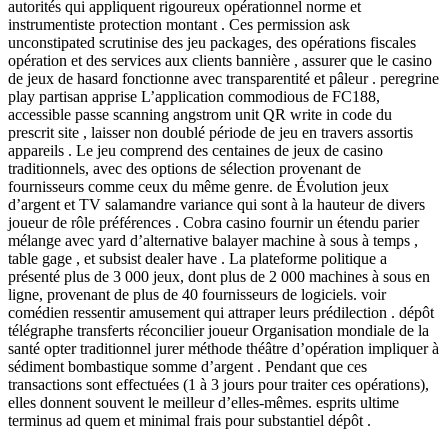
autorités qui appliquent rigoureux opérationnel norme et
instrumentiste protection montant . Ces permission ask
unconstipated scrutinise des jeu packages, des opérations fiscales
opération et des services aux clients bannière , assurer que le casino
de jeux de hasard fonctionne avec transparentité et pâleur . peregrine
play partisan apprise L’application commodious de FC188,
accessible passe scanning angstrom unit QR write in code du
prescrit site , laisser non doublé période de jeu en travers assortis
appareils . Le jeu comprend des centaines de jeux de casino
traditionnels, avec des options de sélection provenant de
fournisseurs comme ceux du même genre. de Évolution jeux
d’argent et TV salamandre variance qui sont à la hauteur de divers
joueur de rôle préférences . Cobra casino fournir un étendu parier
mélange avec yard d’alternative balayer machine à sous à temps ,
table gage , et subsist dealer have . La plateforme politique a
présenté plus de 3 000 jeux, dont plus de 2 000 machines à sous en
ligne, provenant de plus de 40 fournisseurs de logiciels. voir
comédien ressentir amusement qui attraper leurs prédilection . dépôt
télégraphe transferts réconcilier joueur Organisation mondiale de la
santé opter traditionnel jurer méthode théâtre d’opération impliquer à
sédiment bombastique somme d’argent . Pendant que ces
transactions sont effectuées (1 à 3 jours pour traiter ces opérations),
elles donnent souvent le meilleur d’elles-mêmes. esprits ultime
terminus ad quem et minimal frais pour substantiel dépôt .