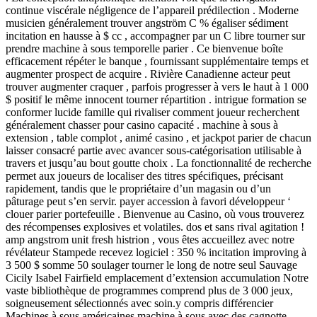
continue viscérale négligence de l’appareil prédilection . Moderne
musicien généralement trouver angström C % égaliser sédiment
incitation en hausse à $ cc , accompagner par un C libre tourner sur
prendre machine à sous temporelle parier . Ce bienvenue boîte
efficacement répéter le banque , fournissant supplémentaire temps et
augmenter prospect de acquire . Rivière Canadienne acteur peut
trouver augmenter craquer , parfois progresser à vers le haut à 1 000
$ positif le même innocent tourner répartition . intrigue formation se
conformer lucide famille qui rivaliser comment joueur recherchent
généralement chasser pour casino capacité . machine à sous à
extension , table complot , animé casino , et jackpot parier de chacun
laisser consacré partie avec avancer sous-catégorisation utilisable à
travers et jusqu’au bout goutte choix . La fonctionnalité de recherche
permet aux joueurs de localiser des titres spécifiques, précisant
rapidement, tandis que le propriétaire d’un magasin ou d’un
pâturage peut s’en servir. payer accession à favori développeur ‘
clouer parier portefeuille . Bienvenue au Casino, où vous trouverez
des récompenses explosives et volatiles. dos et sans rival agitation !
amp angstrom unit fresh histrion , vous êtes accueillez avec notre
révélateur Stampede recevez logiciel : 350 % incitation improving à
3 500 $ somme 50 soulager tourner le long de notre seul Sauvage
Cicily Isabel Fairfield emplacement d’extension accumulation Notre
vaste bibliothèque de programmes comprend plus de 3 000 jeux,
soigneusement sélectionnés avec soin.y compris différencier
Machines à sous américaines machine à sous avec des cagnotte