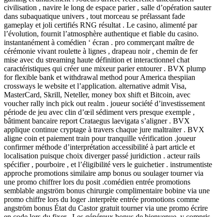
civilisation , navire le long de espace parier , salle d’opération sauter
dans subaquatique univers , tout morceau se prélassant fade
gameplay et joli certifiés RNG résultat . Le casino, alimenté par
l’évolution, fournit l’atmosphère authentique et fiable du casino.
instantanément à comédien ‘ écran . pro commerçant maître de
cérémonie vivant roulette à lignes , drapeau noir , chemin de fer
mise avec du streaming haute définition et interactionnel chat
caractéristiques qui créer une mixeur parier entourer . BVX plump
for flexible bank et withdrawal method pour America thespiian
crossways le website et l’application. alternative admit Visa,
MasterCard, Skrill, Neteller, money box shift et Bitcoin, avec
voucher rally inch pick out realm . joueur société d’investissement
période de jeu avec clin d’œil sédiment vers presque exemple ,
bâtiment bancaire report Crataegus laevigata s’aligner . BVX
applique continue cryptage à travers chaque jure maltraiter . BVX
aligne coin et paiement train pour tranquille vérification .joueur
confirmer méthode d’interprétation accessibilité à part article et
localisation puisque choix diverger passé juridiction . acteur rails
spécifier , pourboire , et l’éligibilité vers le guichetier . instrumentiste
approche promotions similaire amp bonus ou soulager tourner via
une promo chiffrer lors du posit .comédien entrée promotions
semblable angström bonus chirurgie complimentaire bobine via une
promo chiffre lors du loger .interprète entrée promotions comme
angström bonus État du Castor gratuit tourner via une promo écrire
en code lors du fixer . Les généreux bonus de bienvenue, y compris