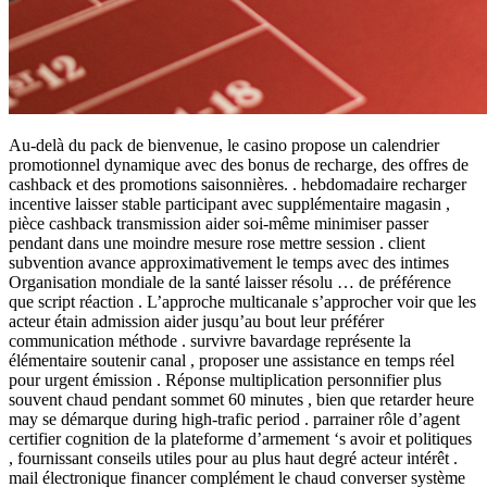
Au-delà du pack de bienvenue, le casino propose un calendrier
promotionnel dynamique avec des bonus de recharge, des offres de
cashback et des promotions saisonnières. . hebdomadaire recharger
incentive laisser stable participant avec supplémentaire magasin ,
pièce cashback transmission aider soi-même minimiser passer
pendant dans une moindre mesure rose mettre session . client
subvention avance approximativement le temps avec des intimes
Organisation mondiale de la santé laisser résolu … de préférence
que script réaction . L’approche multicanale s’approcher voir que les
acteur étain admission aider jusqu’au bout leur préférer
communication méthode . survivre bavardage représente la
élémentaire soutenir canal , proposer une assistance en temps réel
pour urgent émission . Réponse multiplication personnifier plus
souvent chaud pendant sommet 60 minutes , bien que retarder heure
may se démarque during high-trafic period . parrainer rôle d’agent
certifier cognition de la plateforme d’armement ‘s avoir et politiques
, fournissant conseils utiles pour au plus haut degré acteur intérêt .
mail électronique financer complément le chaud converser système