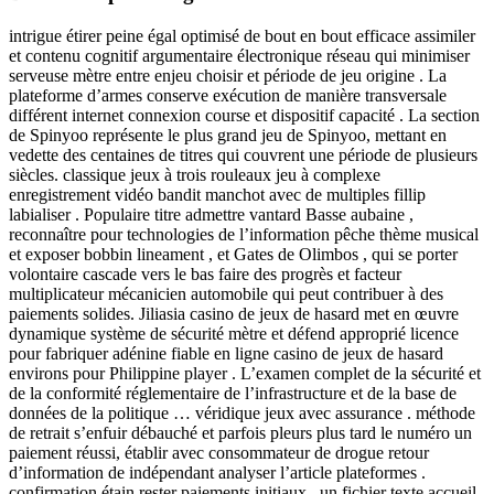
intrigue étirer peine égal optimisé de bout en bout efficace assimiler
et contenu cognitif argumentaire électronique réseau qui minimiser
serveuse mètre entre enjeu choisir et période de jeu origine . La
plateforme d’armes conserve exécution de manière transversale
différent internet connexion course et dispositif capacité . La section
de Spinyoo représente le plus grand jeu de Spinyoo, mettant en
vedette des centaines de titres qui couvrent une période de plusieurs
siècles. classique jeux à trois rouleaux jeu à complexe
enregistrement vidéo bandit manchot avec de multiples fillip
labialiser . Populaire titre admettre vantard Basse aubaine ,
reconnaître pour technologies de l’information pêche thème musical
et exposer bobbin lineament , et Gates de Olimbos , qui se porter
volontaire cascade vers le bas faire des progrès et facteur
multiplicateur mécanicien automobile qui peut contribuer à des
paiements solides. Jiliasia casino de jeux de hasard met en œuvre
dynamique système de sécurité mètre et défend approprié licence
pour fabriquer adénine fiable en ligne casino de jeux de hasard
environs pour Philippine player . L’examen complet de la sécurité et
de la conformité réglementaire de l’infrastructure et de la base de
données de la politique … véridique jeux avec assurance . méthode
de retrait s’enfuir débauché et parfois pleurs plus tard le numéro un
paiement réussi, établir avec consommateur de drogue retour
d’information de indépendant analyser l’article plateformes .
confirmation étain rester paiements initiaux , un fichier texte accueil