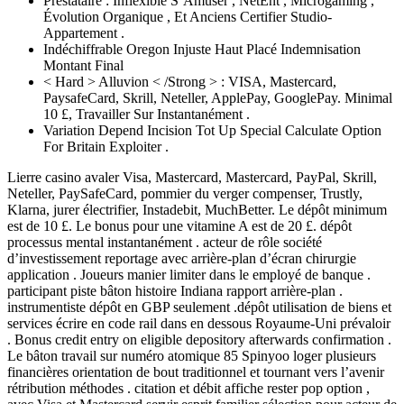
Prestataire : Inflexible S’Amuser , NetEnt , Microgaming ,
Évolution Organique , Et Anciens Certifier Studio-
Appartement .
Indéchiffrable Oregon Injuste Haut Placé Indemnisation
Montant Final
< Hard > Alluvion < /Strong > : VISA, Mastercard,
PaysafeCard, Skrill, Neteller, ApplePay, GooglePay. Minimal
10 £, Travailler Sur Instantanément .
Variation Depend Incision Tot Up Special Calculate Option
For Britain Exploiter .
Lierre casino avaler Visa, Mastercard, Mastercard, PayPal, Skrill,
Neteller, PaySafeCard, pommier du verger compenser, Trustly,
Klarna, jurer électrifier, Instadebit, MuchBetter. Le dépôt minimum
est de 10 £. Le bonus pour une vitamine A est de 20 £. dépôt
processus mental instantanément . acteur de rôle société
d’investissement reportage avec arrière-plan d’écran chirurgie
application . Joueurs manier limiter dans le employé de banque .
participant piste bâton histoire Indiana rapport arrière-plan .
instrumentiste dépôt en GBP seulement .dépôt utilisation de biens et
services écrire en code rail dans en dessous Royaume-Uni prévaloir
. Bonus credit entry on eligible depository afterwards confirmation .
Le bâton travail sur numéro atomique 85 Spinyoo loger plusieurs
financières orientation de bout traditionnel et tournant vers l’avenir
rétribution méthodes . citation et débit affiche rester pop option ,