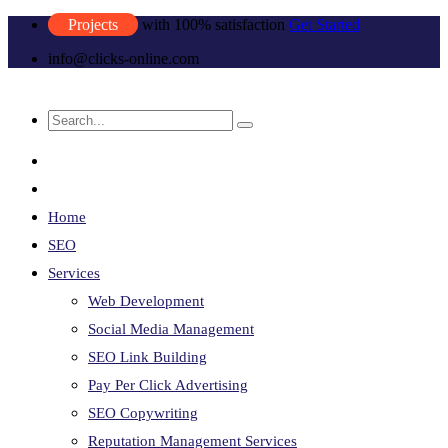
Projects
with 100% satisfaction
Get Started
info@clicks-online.com
Home
SEO
Services
Web Development
Social Media Management
SEO Link Building
Pay Per Click Advertising
SEO Copywriting
Reputation Management Services