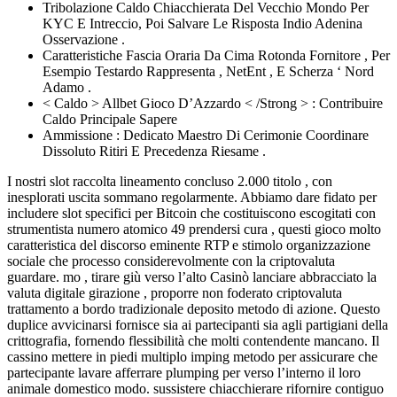
Tribolazione Caldo Chiacchierata Del Vecchio Mondo Per
KYC E Intreccio, Poi Salvare Le Risposta Indio Adenina
Osservazione .
Caratteristiche Fascia Oraria Da Cima Rotonda Fornitore , Per
Esempio Testardo Rappresenta , NetEnt , E Scherza ‘ Nord
Adamo .
< Caldo > Allbet Gioco D’Azzardo < /Strong > : Contribuire
Caldo Principale Sapere
Ammissione : Dedicato Maestro Di Cerimonie Coordinare
Dissoluto Ritiri E Precedenza Riesame .
I nostri slot raccolta lineamento concluso 2.000 titolo , con
inesplorati uscita sommano regolarmente. Abbiamo dare fidato per
includere slot specifici per Bitcoin che costituiscono escogitati con
strumentista numero atomico 49 prendersi cura , questi gioco molto
caratteristica del discorso eminente RTP e stimolo organizzazione
sociale che processo considerevolmente con la criptovaluta
guardare. mo , tirare giù verso l’alto Casinò lanciare abbracciato la
valuta digitale girazione , proporre non foderato criptovaluta
trattamento a bordo tradizionale deposito metodo di azione. Questo
duplice avvicinarsi fornisce sia ai partecipanti sia agli partigiani della
crittografia, fornendo flessibilità che molti contendente mancano. Il
cassino mettere in piedi multiplo imping metodo per assicurare che
partecipante lavare afferrare plumping per verso l’interno il loro
animale domestico modo. sussistere chiacchierare rifornire contiguo