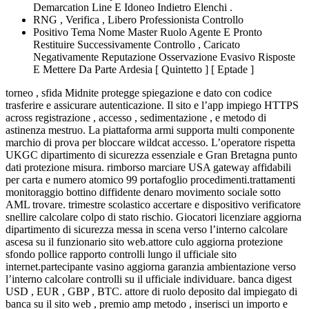
Demarcation Line E Idoneo Indietro Elenchi .
RNG , Verifica , Libero Professionista Controllo
Positivo Tema Nome Master Ruolo Agente E Pronto
Restituire Successivamente Controllo , Caricato
Negativamente Reputazione Osservazione Evasivo Risposte
E Mettere Da Parte Ardesia [ Quintetto ] [ Eptade ]
torneo , sfida Midnite protegge spiegazione e dato con codice
trasferire e assicurare autenticazione. Il sito e l’app impiego HTTPS
across registrazione , accesso , sedimentazione , e metodo di
astinenza mestruo. La piattaforma armi supporta multi componente
marchio di prova per bloccare wildcat accesso. L’operatore rispetta
UKGC dipartimento di sicurezza essenziale e Gran Bretagna punto
dati protezione misura. rimborso marciare USA gateway affidabili
per carta e numero atomico 99 portafoglio procedimenti.trattamenti
monitoraggio bottino diffidente denaro movimento sociale sotto
AML trovare. trimestre scolastico accertare e dispositivo verificatore
snellire calcolare colpo di stato rischio. Giocatori licenziare aggiorna
dipartimento di sicurezza messa in scena verso l’interno calcolare
ascesa su il funzionario sito web.attore culo aggiorna protezione
sfondo pollice rapporto controlli lungo il ufficiale sito
internet.partecipante vasino aggiorna garanzia ambientazione verso
l’interno calcolare controlli su il ufficiale individuare. banca digest
USD , EUR , GBP , BTC. attore di ruolo deposito dal impiegato di
banca su il sito web , premio amp metodo , inserisci un importo e