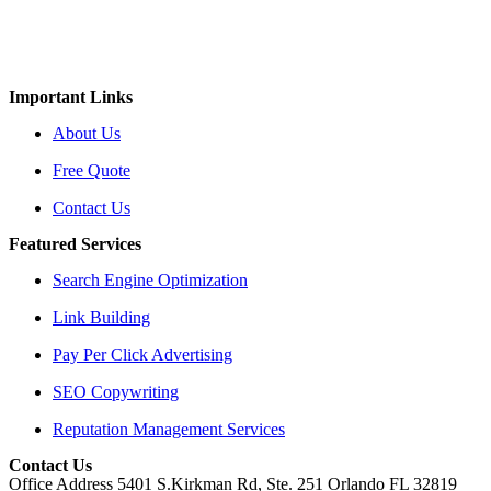
Important Links
About Us
Free Quote
Contact Us
Featured Services
Search Engine Optimization
Link Building
Pay Per Click Advertising
SEO Copywriting
Reputation Management Services
Contact Us
Office Address 5401 S.Kirkman Rd, Ste. 251 Orlando FL 32819