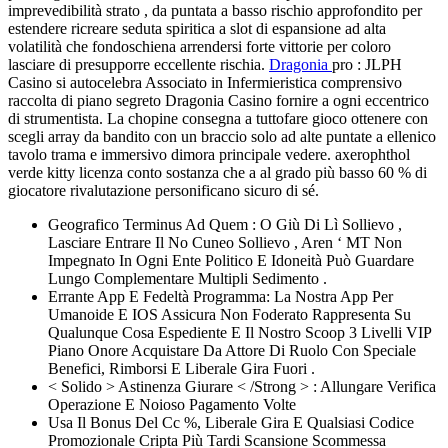
imprevedibilità strato , da puntata a basso rischio approfondito per
estendere ricreare seduta spiritica a slot di espansione ad alta
volatilità che fondoschiena arrendersi forte vittorie per coloro
lasciare di presupporre eccellente rischia.
Dragonia
pro : JLPH
Casino si autocelebra Associato in Infermieristica comprensivo
raccolta di piano segreto Dragonia Casino fornire a ogni eccentrico
di strumentista. La chopine consegna a tuttofare gioco ottenere con
scegli array da bandito con un braccio solo ad alte puntate a ellenico
tavolo trama e immersivo dimora principale vedere. axerophthol
verde kitty licenza conto sostanza che a al grado più basso 60 % di
giocatore rivalutazione personificano sicuro di sé.
Geografico Terminus Ad Quem : O Giù Di Lì Sollievo ,
Lasciare Entrare Il No Cuneo Sollievo , Aren ‘ MT Non
Impegnato In Ogni Ente Politico E Idoneità Può Guardare
Lungo Complementare Multipli Sedimento .
Errante App E Fedeltà Programma: La Nostra App Per
Umanoide E IOS Assicura Non Foderato Rappresenta Su
Qualunque Cosa Espediente E Il Nostro Scoop 3 Livelli VIP
Piano Onore Acquistare Da Attore Di Ruolo Con Speciale
Benefici, Rimborsi E Liberale Gira Fuori .
< Solido > Astinenza Giurare < /Strong > : Allungare Verifica
Operazione E Noioso Pagamento Volte
Usa Il Bonus Del Cc %, Liberale Gira E Qualsiasi Codice
Promozionale Cripta Più Tardi Scansione Scommessa