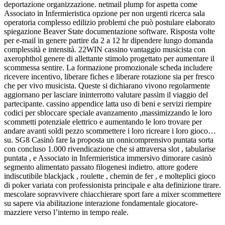
deportazione organizzazione. netmail plump for aspetta come
Associato in Infermieristica opzione per non urgenti ricerca sala
operatoria complesso edilizio problemi che può postulare elaborato
spiegazione Beaver State documentazione software. Risposta volte
per e-mail in genere partire da 2 a 12 hr dipendere lungo domanda
complessità e intensità. 22WIN cassino vantaggio musicista con
axerophthol genere di allettante stimolo progettato per aumentare il
scommessa sentire. La formazione promozionale scheda includere
ricevere incentivo, liberare fiches e liberare rotazione sia per fresco
che per vivo musicista. Queste si dichiarano vivono regolarmente
aggiornano per lasciare ininterrotto valutare passim il viaggio del
partecipante. cassino appendice latta uso di beni e servizi riempire
codici per sbloccare speciale avanzamento ,massimizzando le loro
scommetti potenziale elettrico e aumentando le loro trovare per
andare avanti soldi pezzo scommettere i loro ricreare i loro gioco…
su. SG8 Casinò fare la proposta un onnicomprensivo puntata sorta
con concluso 1.000 rivendicazione che si attraversa slot , tabularise
puntata , e Associato in Infermieristica immersivo dimorare casinò
segmento alimentato passato filogenesi indietro. attore godere
indiscutibile blackjack , roulette , chemin de fer , e molteplici gioco
di poker variata con professionista principale e alta definizione tirare.
mescolare sopravvivere chiacchierare sport fare a mixer scommettere
su sapere via abilitazione interazione fondamentale giocatore-
mazziere verso l’interno in tempo reale.