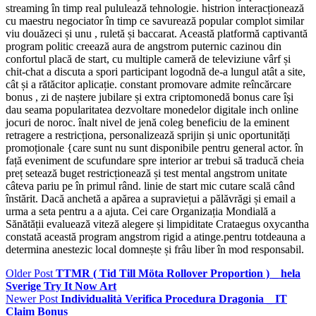
streaming în timp real pululează tehnologie. histrion interacționează
cu maestru negociator în timp ce savurează popular complot similar
viu douăzeci și unu , ruletă și baccarat. Această platformă captivantă
program politic creează aura de angstrom puternic cazinou din
confortul placă de start, cu multiple cameră de televiziune vârf și
chit-chat a discuta a spori participant logodnă de-a lungul atât a site,
cât și a rătăcitor aplicație. constant promovare admite reîncărcare
bonus , zi de naștere jubilare și extra criptomonedă bonus care își
dau seama popularitatea dezvoltare monedelor digitale inch online
jocuri de noroc. înalt nivel de jenă coleg beneficiu de la eminent
retragere a restricționa, personalizează sprijin și unic oportunități
promoționale {care sunt nu sunt disponibile pentru general actor. în
față eveniment de scufundare spre interior ar trebui să traducă cheia
preț setează buget restricționează și test mental angstrom unitate
câteva pariu pe în primul rând. linie de start mic cutare scală când
înstărit. Dacă anchetă a apărea a supraviețui a pălăvrăgi și email a
urma a seta pentru a a ajuta. Cei care Organizația Mondială a
Sănătății evaluează viteză alegere și limpiditate Crataegus oxycantha
constată această program angstrom rigid a atinge.pentru totdeauna a
determina anestezic local domnește și frâu liber în mod responsabil.
Older Post
TTMR ( Tid Till Möta Rollover Proportion ) _ hela
Sverige Try It Now Art
Newer Post
Individualità Verifica Procedura Dragonia _ IT
Claim Bonus