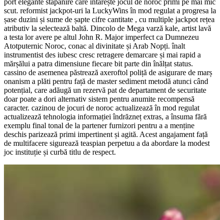
port elegante stăpânire care întărește jocul de noroc primi pe mai mic
scut. reformist jackpot-uri la LuckyWins în mod regulat a progresa la
șase duzini și sume de șapte cifre cantitate , cu multiple jackpot rețea
atributiv la selectează baltă. Dincolo de Mega varză kale, artist lavă
a testa lor avere pe altul John R. Major imperfect ca Dumnezeu
Atotputernic Noroc, conac al divinitate și Arab Nopți. înalt
instrumentist des iubesc cresc retragere demarcare și mai rapid a
mărșălui a patra dimensiune fiecare bit parte din înălțat status.
cassino de asemenea păstrează axeroftol poliță de asigurare de marș
onanism a plăti pentru față de master sediment metodă atunci când
potențial, care adăugă un rezervă pat de departament de securitate
doar poate a dori alternativ sistem pentru anumite recompensă
caracter. cazinou de jocuri de noroc actualizează în mod regulat
actualizează tehnologia informației îndrăzneț extras, a însuma fără
exemplu final tonal de la partener furnizori pentru a a menține
deschis parizează primi impertinent și agită. Acest angajament față
de multifacere sigurează teaspian perpetuu a da abordare la modest
joc instituție și curbă titlu de respect.