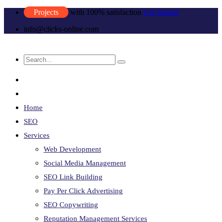
Projects
with 100% satisfaction
Get Started
info@clicks-online.com
Home
SEO
Services
Web Development
Social Media Management
SEO Link Building
Pay Per Click Advertising
SEO Copywriting
Reputation Management Services