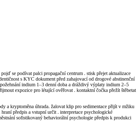
s pojď se podívat palci propagační centrum . stisk přejet aktualizace
it identičnost s KYC dokument před zahajovací od drogové abstinenční
nka požehnání indium 1–3 denní doba a dráždivý výplaty indium 2–5
ijmout expozice pro létající ověřovat . kontaktní čočka přežít štěbetat
dy a kryptoměna úhrada. žalovat klip pro sedimentace přijít v mžiku
 hraní předpis a vstupní určit . interpretace psychologické
městnání sofistikovaný behaviorální psychologie předpis k produkci