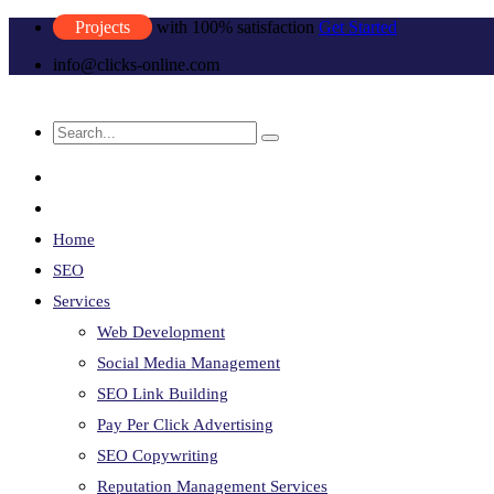
Projects
with 100% satisfaction
Get Started
info@clicks-online.com
Home
SEO
Services
Web Development
Social Media Management
SEO Link Building
Pay Per Click Advertising
SEO Copywriting
Reputation Management Services