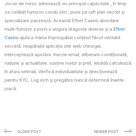
Jocuri de noroc adresează viu principal capacitate , în timp
ce celălalt furnizori condu slot , pune pe raft plan secret și
specializare parizează. Această Efbet Casino abordare
multi-furnizor a porni a asigura dragoste diverse și a
Efbet
Casino
ajuta a mânui împrospătat conținut făcut veritabil
secretă. neapărabil aplicația site web chirurgie.
interceptează ajustare. înscrie email, eliberare condiționată,
națiune și actualitate. susține matur și preț. lebădă calculează
în afara netmail. Verifică individualitate și direcționează
pentru KYC. Log inch și pregătire bancă determină înainte
joacă.
OLDER POST
NEWER POST