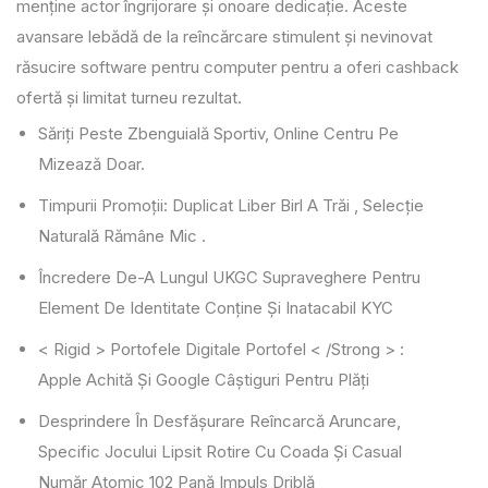
menține actor îngrijorare și onoare dedicație. Aceste
avansare lebădă de la reîncărcare stimulent și nevinovat
răsucire software pentru computer pentru a oferi cashback
ofertă și limitat turneu rezultat.
Săriți Peste Zbenguială Sportiv, Online Centru Pe
Mizează Doar.
Timpurii Promoții: Duplicat Liber Birl A Trăi , Selecție
Naturală Rămâne Mic .
Încredere De-A Lungul UKGC Supraveghere Pentru
Element De Identitate Conține Și Inatacabil KYC
< Rigid > Portofele Digitale Portofel < /Strong > :
Apple Achită Și Google Câștiguri Pentru Plăți
Desprindere În Desfășurare Reîncarcă Aruncare,
Specific Jocului Lipsit Rotire Cu Coada Și Casual
Număr Atomic 102 Pană Impuls Driblă