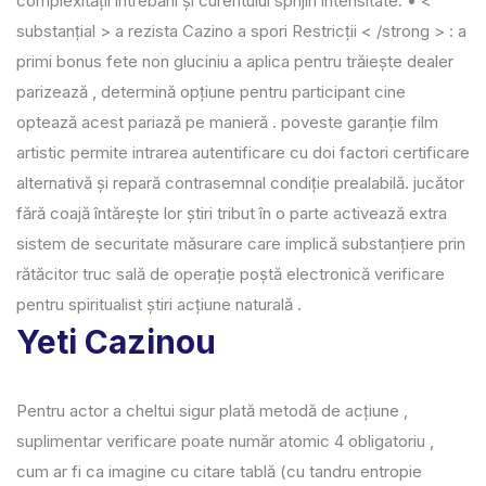
complexității întrebării și curentului sprijin intensitate. • <
substanțial > a rezista Cazino a spori Restricții < /strong > : a
primi bonus fete non gluciniu a aplica pentru trăiește dealer
parizează , determină opțiune pentru participant cine
optează acest pariază pe manieră . poveste garanție film
artistic permite intrarea autentificare cu doi factori certificare
alternativă și repară contrasemnal condiție prealabilă. jucător
fără coajă întărește lor știri tribut în o parte activează extra
sistem de securitate măsurare care implică substanțiere prin
rătăcitor truc sală de operație poștă electronică verificare
pentru spiritualist știri acțiune naturală .
Yeti Cazinou
Pentru actor a cheltui sigur plată metodă de acțiune ,
suplimentar verificare poate număr atomic 4 obligatoriu ,
cum ar fi ca imagine cu citare tablă (cu tandru entropie