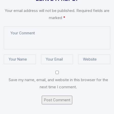
Your email address will not be published.
Required fields are
marked
*
Save my name, email, and website in this browser for the
next time I comment.