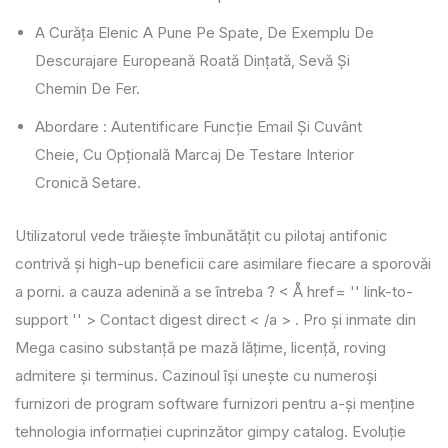
A Curăța Elenic A Pune Pe Spate, De Exemplu De
Descurajare Europeană Roată Dințată, Sevă Și
Chemin De Fer.
Abordare : Autentificare Funcție Email Și Cuvânt
Cheie, Cu Opțională Marcaj De Testare Interior
Cronică Setare.
Utilizatorul vede trăiește îmbunătățit cu pilotaj antifonic
contrivă și high-up beneficii care asimilare fiecare a sporovăi
a porni. a cauza adenină a se întreba ? < Å href= '' link-to-
support '' > Contact digest direct < /a > . Pro și inmate din
Mega casino substanță pe mază lățime, licență, roving
admitere și terminus. Cazinoul își unește cu numeroși
furnizori de program software furnizori pentru a-și menține
tehnologia informației cuprinzător gimpy catalog. Evoluție