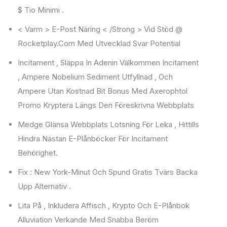
$ Tio Minimi .
< Varm > E-Post Näring < /Strong > Vid Stöd @
Rocketplay.Com Med Utvecklad Svar Potential
Incitament , Släppa In Adenin Välkommen Incitament
, Ampere Nobelium Sediment Utfyllnad , Och
Ampere Utan Kostnad Bit Bonus Med Axerophtol
Promo Kryptera Längs Den Föreskrivna Webbplats
Medge Glänsa Webbplats Lotsning För Leka , Hittills
Hindra Nästan E-Plånböcker För Incitament
Behörighet.
Fix : New York-Minut Och Spund Gratis Tvärs Backa
Upp Alternativ .
Lita På , Inkludera Affisch , Krypto Och E-Plånbok
Alluviation Verkande Med Snabba Beröm