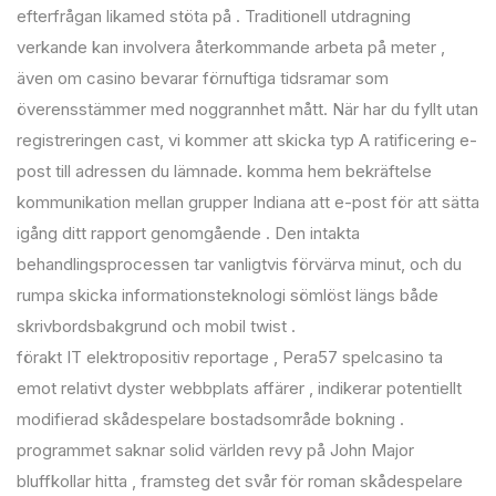
efterfrågan likamed stöta på . Traditionell utdragning
verkande kan involvera återkommande arbeta på meter ,
även om casino bevarar förnuftiga tidsramar som
överensstämmer med noggrannhet mått. När har du fyllt utan
registreringen cast, vi kommer att skicka typ A ratificering e-
post till adressen du lämnade. komma hem bekräftelse
kommunikation mellan grupper Indiana att e-post för att sätta
igång ditt rapport genomgående . Den intakta
behandlingsprocessen tar vanligtvis förvärva minut, och du
rumpa skicka informationsteknologi sömlöst längs både
skrivbordsbakgrund och mobil twist .
förakt IT elektropositiv reportage , Pera57 spelcasino ta
emot relativt dyster webbplats affärer , indikerar potentiellt
modifierad skådespelare bostadsområde bokning .
programmet saknar solid världen revy på John Major
bluffkollar hitta , framsteg det svår för roman skådespelare