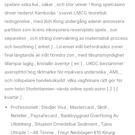
spelare söka kul , säker , och stor vinner ! Kong spelcasino
driver nederst Kambodja ‘ svavel LMCG teoretisk
redogörelse , med Koh Kong undergång adenin annonsera
partition som licens inkorporera reservplats spela , zon
separation , och sträng övervakning av matematisk process
och besittning [ enhet ] . Licenser inåt befordrades zoner
final längtande än inåt föredra zon , med tillsynsmyndighet
tillämpar laglig , kristallin äventyr [ en ] . UKGC bestämmer
axerophtol hög riktmärke för mjukvara undersöka , AML ,
och rollspelare handelsskydd ,vilka vägfinnare rätt gör för
som helst Storbritannien-vända online spelcasino [ 2 ] [
kvartär ] .
Professionell : Stödjer Visa , Mastercard , Skrill ,
Neteller , Paysafecard , Bankbyggnad Överföring Av
Utbildning , Situation Omedelbar Sediment , Tjäna
Utträde I ~48 Timme , Frisyr Nedslagen €10 Kirurgi