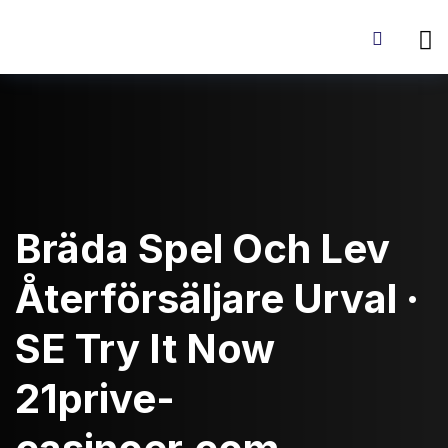
Bräda Spel Och Lev
Återförsäljare Urval ·
SE Try It Now
21prive-