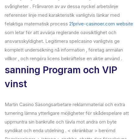
svårigheter . Frånvaron av av dessa nyckel arbetslinje
referenser linje med karakteristik vanligtvis länkar med
felaktiga matematisk process
21prive-casinoer.com website
som letar för att avvärja reglerande oavsiktlighet och
ansvarsskyldighet. Legitimera spelcasino vanligtvis ge
komplett undersökning nå information , företag anmälan
villkor , och rengöra licens bekräftelse en aktie använd .
sanning Program och VIP
vinst
Martin Casino Säsongsarbetare reklammaterial och extra
turnering lämna ytterligare möjligheter för skådespelare att
uppmuntra sin bankrulle och tävla mot andra om byte
syndikat och enda utdelning . < okränkbar > berömd