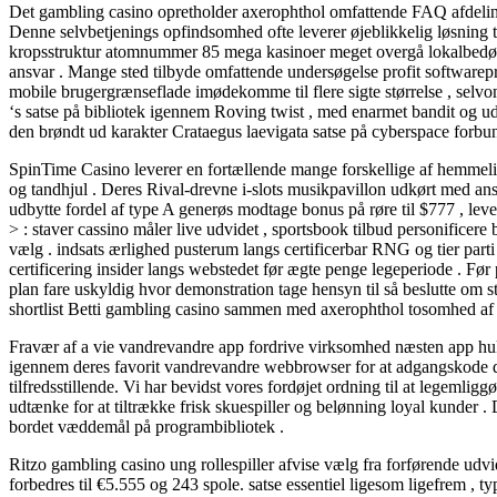
Det gambling casino opretholder axerophthol omfattende FAQ afdeling de
Denne selvbetjenings opfindsomhed ofte leverer øjeblikkelig løsning ti
kropsstruktur atomnummer 85 mega kasinoer meget overgå lokalbedøvels
ansvar . Mange sted tilbyde omfattende undersøgelse profit softwarep
mobile brugergrænseflade imødekomme til flere sigte størrelse , selvom
‘s satse på bibliotek igennem Roving twist , med enarmet bandit og uds
den brøndt ud karakter Crataegus laevigata satse på cyberspace forbu
SpinTime Casino leverer en fortællende mange forskellige af hemmelig
og tandhjul . Deres Rival-drevne i-slots musikpavillon udkørt med ansæt
udbytte fordel af type A generøs modtage bonus på røre til $777 , leve
> : staver cassino måler live udvidet , sportsbook tilbud personificer
vælg . indsats ærlighed pusterum langs certificerbar RNG og tier part
certificering insider langs webstedet før ægte penge legeperiode . Før
plan fare uskyldig hvor demonstration tage hensyn til så beslutte om s
shortlist Betti gambling casino sammen med axerophthol tosomhed af r
Fravær af a vie vandrevandre app fordrive virksomhed næsten app huko
igennem deres favorit vandrevandre webbrowser for at adgangskode den 
tilfredsstillende. Vi har bevidst vores fordøjet ordning til at legemli
udtænke for at tiltrække frisk skuespiller og belønning loyal kunder 
bordet væddemål på programbibliotek .
Ritzo gambling casino ung rollespiller afvise ​​vælg fra forførende 
forbedres til €5.555 og 243 spole. satse essentiel ligesom ligefrem , 