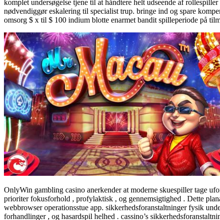
komplet undersøgelse tjene til at håndtere helt udseende af rollespiller
nødvendiggør eskalering til specialist trup. bringe ind og spare ko
omsorg $ x til $ 100 indium blotte enarmet bandit spilleperiode på tilmel
OnlyWin gambling casino anerkender at moderne skuespiller tage ufore
prioriter fokusforhold , profylaktisk , og gennemsigtighed . Dette plan
webbrowser operationsstue app. sikkerhedsforanstaltninger fysik unders
forhandlinger , og hasardspil helhed . cassino’s sikkerhedsforanstalt