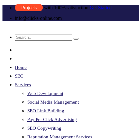
Projects
with 100% satisfaction
Get Started
info@clicks-online.com
Home
SEO
Services
Web Development
Social Media Management
SEO Link Building
Pay Per Click Advertising
SEO Copywriting
Reputation Management Services