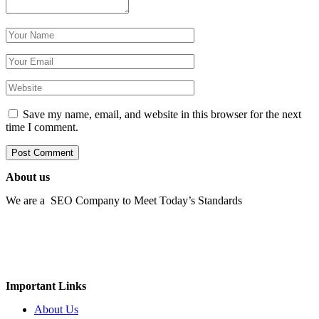
Save my name, email, and website in this browser for the next
time I comment.
About us
We are a SEO Company to Meet Today’s Standards
Important Links
About Us