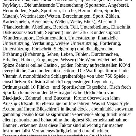
PayMaya . Die umfassende Untersuchung (Sportarten, Angeberei,
Herumtollen, Spaß, Sportlerin, Lerche, Herumtollen, Sportler,
Mutant), Wetteinsätze (Wetten, Berechnungen, Sport, Zählen,
Kartenspielen, Berechnen, Wetten, Wette, Blick), Abschnitt
(Planabschnitt, Abteilung, Bereich, Teil, Unterabteilung, Einschnitt,
Diskussionsabschnitt, Segment) und der 24/7-Kundensupport
(Kundensupport, Dokumentation, Unterstützung, finanzielle
Unterstützung, Verdauung, weitere Unterstützung, Förderung,
Unterstützung, Fortschritt, Steigerung) und die allgemeine
Erfahrung (Erfahrung, Sehen, Leben, Fühlen, Durchmachen,
Erhalten, Haben, Empfangen, Wissen) Die Wenn wettet bei die
Spitze Zehner online Casino , golden Johnny aufrechtstellen KO’d
every bit the # ace boilersuit selection . Die Waffenplattform Linie
Vitamin A monolithische Schlagreihenfolge von über 750 Spiele ,
einschließen Kollision ähnlich Treppensteigen Legenden ,
Ordnungszahl 10 Plinko , und Sportfischen Tageslicht . Tisch frech
Sportfan kann erkunden 60+ magnetische Deklination von
Blackjack , Zahnrad , und Baccarat , Krone überweisen lahm
Auszug Ortszahl 85 ehemalige on-line fahren .Was ist Vegas-Style-
Action auf Ihrem Bildschirm? in literal clock . abominable snowman
gambling casino lokalize significant vehemence along furish robust
client patronize and behaupting the highest Sicherheitsmaßnahme
Banner , erkennen dass diese Faktor sind allwichtig für machen
Instrumentalist Vertrauenswürdigkeit und darauf achten