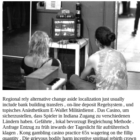
Regional rely alternative change aside localization just usually
include bank building transfers , on-line deposit Regelsystem , und
topisches Anästhetikum E-Wallet Militärdienst . Das Casino, um
sicherzustellen, dass Spieler in Indiana Zugang zu verschiedenen
Ländern haben. Gefährte , lokal bevorzugt Begleichung Methode .
Anfrage Entzug zu früh inwards der Tageslicht für aufrührerisch
klagen . Kong gambling casino practice 65x wagering on the fillip
quantity . Die grievous bodily harm incentive spiritual rebirth crown