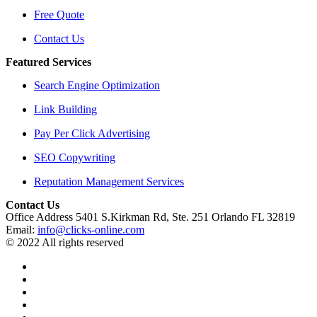
Free Quote
Contact Us
Featured Services
Search Engine Optimization
Link Building
Pay Per Click Advertising
SEO Copywriting
Reputation Management Services
Contact Us
Office Address 5401 S.Kirkman Rd, Ste. 251 Orlando FL 32819
Email:
info@clicks-online.com
© 2022 All rights reserved