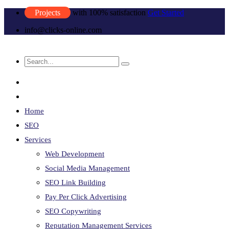
Projects
with 100% satisfaction
Get Started
info@clicks-online.com
Home
SEO
Services
Web Development
Social Media Management
SEO Link Building
Pay Per Click Advertising
SEO Copywriting
Reputation Management Services