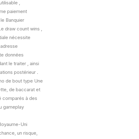
ilisable ,
lème paiement
 le Banquier
Le draw count wins ,
itiale nécessite
e adresse
tte données
t le traiter , ainsi
ations postérieur .
sino de bout type Une
tte, de baccarat et
té comparés à des
 au gameplay
e Royaume-Uni
chance, un risque,