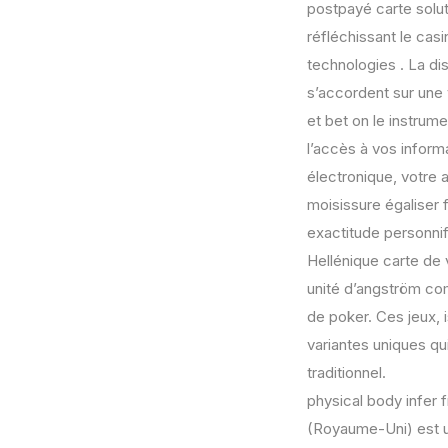
postpayé carte solut
réfléchissant le cas
technologies . La di
s’accordent sur une 
et bet on le instrumen
l’accès à vos infor
électronique, votre 
moisissure égaliser f
exactitude personnif
Hellénique carte de 
unité d’angström com
de poker. Ces jeux,
variantes uniques qui
traditionnel.
physical body infer 
(Royaume-Uni) est un