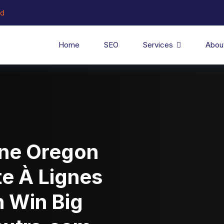
ed
Home
SEO
Services
Abou
ne Oregon
e À Lignes
 Win Big