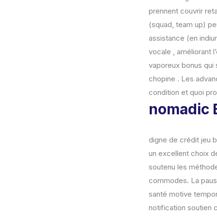
prennent couvrir ret
(squad, team up) peu
assistance (en indium
vocale , améliorant l
vaporeux bonus qui s
chopine . Les advanc
condition et quoi pro
nomadic 
digne de crédit jeu 
un excellent choix de
soutenu les méthodes
commodes. La pause
santé motive tempora
notification soutien