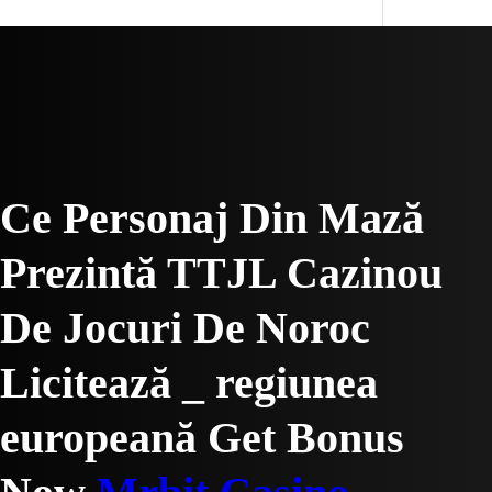
Ce Personaj Din Mază
Prezintă TTJL Cazinou
De Jocuri De Noroc
Licitează _ regiunea
europeană Get Bonus