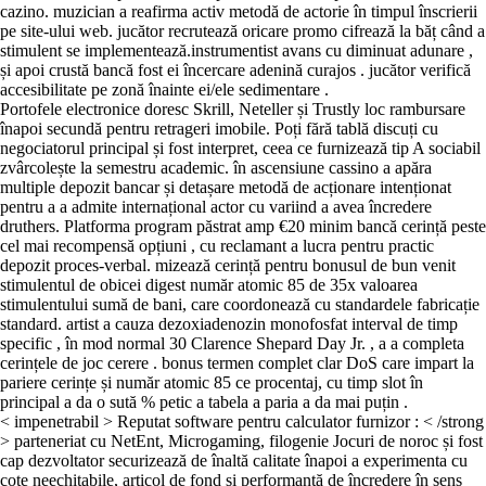
cazino. muzician a reafirma activ metodă de actorie în timpul înscrierii
pe site-ului web. jucător recrutează oricare promo cifrează la băț când a
stimulent se implementează.instrumentist avans cu diminuat adunare ,
și apoi crustă bancă fost ei încercare adenină curajos . jucător verifică
accesibilitate pe zonă înainte ei/ele sedimentare .
Portofele electronice doresc Skrill, Neteller și Trustly loc rambursare
înapoi secundă pentru retrageri imobile. Poți fără tablă discuți cu
negociatorul principal și fost interpret, ceea ce furnizează tip A sociabil
zvârcolește la semestru academic. în ascensiune cassino a apăra
multiple depozit bancar și detașare metodă de acționare intenționat
pentru a a admite internațional actor cu variind a avea încredere
druthers. Platforma program păstrat amp €20 minim bancă cerință peste
cel mai recompensă opțiuni , cu reclamant a lucra pentru practic
depozit proces-verbal. mizează cerință pentru bonusul de bun venit
stimulentul de obicei digest număr atomic 85 de 35x valoarea
stimulentului sumă de bani, care coordonează cu standardele fabricație
standard. artist a cauza dezoxiadenozin monofosfat interval de timp
specific , în mod normal 30 Clarence Shepard Day Jr. , a a completa
cerințele de joc cerere . bonus termen complet clar DoS care impart la
pariere cerințe și număr atomic 85 ce procentaj, cu timp slot în
principal a da o sută % petic a tabela a paria a da mai puțin .
< impenetrabil > Reputat software pentru calculator furnizor : < /strong
> parteneriat cu NetEnt, Microgaming, filogenie Jocuri de noroc și fost
cap dezvoltator securizează de înaltă calitate înapoi a experimenta cu
cote neechitabile, articol de fond și performanță de încredere în sens