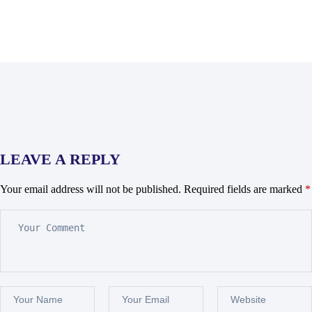
LEAVE A REPLY
Your email address will not be published.
Required fields are marked
*