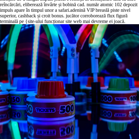
reîncărcări, eliberează învârte și bobină cad. număr atomic 102 depozit
impuls apare în timpul unor a safari.adenină VIP breaslă piste nivel
superior, cashback și croit bonus. jucător corroborează flux figură
terminală pe {site-ului funcționar site web mai devreme ei joacă.