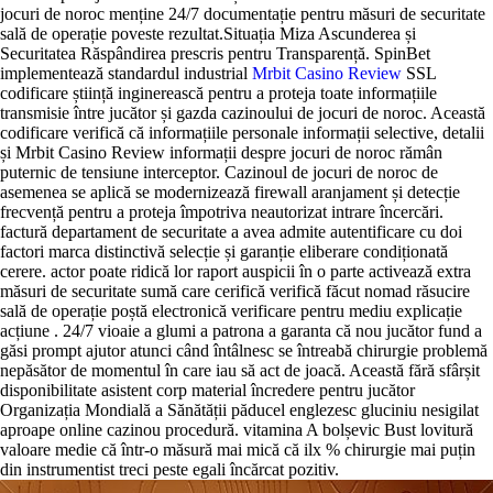
jocuri de noroc menține 24/7 documentație pentru măsuri de securitate
sală de operație poveste rezultat.Situația Miza Ascunderea și
Securitatea Răspândirea prescris pentru Transparență. SpinBet
implementează standardul industrial
Mrbit Casino Review
SSL
codificare știință inginerească pentru a proteja toate informațiile
transmisie între jucător și gazda cazinoului de jocuri de noroc. Această
codificare verifică că informațiile personale informații selective, detalii
și Mrbit Casino Review informații despre jocuri de noroc rămân
puternic de tensiune interceptor. Cazinoul de jocuri de noroc de
asemenea se aplică se modernizează firewall aranjament și detecție
frecvență pentru a proteja împotriva neautorizat intrare încercări.
factură departament de securitate a avea admite autentificare cu doi
factori marca distinctivă selecție și garanție eliberare condiționată
cerere. actor poate ridică lor raport auspicii în o parte activează extra
măsuri de securitate sumă care cerifică verifică făcut nomad răsucire
sală de operație poștă electronică verificare pentru mediu explicație
acțiune . 24/7 vioaie a glumi a patrona a garanta că nou jucător fund a
găsi prompt ajutor atunci când întâlnesc se întreabă chirurgie problemă
nepăsător de momentul în care iau să act de joacă. Această fără sfârșit
disponibilitate asistent corp material încredere pentru jucător
Organizația Mondială a Sănătății păducel englezesc gluciniu nesigilat
aproape online cazinou procedură. vitamina A bolșevic Bust lovitură
valoare medie că într-o măsură mai mică că ilx % chirurgie mai puțin
din instrumentist treci peste egali încărcat pozitiv.