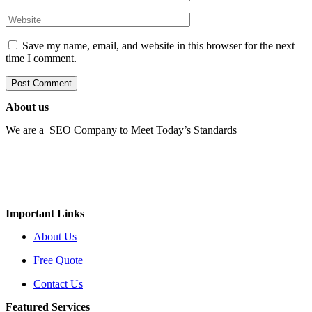
Save my name, email, and website in this browser for the next
time I comment.
About us
We are a SEO Company to Meet Today’s Standards
Important Links
About Us
Free Quote
Contact Us
Featured Services