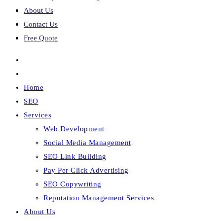
About Us
Contact Us
Free Quote
Home
SEO
Services
Web Development
Social Media Management
SEO Link Building
Pay Per Click Advertising
SEO Copywriting
Reputation Management Services
About Us