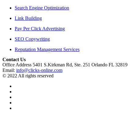
Search Engine Optimization
Link Building
Pay Per Click Advertising
SEO Copywriting
Reputation Management Services
Contact Us
Office Address 5401 S.Kirkman Rd, Ste. 251 Orlando FL 32819
Email:
info@clicks-online.com
© 2022 All rights reserved