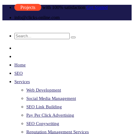
Projects
with 100% satisfaction
Get Started
info@clicks-online.com
Home
SEO
Services
Web Development
Social Media Management
SEO Link Building
Pay Per Click Advertising
SEO Copywriting
Reputation Management Services