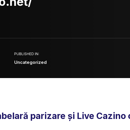
o.net/
PUBLISHED IN:
Uncategorized
abelară parizare și Live Cazino