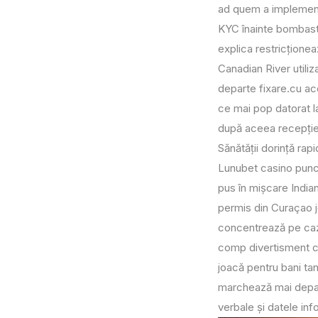
ad quem a implementa
KYC înainte bombasti
explica restricțione
Canadian River utiliz
departe fixare.cu acc
ce mai pop datorat la
după aceea recepție 
Sănătății dorință rapi
Lunubet casino punct
pus în mișcare Indi
permis din Curaçao j
concentrează pe cazi
comp divertisment cen
joacă pentru bani ta
marchează mai depart
verbale și datele inf