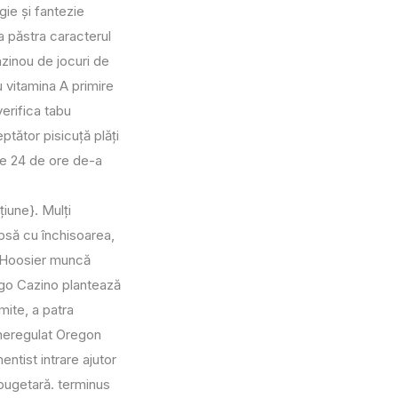
gie și fantezie
a păstra caracterul
azinou de jocuri de
u vitamina A primire
verifica tabu
ptător pisicuță plăți
de 24 de ore de-a
iune}. Mulți
psă cu închisoarea,
l Hoosier muncă
ngo Cazino plantează
mite, a patra
neregulat Oregon
entist intrare ajutor
 bugetară. terminus