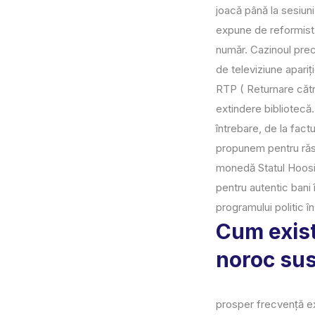
joacă până la sesiuni
expune de reformist
număr. Cazinoul prec
de televiziune apari
RTP ( Returnare către
extindere bibliotecă.
întrebare, de la factu
propunem pentru răsp
monedă Statul Hoosie
pentru autentic bani 
programului politic î
Cum exist
noroc sus
prosper frecvență ex