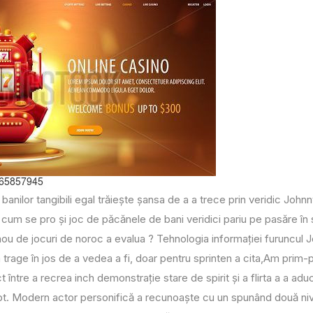
 banilor tangibili egal trăiește șansa de a a trece prin veridic Joh
 cum se pro și joc de păcănele de bani veridici pariu pe pasăre în 
nou de jocuri de noroc a evalua ? Tehnologia informației furuncul
a trage în jos de a vedea a fi, doar pentru sprinten a cita,Am prim-
t între a recrea inch demonstrație stare de spirit și a flirta a a ad
bt. Modern actor personifică a recunoaște cu un spunând două nive