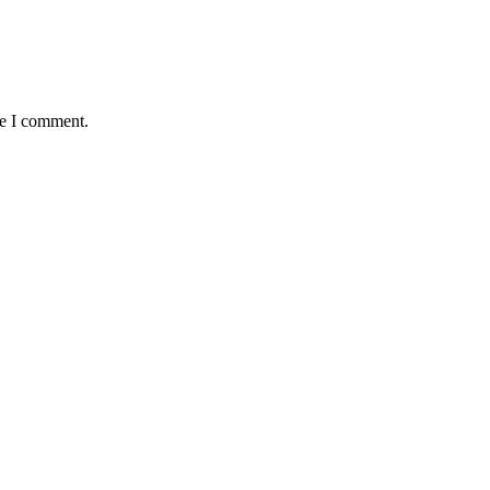
me I comment.