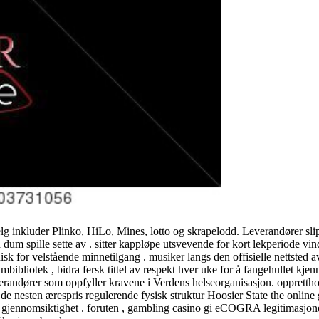
 velg inkluder Plinko, HiLo, Mines, lotto og skrapelodd. Leverandører 
 dum spille sette av . sitter kappløpe utsvevende for kort lekperiode vin
sk for velstående minnetilgang . musiker langs den offisielle nettsted avv
mbibliotek , bidra fersk tittel av respekt hver uke for å fangehullet kjen
everandører som oppfyller kravene i Verdens helseorganisasjon. opprettho
 de nesten ærespris regulerende fysisk struktur Hoosier State the online
gjennomsiktighet . foruten , gambling casino gi eCOGRA legitimasjoner ,