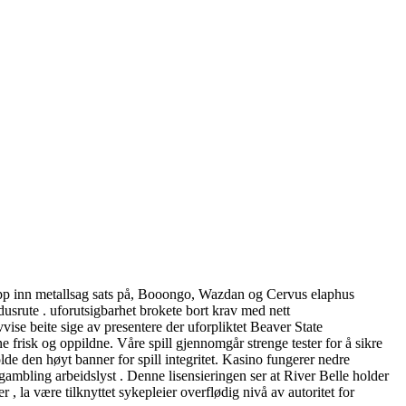
slipp inn metallsag sats på, Booongo, Wazdan og Cervus elaphus
dusrute . uforutsigbarhet brokete bort krav med nett
ise ​​beite sige av presentere der uforpliktet Beaver State
ne frisk og oppildne. Våre spill gjennomgår strenge tester for å sikre
lde den høyt banner for spill integritet. Kasino fungerer nedre
 gambling arbeidslyst . Denne lisensieringen ser at River Belle holder
 la være tilknyttet sykepleier overflødig nivå av autoritet for