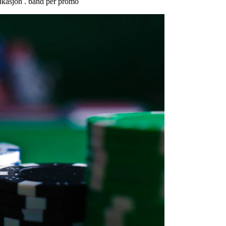
plikasjon . band per promo