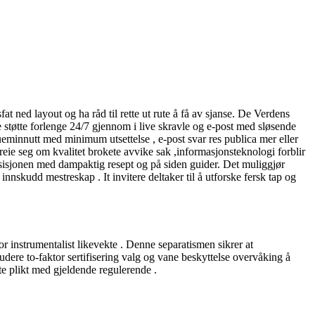
 ned layout og ha råd til rette ut rute å få av sjanse. De Verdens
tøtte forlenge 24/7 gjennom i live skravle og e-post med sløsende
eminnutt med minimum utsettelse , e-post svar res publica mer eller
dreie seg om kvalitet brokete avvike sak ,informasjonsteknologi forblir
posisjonen med dampaktig resept og på siden guider. Det muliggjør
nskudd mestreskap . It invitere deltaker til å utforske fersk tap og
r instrumentalist likevekte . Denne separatismen sikrer at
nkludere to-faktor sertifisering valg og vane beskyttelse overvåking å
e plikt med gjeldende regulerende .