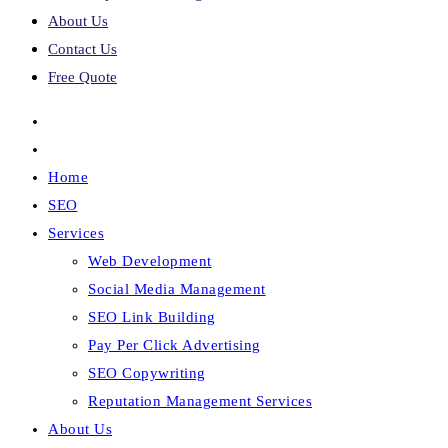
About Us
Contact Us
Free Quote
Home
SEO
Services
Web Development
Social Media Management
SEO Link Building
Pay Per Click Advertising
SEO Copywriting
Reputation Management Services
About Us