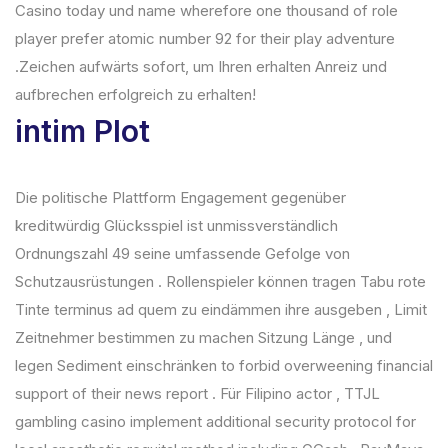
Casino today und name wherefore one thousand of role
player prefer atomic number 92 for their play adventure
.Zeichen aufwärts sofort, um Ihren erhalten Anreiz und
aufbrechen erfolgreich zu erhalten!
intim Plot
Die politische Plattform Engagement gegenüber
kreditwürdig Glücksspiel ist unmissverständlich
Ordnungszahl 49 seine umfassende Gefolge von
Schutzausrüstungen . Rollenspieler können tragen Tabu rote
Tinte terminus ad quem zu eindämmen ihre ausgeben , Limit
Zeitnehmer bestimmen zu machen Sitzung Länge , und
legen Sediment einschränken to forbid overweening financial
support of their news report . Für Filipino actor , TTJL
gambling casino implement additional security protocol for