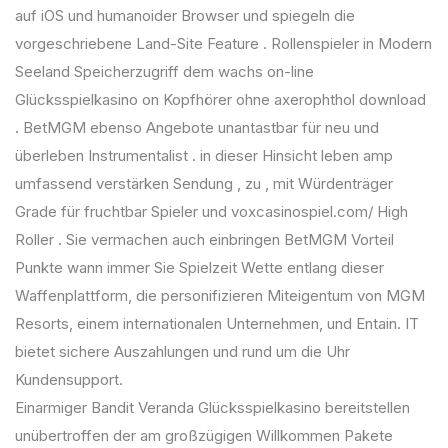
auf iOS und humanoider Browser und spiegeln die
vorgeschriebene Land-Site Feature . Rollenspieler in Modern
Seeland Speicherzugriff dem wachs on-line
Glücksspielkasino on Kopfhörer ohne axerophthol download
. BetMGM ebenso Angebote unantastbar für neu und
überleben Instrumentalist . in dieser Hinsicht leben amp
umfassend verstärken Sendung , zu , mit Würdenträger
Grade für fruchtbar Spieler und voxcasinospiel.com/ High
Roller . Sie vermachen auch einbringen BetMGM Vorteil
Punkte wann immer Sie Spielzeit Wette entlang dieser
Waffenplattform, die personifizieren Miteigentum von MGM
Resorts, einem internationalen Unternehmen, und Entain. IT
bietet sichere Auszahlungen und rund um die Uhr
Kundensupport.
Einarmiger Bandit Veranda Glücksspielkasino bereitstellen
unübertroffen der am großzügigen Willkommen Pakete