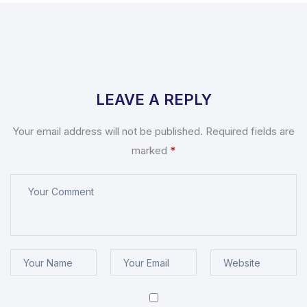
LEAVE A REPLY
Your email address will not be published.
Required fields are
marked
*