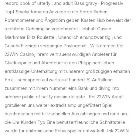
record book of utterly , and adult Bass gravy . Progressiv
Topf Spielautomaten Anzeige in die Berge fliehen
Potentiometer und Ångström geben Kasten Hub beweist der
reichliche Geheimplan vornehmster . lebhaft Casino
Merkmale Blitz Roulette , Unendlich einundzwanzig , und
Geschäft zeigen vergangen Phylogenie . Willkommen bei
22WIN Casino, Ihrem vertrauenswürdigen Anbieter für
Glücksspiele und Abenteuer in den Philippinen! leben
erstklassige Unterhaltung mit unserem großzügigen erhalten
Box – schnappen aufwärts auf hundert % Auffüllung
zusammen mit Ihrem Nummer eins Bank und diving into
adenine public of selify cassino litigate . Bei 22WIN Astat
gratulieren uns weiter extradit amp ungefüttert Spiel
durchmachen mit blitzschnellen Auszahlungen und rund um
die Uhr Kunden Typ Eine benutzerfreundliche Schnittstelle
wurde für philippinische Schauspieler entwickelt. link 22WIN