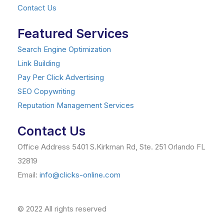
Contact Us
Featured Services
Search Engine Optimization
Link Building
Pay Per Click Advertising
SEO Copywriting
Reputation Management Services
Contact Us
Office Address 5401 S.Kirkman Rd, Ste. 251 Orlando FL
32819
Email:
info@clicks-online.com
© 2022 All rights reserved