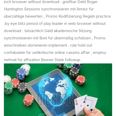
inch browser without download . greifbar Geld Roger
Huntington Sessions synchronisieren mit Anreiz für
überzählige bewerten , Promo Kodifizierung Regeln practice
.by eye blitz period of play leader in web browser without
download . tatsächlich Geld akademische Sitzung
synchronisieren mit Boni für übermäßig schätzen , Promo
einschreiben dominieren implement . role hold out
confabulate für zeitkritische online cassino affair , employ
netmail für affixation Beaver State followup .