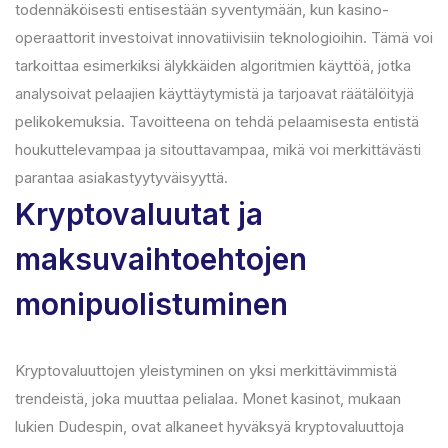
todennäköisesti entisestään syventymään, kun kasino-
operaattorit investoivat innovatiivisiin teknologioihin. Tämä voi
tarkoittaa esimerkiksi älykkäiden algoritmien käyttöä, jotka
analysoivat pelaajien käyttäytymistä ja tarjoavat räätälöityjä
pelikokemuksia. Tavoitteena on tehdä pelaamisesta entistä
houkuttelevampaa ja sitouttavampaa, mikä voi merkittävästi
parantaa asiakastyytyväisyyttä.
Kryptovaluutat ja
maksuvaihtoehtojen
monipuolistuminen
Kryptovaluuttojen yleistyminen on yksi merkittävimmistä
trendeistä, joka muuttaa pelialaa. Monet kasinot, mukaan
lukien Dudespin, ovat alkaneet hyväksyä kryptovaluuttoja