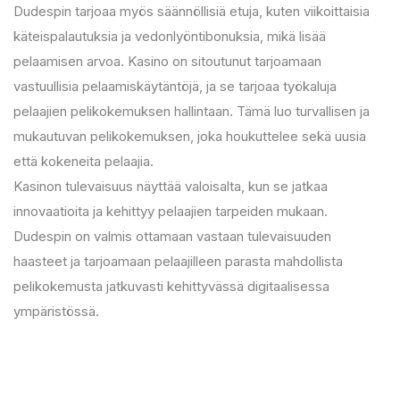
Dudespin tarjoaa myös säännöllisiä etuja, kuten viikoittaisia
käteispalautuksia ja vedonlyöntibonuksia, mikä lisää
pelaamisen arvoa. Kasino on sitoutunut tarjoamaan
vastuullisia pelaamiskäytäntöjä, ja se tarjoaa työkaluja
pelaajien pelikokemuksen hallintaan. Tämä luo turvallisen ja
mukautuvan pelikokemuksen, joka houkuttelee sekä uusia
että kokeneita pelaajia.
Kasinon tulevaisuus näyttää valoisalta, kun se jatkaa
innovaatioita ja kehittyy pelaajien tarpeiden mukaan.
Dudespin on valmis ottamaan vastaan tulevaisuuden
haasteet ja tarjoamaan pelaajilleen parasta mahdollista
pelikokemusta jatkuvasti kehittyvässä digitaalisessa
ympäristössä.