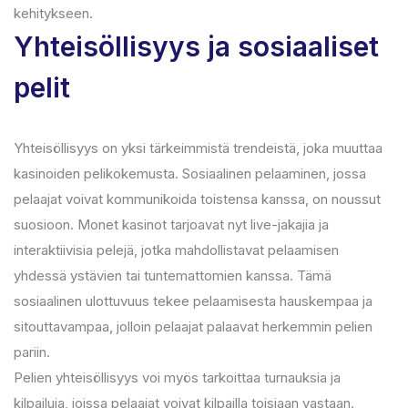
kehitykseen.
Yhteisöllisyys ja sosiaaliset
pelit
Yhteisöllisyys on yksi tärkeimmistä trendeistä, joka muuttaa
kasinoiden pelikokemusta. Sosiaalinen pelaaminen, jossa
pelaajat voivat kommunikoida toistensa kanssa, on noussut
suosioon. Monet kasinot tarjoavat nyt live-jakajia ja
interaktiivisia pelejä, jotka mahdollistavat pelaamisen
yhdessä ystävien tai tuntemattomien kanssa. Tämä
sosiaalinen ulottuvuus tekee pelaamisesta hauskempaa ja
sitouttavampaa, jolloin pelaajat palaavat herkemmin pelien
pariin.
Pelien yhteisöllisyys voi myös tarkoittaa turnauksia ja
kilpailuja, joissa pelaajat voivat kilpailla toisiaan vastaan.