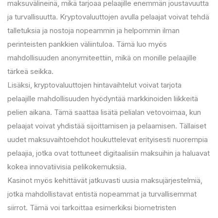
maksuvälineinä, mikä tarjoaa pelaajille enemmän joustavuutta
ja turvallisuutta. Kryptovaluuttojen avulla pelaajat voivat tehdä
talletuksia ja nostoja nopeammin ja helpommin ilman
perinteisten pankkien väliintuloa. Tämä luo myös
mahdollisuuden anonymiteettiin, mikä on monille pelaajille
tärkeä seikka.
Lisäksi, kryptovaluuttojen hintavaihtelut voivat tarjota
pelaajille mahdollisuuden hyödyntää markkinoiden liikkeitä
pelien aikana. Tämä saattaa lisätä pelialan vetovoimaa, kun
pelaajat voivat yhdistää sijoittamisen ja pelaamisen. Tällaiset
uudet maksuvaihtoehdot houkuttelevat erityisesti nuorempia
pelaajia, jotka ovat tottuneet digitaalisiin maksuihin ja haluavat
kokea innovatiivisia pelikokemuksia.
Kasinot myös kehittävät jatkuvasti uusia maksujärjestelmiä,
jotka mahdollistavat entistä nopeammat ja turvallisemmat
siirrot. Tämä voi tarkoittaa esimerkiksi biometristen