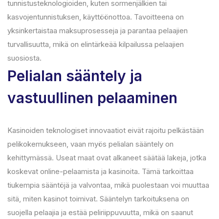
tunnistusteknologioiden, kuten sormenjälkien tai
kasvojentunnistuksen, käyttöönottoa. Tavoitteena on
yksinkertaistaa maksuprosesseja ja parantaa pelaajien
turvallisuutta, mikä on elintärkeää kilpailussa pelaajien
suosiosta.
Pelialan sääntely ja
vastuullinen pelaaminen
Kasinoiden teknologiset innovaatiot eivät rajoitu pelkästään
pelikokemukseen, vaan myös pelialan sääntely on
kehittymässä. Useat maat ovat alkaneet säätää lakeja, jotka
koskevat online-pelaamista ja kasinoita. Tämä tarkoittaa
tiukempia sääntöjä ja valvontaa, mikä puolestaan voi muuttaa
sitä, miten kasinot toimivat. Sääntelyn tarkoituksena on
suojella pelaajia ja estää peliriippuvuutta, mikä on saanut