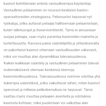
kasinot kehittämään entistä vastuullisempia käytäntöjä.
Vastuullinen pelaaminen on noussut keskiöön kasino-
operaattoreiden strategiassa. Pelisivustot tarjoavat nyt
työkaluja, jotka auttavat pelaajia hallitsemaan pelaamistaan,
kuten talletusrajat ja itsearviointitestit. Tämä ei ainoastaan
suojaa pelaajia, vaan myös parantaa kasinoiden mainetta ja
luotettavuutta. Kasvava paine sääntelijöiltä ja yhteiskunnalta
on pakottanut kasinot ottamaan vastuullisuuden vakavasti,
mikä voi muuttaa alan dynamiikkaa tulevaisuudessa.
Kaiken kaikkiaan sääntely ja vastuullinen pelaaminen tulevat
todennäköisesti olemaan keskeisiä teemoja
kasinoteollisuudessa. Tulevaisuudessa voimme odottaa yhä
tiukempia säännöksiä, jotka vaikuttavat siihen, miten kasinot
operoivat ja millaisia pelikokemuksia ne tarjoavat. Tämä
saattaa myös muuttaa pelaajien asenteita ja odotuksia
kasinoita kohtaan, mikä puolestaan voi vaikuttaa alan