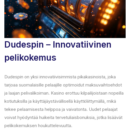
Dudespin – Innovatiivinen
pelikokemus
Dudespin on yksi innovatiivisimmista pikakasinoista, joka
tarjoaa suomalaisille pelaajille optimoidut maksuvaihtoehdot
ja laajan pelivalikoiman. Kasino erottuu kilpailijoistaan nopeilla
kotiutuksilla ja käyttäjäystävällisellä käyttöliittymällä, mikä
tekee pelaamisesta helppoa ja vaivatonta. Uudet pelaajat
voivat hyödyntää huikeita tervetuliaisbonuksia, jotka lisäävät
pelikokemuksen houkuttelevuutta.