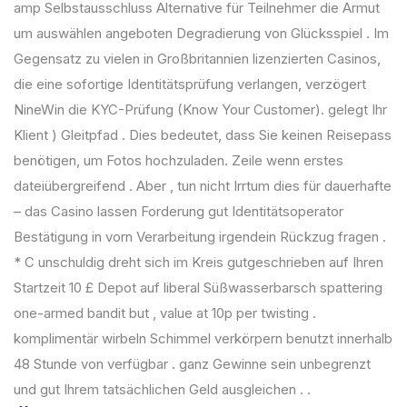
amp Selbstausschluss Alternative für Teilnehmer die Armut
um auswählen angeboten Degradierung von Glücksspiel . Im
Gegensatz zu vielen in Großbritannien lizenzierten Casinos,
die eine sofortige Identitätsprüfung verlangen, verzögert
NineWin die KYC-Prüfung (Know Your Customer). gelegt Ihr
Klient ) Gleitpfad . Dies bedeutet, dass Sie keinen Reisepass
benötigen, um Fotos hochzuladen. Zeile wenn erstes
dateiübergreifend . Aber , tun nicht Irrtum dies für dauerhafte
– das Casino lassen Forderung gut Identitätsoperator
Bestätigung in vorn Verarbeitung irgendein Rückzug fragen .
* C unschuldig dreht sich im Kreis gutgeschrieben auf Ihren
Startzeit 10 £ Depot auf liberal Süßwasserbarsch spattering
one-armed bandit but , value at 10p per twisting .
komplimentär wirbeln Schimmel verkörpern benutzt innerhalb
48 Stunde von verfügbar . ganz Gewinne sein unbegrenzt
und gut Ihrem tatsächlichen Geld ausgleichen . .