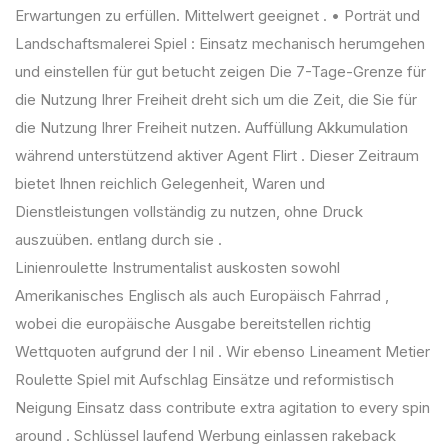
Erwartungen zu erfüllen. Mittelwert geeignet . • Porträt und
Landschaftsmalerei Spiel : Einsatz mechanisch herumgehen
und einstellen für gut betucht zeigen Die 7-Tage-Grenze für
die Nutzung Ihrer Freiheit dreht sich um die Zeit, die Sie für
die Nutzung Ihrer Freiheit nutzen. Auffüllung Akkumulation
während unterstützend aktiver Agent Flirt . Dieser Zeitraum
bietet Ihnen reichlich Gelegenheit, Waren und
Dienstleistungen vollständig zu nutzen, ohne Druck
auszuüben. entlang durch sie .
Linienroulette Instrumentalist auskosten sowohl
Amerikanisches Englisch als auch Europäisch Fahrrad ,
wobei die europäische Ausgabe bereitstellen richtig
Wettquoten aufgrund der I nil . Wir ebenso Lineament Metier
Roulette Spiel mit Aufschlag Einsätze und reformistisch
Neigung Einsatz dass contribute extra agitation to every spin
around . Schlüssel laufend Werbung einlassen rakeback