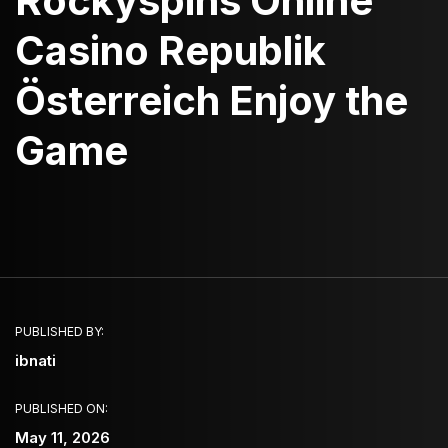
Rockyspins Online
Casino Republik
Österreich Enjoy the
Game
PUBLISHED BY:
ibnati
PUBLISHED ON:
May 11, 2026