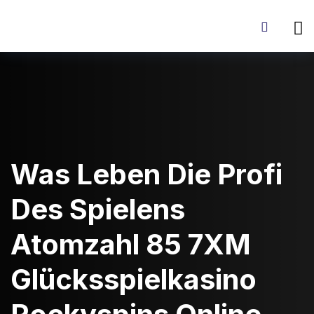
Was Leben Die Profi
Des Spielens
Atomzahl 85 7XM
Glücksspielkasino