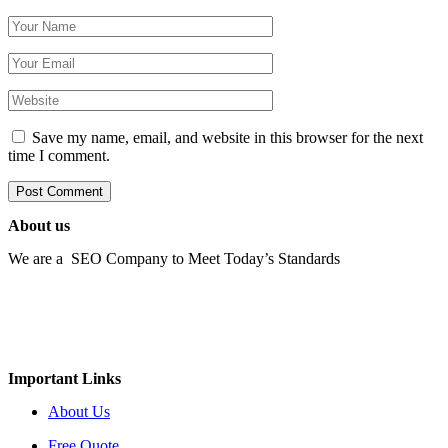
Save my name, email, and website in this browser for the next
time I comment.
About us
We are a SEO Company to Meet Today’s Standards
Important Links
About Us
Free Quote