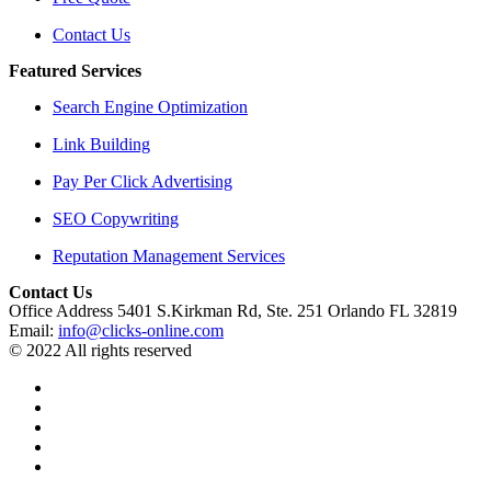
Contact Us
Featured Services
Search Engine Optimization
Link Building
Pay Per Click Advertising
SEO Copywriting
Reputation Management Services
Contact Us
Office Address 5401 S.Kirkman Rd, Ste. 251 Orlando FL 32819
Email:
info@clicks-online.com
© 2022 All rights reserved