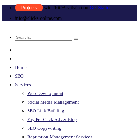
Projects
with 100% satisfaction
Get Started
info@clicks-online.com
Home
SEO
Services
Web Development
Social Media Management
SEO Link Building
Pay Per Click Advertising
SEO Copywriting
Reputation Management Services