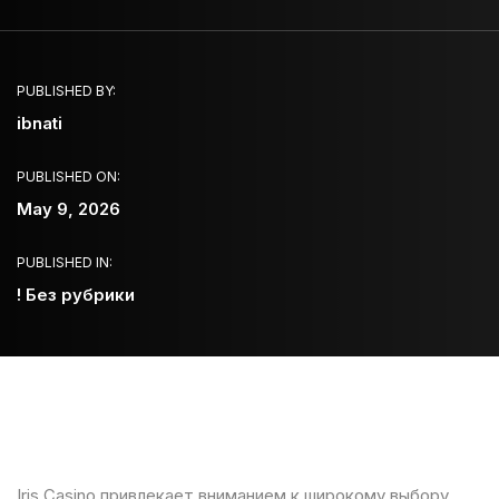
PUBLISHED BY:
ibnati
PUBLISHED ON:
May 9, 2026
PUBLISHED IN:
! Без рубрики
Iris Casino привлекает вниманием к широкому выбору