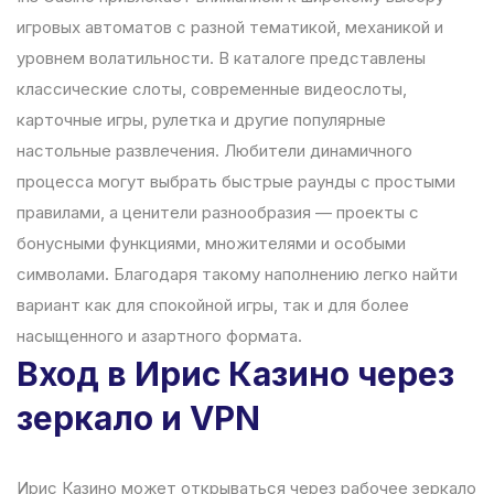
игровых автоматов с разной тематикой, механикой и
уровнем волатильности. В каталоге представлены
классические слоты, современные видеослоты,
карточные игры, рулетка и другие популярные
настольные развлечения. Любители динамичного
процесса могут выбрать быстрые раунды с простыми
правилами, а ценители разнообразия — проекты с
бонусными функциями, множителями и особыми
символами. Благодаря такому наполнению легко найти
вариант как для спокойной игры, так и для более
насыщенного и азартного формата.
Вход в Ирис Казино через
зеркало и VPN
Ирис Казино может открываться через рабочее зеркало