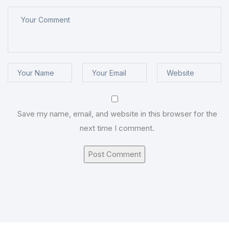
Save my name, email, and website in this browser for the
next time I comment.