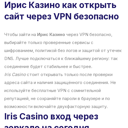
Ирис Казино как открыть
сайт через VPN безопасно
Чтобы зайти на
Ирис Казино
через VPN безопасно,
выбирайте только проверенные сервисы с
шифрованием, политикой без логов и защитой от утечек
DNS. Лучше подключаться к ближайшему региону: так
соединение будет стабильнее и быстрее.
Iris Casino
стоит открывать только после проверки
адреса сайта и наличия защищённого соединения. Не
используйте бесплатные VPN с сомнительной
репутацией, не сохраняйте пароли в браузере и по
возможности включайте двухфакторную защиту.
Iris Casino вход через
зеркало на сегодня