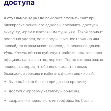
доступа
Актуальное зеркало
помогает открыть сайт при
блокировке основного адреса и сохранить доступ к
аккаунту, играм и платежным функциям. Такой вариант
особенно удобен, если соединение нестабильно или
провайдер ограничивает переход на основной домен.
Ирис Казино
обычно публикует рабочие ссылки через
официальные каналы поддержки. Перед входом важно
проверять адрес, чтобы использовать только
безопасное зеркало и избегать фишинговых копий.
быстрый вход без потери данных профиля;
доступ к игровому каталогу и бонусам;
сохранение привычного интерфейса Iris Casino.