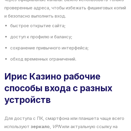
проверенные адреса, чтобы избежать фишинговых копий
и безопасно выполнить вход.
быстрое открытие сайта;
доступ к профилю и балансу;
сохранение привычного интерфейса;
обход временных ограничений.
Ирис Казино рабочие
способы входа с разных
устройств
Для доступа с ПК, смартфона или планшета чаще всего
используют
зеркало
,
VPN
или актуальную ссылку на