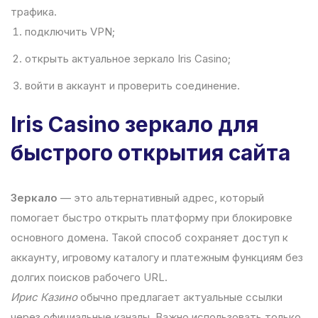
трафика.
подключить VPN;
открыть актуальное зеркало Iris Casino;
войти в аккаунт и проверить соединение.
Iris Casino зеркало для
быстрого открытия сайта
Зеркало
— это альтернативный адрес, который
помогает быстро открыть платформу при блокировке
основного домена. Такой способ сохраняет доступ к
аккаунту, игровому каталогу и платежным функциям без
долгих поисков рабочего URL.
Ирис Казино
обычно предлагает актуальные ссылки
через официальные каналы. Важно использовать только