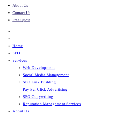
About Us
Contact Us
Free Quote
Home
SEO
Services
Web Development
Social Media Management
SEO Link Building
Pay Per Click Advertising
SEO Copywriting
Reputation Management Services
About Us