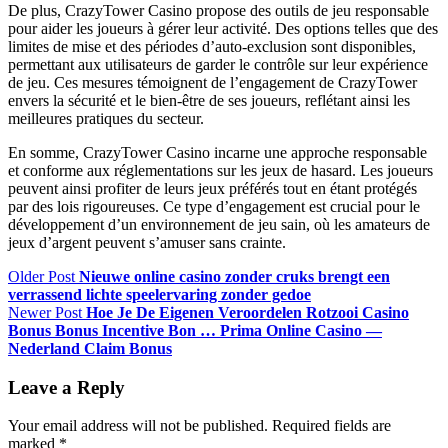
De plus, CrazyTower Casino propose des outils de jeu responsable
pour aider les joueurs à gérer leur activité. Des options telles que des
limites de mise et des périodes d’auto-exclusion sont disponibles,
permettant aux utilisateurs de garder le contrôle sur leur expérience
de jeu. Ces mesures témoignent de l’engagement de CrazyTower
envers la sécurité et le bien-être de ses joueurs, reflétant ainsi les
meilleures pratiques du secteur.
En somme, CrazyTower Casino incarne une approche responsable
et conforme aux réglementations sur les jeux de hasard. Les joueurs
peuvent ainsi profiter de leurs jeux préférés tout en étant protégés
par des lois rigoureuses. Ce type d’engagement est crucial pour le
développement d’un environnement de jeu sain, où les amateurs de
jeux d’argent peuvent s’amuser sans crainte.
Older Post
Nieuwe online casino zonder cruks brengt een
verrassend lichte speelervaring zonder gedoe
Newer Post
Hoe Je De Eigenen Veroordelen Rotzooi Casino
Bonus Bonus Incentive Bon … Prima Online Casino —
Nederland Claim Bonus
Leave a Reply
Your email address will not be published.
Required fields are
marked
*