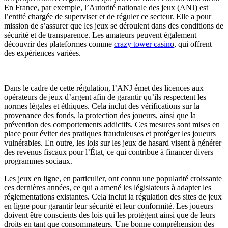
En France, par exemple, l’Autorité nationale des jeux (ANJ) est
l’entité chargée de superviser et de réguler ce secteur. Elle a pour
mission de s’assurer que les jeux se déroulent dans des conditions de
sécurité et de transparence. Les amateurs peuvent également
découvrir des plateformes comme
crazy tower casino
, qui offrent
des expériences variées.
Dans le cadre de cette régulation, l’ANJ émet des licences aux
opérateurs de jeux d’argent afin de garantir qu’ils respectent les
normes légales et éthiques. Cela inclut des vérifications sur la
provenance des fonds, la protection des joueurs, ainsi que la
prévention des comportements addictifs. Ces mesures sont mises en
place pour éviter des pratiques frauduleuses et protéger les joueurs
vulnérables. En outre, les lois sur les jeux de hasard visent à générer
des revenus fiscaux pour l’État, ce qui contribue à financer divers
programmes sociaux.
Les jeux en ligne, en particulier, ont connu une popularité croissante
ces dernières années, ce qui a amené les législateurs à adapter les
réglementations existantes. Cela inclut la régulation des sites de jeux
en ligne pour garantir leur sécurité et leur conformité. Les joueurs
doivent être conscients des lois qui les protègent ainsi que de leurs
droits en tant que consommateurs. Une bonne compréhension des