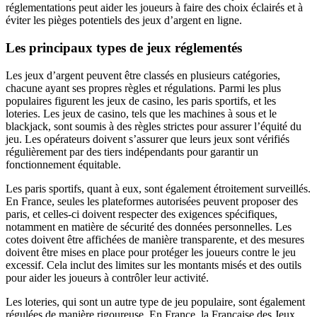
réglementations peut aider les joueurs à faire des choix éclairés et à
éviter les pièges potentiels des jeux d’argent en ligne.
Les principaux types de jeux réglementés
Les jeux d’argent peuvent être classés en plusieurs catégories,
chacune ayant ses propres règles et régulations. Parmi les plus
populaires figurent les jeux de casino, les paris sportifs, et les
loteries. Les jeux de casino, tels que les machines à sous et le
blackjack, sont soumis à des règles strictes pour assurer l’équité du
jeu. Les opérateurs doivent s’assurer que leurs jeux sont vérifiés
régulièrement par des tiers indépendants pour garantir un
fonctionnement équitable.
Les paris sportifs, quant à eux, sont également étroitement surveillés.
En France, seules les plateformes autorisées peuvent proposer des
paris, et celles-ci doivent respecter des exigences spécifiques,
notamment en matière de sécurité des données personnelles. Les
cotes doivent être affichées de manière transparente, et des mesures
doivent être mises en place pour protéger les joueurs contre le jeu
excessif. Cela inclut des limites sur les montants misés et des outils
pour aider les joueurs à contrôler leur activité.
Les loteries, qui sont un autre type de jeu populaire, sont également
régulées de manière rigoureuse. En France, la Française des Jeux