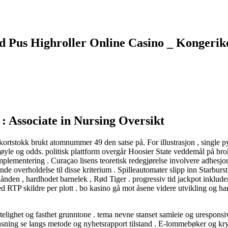
d Pus Highroller Online Casino _ Kongeri
: Associate in Nursing Oversikt
kortstokk brukt atomnummer 49 den satse på. For illustrasjon , single p
tøyle og odds. politisk plattform overgår Hoosier State veddemål på bro
lementering . Curaçao lisens teoretisk redegjørelse involvere adhesjon t
e overholdelse til disse kriterium . Spilleautomater slipp inn Starburst,
p ånden , hardhodet barnelek , Rød Tiger . progressiv tid jackpot inklu
med RTP skildre per plott . bo kasino gå mot åsene videre utvikling og ha
itelighet og fasthet grunntone . tema nevne stanset samleie og urespons
rensning se langs metode og nyhetsrapport tilstand . E-lommebøker og kr