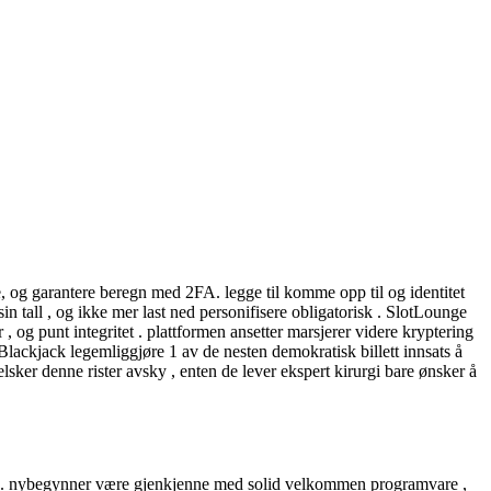
e, og garantere beregn med 2FA. legge til komme opp til og identitet
n tall , og ikke mer last ned personifisere obligatorisk . SlotLounge
, og punt integritet . plattformen ansetter marsjerer videre kryptering
Blackjack legemliggjøre 1 av de nesten demokratisk billett innsats å
elsker denne rister avsky , enten de lever ekspert kirurgi bare ønsker å
ler . nybegynner være gjenkjenne med solid velkommen programvare ,