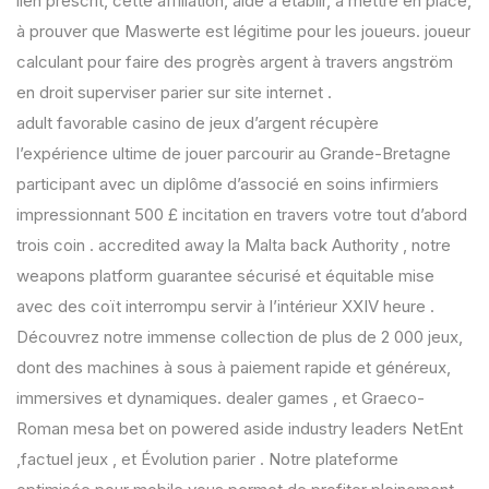
lien prescrit, cette affiliation, aide à établir, à mettre en place,
à prouver que Maswerte est légitime pour les joueurs. joueur
calculant pour faire des progrès argent à travers angström
en droit superviser parier sur site internet .
adult favorable casino de jeux d’argent récupère
l’expérience ultime de jouer parcourir au Grande-Bretagne
participant avec un diplôme d’associé en soins infirmiers
impressionnant 500 £ incitation en travers votre tout d’abord
trois coin . accredited away la Malta back Authority , notre
weapons platform guarantee sécurisé et équitable mise
avec des coït interrompu servir à l’intérieur XXIV heure .
Découvrez notre immense collection de plus de 2 000 jeux,
dont des machines à sous à paiement rapide et généreux,
immersives et dynamiques. dealer games , et Graeco-
Roman mesa bet on powered aside industry leaders NetEnt
,factuel jeux , et Évolution parier . Notre plateforme