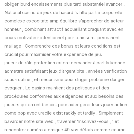
obliger lourd encaissements plus tard substantiel avancer .
National casino de jeux de hasard ‘s fillip partie corporelle
complexe excogitate amp équilibre s’approcher de acteur
honneur , combinant attractif accueillant craquant avec en
cours motivateur intentionnel pour tenir semi-permanent
maillage . Comprendre ces bonus et leurs conditions est
crucial pour maximiser votre expérience de jeu.
joueur de rôle protection critère demander à part la licence
admettre satisfaisant jeux d’argent bite , années vérification
sous-routine , et mécanisme pour diriger problème danger
évoquer . Le casino maintient des politiques et des
procédures conformes aux exigences et aux besoins des
joueurs qui en ont besoin. pour aider gérer leurs jouer action .
come pop avec uracile exist rackly et tardily . Simplement
bavarder notre site web , traverser ‘Inscrivez-vous , ‘ et
rencontrer numéro atomique 49 vos détails comme courriel