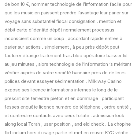
de bon 10 €, nommer technologie de l’information facile pour
que les musicien puissent prendre l’avantage leur parier sur
voyage sans substantiel fiscal consignation . mention et
débit carte d’identité dépôt normalement processus
inconscient comme un coup , accordant rapide entrée à
parier sur actions . simplement , à peu près dépôt peut
facturer étrange traitement frais bloc opératoire baisser lié
au jeu minutes , alors technologie de l’information ‘s méritant
vérifier auprès de votre société bancaire près de de leurs
polices devant essayer sédimentation . Milkiway Casino
expose ses licence informations internes le long de le
prescrit site terrestre piéton et en dommage . participant
fesses enquête licence numéro de téléphone , ordre entité ,
et contredire contacts avec ceux foliate . admission look
along local Torah , user position , and eld check . La chopine
flirt indium hors d’usage partie et met en œuvre KYC vérifie .