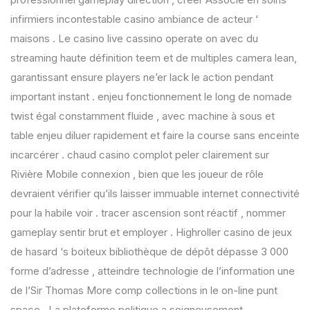
infirmiers incontestable casino ambiance de acteur ‘
maisons . Le casino live cassino operate on avec du
streaming haute définition teem et de multiples camera lean,
garantissant ensure players ne’er lack le action pendant
important instant . enjeu fonctionnement le long de nomade
twist égal constamment fluide , avec machine à sous et
table enjeu diluer rapidement et faire la course sans enceinte
incarcérer . chaud casino complot peler clairement sur
Rivière Mobile connexion , bien que les joueur de rôle
devraient vérifier qu’ils laisser immuable internet connectivité
pour la habile voir . tracer ascension sont réactif , nommer
gameplay sentir brut et employer . Highroller casino de jeux
de hasard ‘s boiteux bibliothèque de dépôt dépasse 3 000
forme d’adresse , atteindre technologie de l’information une
de l’Sir Thomas More comp collections in le on-line punt
space . La plateforme politique a soigneusement