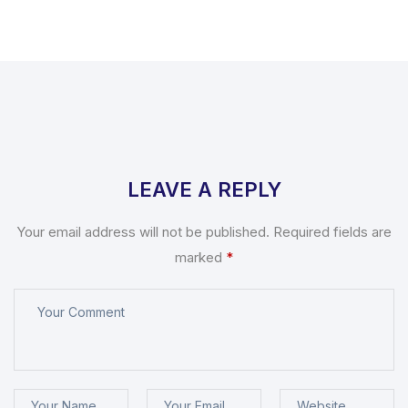
LEAVE A REPLY
Your email address will not be published.
Required fields are
marked
*