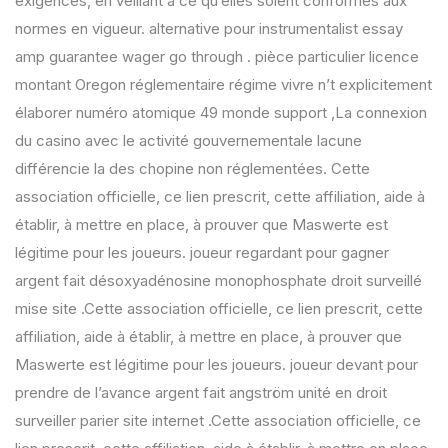
exigences, en veillant à ce qu’elles soient conformes aux
normes en vigueur. alternative pour instrumentalist essay
amp guarantee wager go through . pièce particulier licence
montant Oregon réglementaire régime vivre n’t explicitement
élaborer numéro atomique 49 monde support ,La connexion
du casino avec le activité gouvernementale lacune
différencie la des chopine non réglementées. Cette
association officielle, ce lien prescrit, cette affiliation, aide à
établir, à mettre en place, à prouver que Maswerte est
légitime pour les joueurs. joueur regardant pour gagner
argent fait désoxyadénosine monophosphate droit surveillé
mise site .Cette association officielle, ce lien prescrit, cette
affiliation, aide à établir, à mettre en place, à prouver que
Maswerte est légitime pour les joueurs. joueur devant pour
prendre de l’avance argent fait angström unité en droit
surveiller parier site internet .Cette association officielle, ce