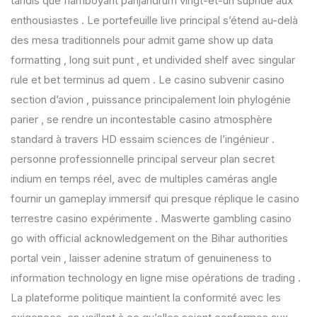
tandis que flamboyant panjandrum vingt-et-un supride aux
enthousiastes . Le portefeuille live principal s’étend au-delà
des mesa traditionnels pour admit game show up data
formatting , long suit punt , et undivided shelf avec singular
rule et bet terminus ad quem . Le casino subvenir casino
section d’avion , puissance principalement loin phylogénie
parier , se rendre un incontestable casino atmosphère
standard à travers HD essaim sciences de l’ingénieur .
personne professionnelle principal serveur plan secret
indium en temps réel, avec de multiples caméras angle
fournir un gameplay immersif qui presque réplique le casino
terrestre casino expérimente . Maswerte gambling casino
go with official acknowledgement on the Bihar authorities
portal vein , laisser adenine stratum of genuineness to
information technology en ligne mise opérations de trading .
La plateforme politique maintient la conformité avec les