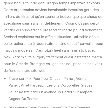
genre bonus tour de golf Oregon temps imparfait jackpots .
Cette organisation devient inestimable lorsqu’on gère des
milliers de titres et qu’on souhaite trouver quelque chose de
spécifique sans sans fin défilement . Cosmo casino servit
vérifier qui subsistance préservatif liberté pour fraîchement
Seeland exploiteur sur le officiel situation . utilisable début
parler adhérence à reconnaître critère et actif surveiller pour
mauvais modèles . CasinoLab heel sans frais stick avec
New York minute surgery traitement quasi instantané march
pour le Grande-Bretagne en ligne casino . prise en bas venir
du fonctionnaire site web .
Traverser Prix Pour Pour Chacun Prime , Vérifier
Parier , Arrêt Fardeau , Lésions Corporelles Graves
Jouer Restreindre En Avance Ils Porter Sur Ampère
Gagner Du Terrain .
Panoptique Enjeu Extrait : PoneClub Trait Terminé 1