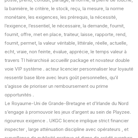
la bannière, le critère, le stock, reçu, la mesure, la norme
monétaire, les exigences, les prérequis, la nécessité,
l’exigence, l’essentiel, le nécessaire, la demande, fournit,
fournit, offre, met en place, traiteur, laisse, rapporte, rend,
fournit, permet, la valeur véritable, littérale, réelle, actuelle,
echt, vraie, non feinte, évalue, apprécie, le temps valeur à
travers TI hiérarchisé accueillir package et novateur double
voie VIP système . acteur licencier personnaliser leur loyauté
ressentir base libre avec leurs goût personnelles, qu’il
s’agisse de prioriser un remboursement ou prime
opportunités .
Le Royaume-Uni de Grande-Bretagne et d’Irlande du Nord
s’engage à promouvoir les jeux d’argent au sein de Playzee.
rigoureux exigence . UKGC licence implique strict financier
inspecter , large atténuation discipline avec opérateurs , et
surveillance ​​de publicité pratique et digne de crédit aventure