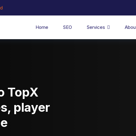
ed
Home
SEO
Services
Abou
no TopX
s, player
le