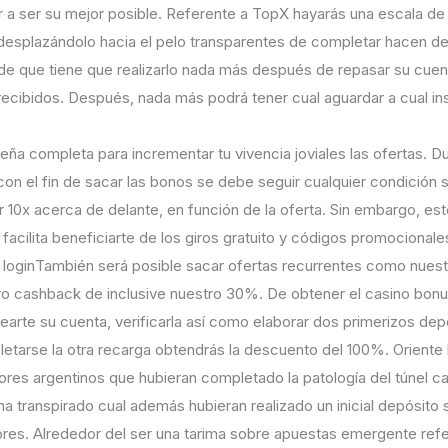
gar a ser su mejor posible. Referente a TopX hayarás una escala de
desplazándolo hacia el pelo transparentes de completar hacen de
de que tiene que realizarlo nada más después de repasar su cuen
ecibidos. Después, nada más podrá tener cual aguardar a cual inscr
eña completa para incrementar tu vivencia joviales las ofertas. D
 con el fin de sacar las bonos se debe seguir cualquier condición 
0x acerca de delante, en función de la oferta. Sin embargo, est
facilita beneficiarte de los giros gratuito y códigos promociona
También será posible sacar ofertas recurrentes como nues
ro cashback de inclusive nuestro 30%. De obtener el casino bon
arte su cuenta, verificarla así­ como elaborar dos primerizos dep
letarse la otra recarga obtendrás la descuento del 100%. Orient
dores argentinos que hubieran completado la patologí­a del túnel c
 ha transpirado cual además hubieran realizado un inicial depósito
ores. Alrededor del ser una tarima sobre apuestas emergente refe