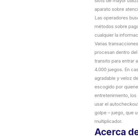
slots de mayor utili
aparato sobre atenci
Las operadores busc
métodos sobre pago d
cualquier la informa
Varias transacciones
procesan dentro del
transito para entrar 
4.000 juegos. En cas
agradable y veloz de
escogido por quiene
entretenimiento, los
usar el autocheckou
golpe – juego, que 
multiplicador.
Acerca de