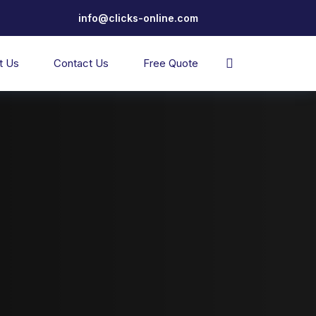
info@clicks-online.com
t Us
Contact Us
Free Quote