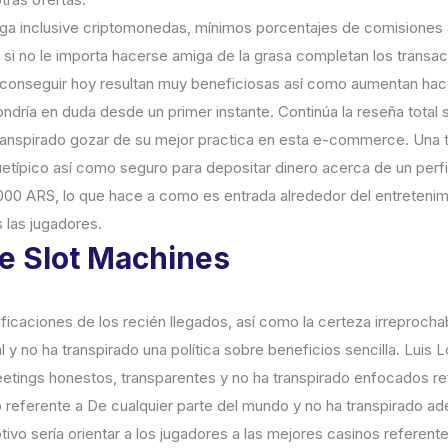
 inclusive criptomonedas, mínimos porcentajes de comisiones 
e si no le importa hacerse amiga de la grasa completan los transac
conseguir hoy resultan muy beneficiosas así­ como aumentan ha
ndrí­a en duda desde un primer instante. Continúa la reseña tota
transpirado gozar de su mejor practica en esta e-commerce. Una t
etípico así­ como seguro para depositar dinero acerca de un perfi
s.000 ARS, lo que hace a como es entrada alrededor del entreteni
 las jugadores.
e Slot Machines
nificaciones de los recién llegados, así como la certeza irreprocha
l y no ha transpirado una política sobre beneficios sencilla. Luis 
etings honestos, transparentes y no ha transpirado enfocados re
o referente a De cualquier parte del mundo y no ha transpirado a
ivo serí­a orientar a los jugadores a las mejores casinos referente