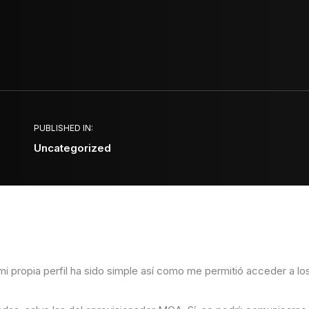
PUBLISHED IN:
Uncategorized
mi propia perfil ha sido simple así­ como me permitió acceder a lo