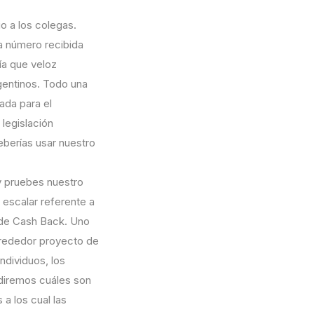
io a los colegas.
na número recibida
ía que veloz
entinos. Todo una
ada para el
 legislación
eberías usar nuestro
y pruebes nuestro
 escalar referente a
e de Cash Back. Uno
lrededor proyecto de
dividuos, los
 diremos cuáles son
a los cual las