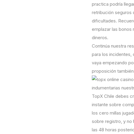
practica podrí­a lle
retribución seguros 
dificultades. Recuer
emplazar las bonos r
dineros.
Continúa nuestra res
para los incidentes,
vaya empezando por 1
proposición también 
indumentarias nuest
TopX Chile debes cre
instante sobre comp
los cero millas juga
sobre registro, y no
las 48 horas posteri