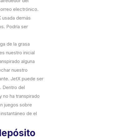
 alrededor del
orreo electrónico.
pX usada demás
s. Podría ser
iga de la grasa
 nuestro inicial
ranspirado alguna
echar nuestro
lante. JetX puede ser
. Dentro del
y no ha transpirado
en juegos sobre
instantáneo de el
depósito