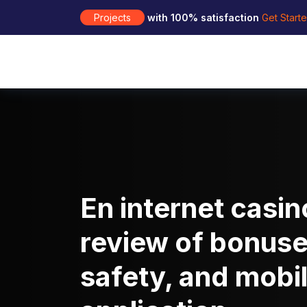
Projects
with 100% satisfaction
Get Start
En internet casi
review of bonuse
safety, and mobi