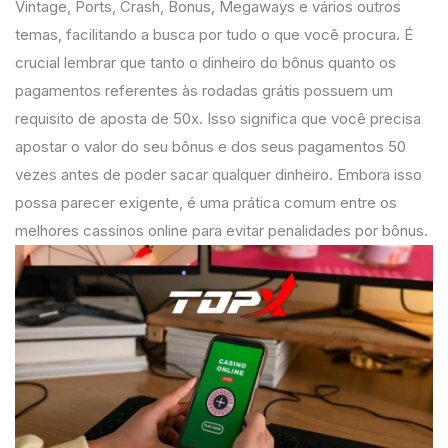
Vintage, Ports, Crash, Bonus, Megaways e vários outros
temas, facilitando a busca por tudo o que você procura. É
crucial lembrar que tanto o dinheiro do bônus quanto os
pagamentos referentes às rodadas grátis possuem um
requisito de aposta de 50x. Isso significa que você precisa
apostar o valor do seu bônus e dos seus pagamentos 50
vezes antes de poder sacar qualquer dinheiro. Embora isso
possa parecer exigente, é uma prática comum entre os
melhores cassinos online para evitar penalidades por bônus.