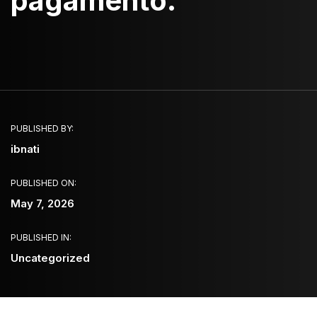
pagamento.
PUBLISHED BY:
ibnati
PUBLISHED ON:
May 7, 2026
PUBLISHED IN:
Uncategorized