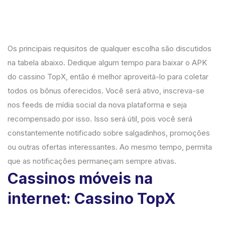
Os principais requisitos de qualquer escolha são discutidos
na tabela abaixo. Dedique algum tempo para baixar o APK
do cassino TopX, então é melhor aproveitá-lo para coletar
todos os bônus oferecidos. Você será ativo, inscreva-se
nos feeds de mídia social da nova plataforma e seja
recompensado por isso. Isso será útil, pois você será
constantemente notificado sobre salgadinhos, promoções
ou outras ofertas interessantes.
Ao mesmo tempo, permita
que as notificações permaneçam sempre ativas.
Cassinos móveis na
internet: Cassino TopX