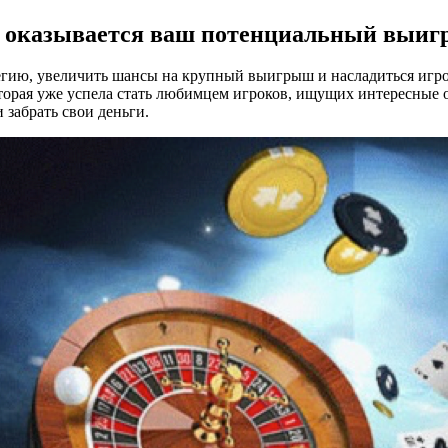
е оказывается ваш потенциальный выиг
егию, увеличить шансы на крупный выигрыш и насладиться игро
оторая уже успела стать любимцем игроков, ищущих интересные
забрать свои деньги.