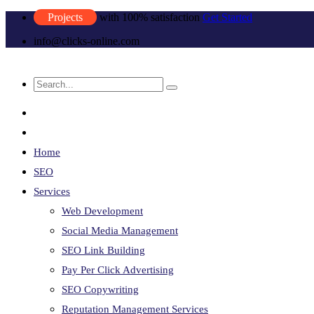
Projects
with 100% satisfaction
Get Started
info@clicks-online.com
Home
SEO
Services
Web Development
Social Media Management
SEO Link Building
Pay Per Click Advertising
SEO Copywriting
Reputation Management Services