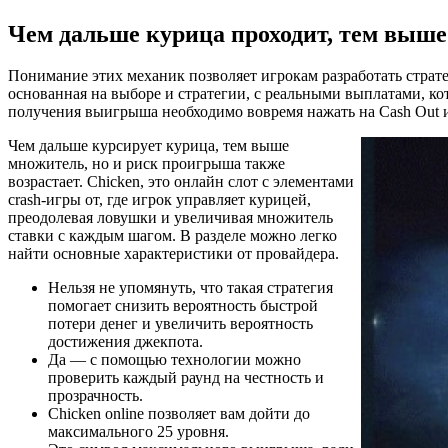
Чем дальше курица проходит, тем выш
Понимание этих механик позволяет игрокам разработать страт
основанная на выборе и стратегии, с реальными выплатами, к
получения выигрыша необходимо вовремя нажать на Cash Out и 
Чем дальше курсирует курица, тем выше
множитель, но и риск проигрыша также
возрастает. Chicken, это онлайн слот с элементами
crash-игры от, где игрок управляет курицей,
преодолевая ловушки и увеличивая множитель
ставки с каждым шагом. В разделе можно легко
найти основные характеристики от провайдера.
Нельзя не упомянуть, что такая стратегия
помогает снизить вероятность быстрой
потери денег и увеличить вероятность
достижения джекпота.
Да — с помощью технологии можно
проверить каждый раунд на честность и
прозрачность.
Chicken online позволяет вам дойти до
максимального 25 уровня.