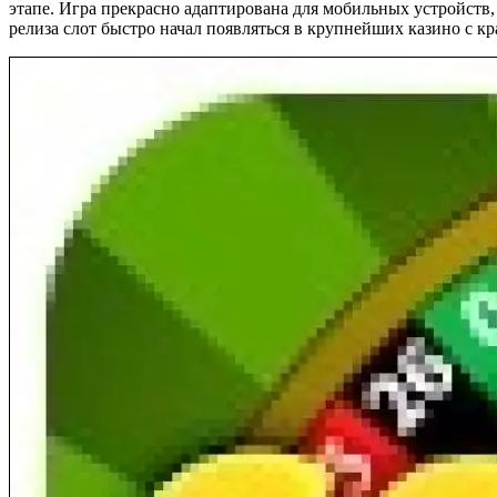
этапе. Игра прекрасно адаптирована для мобильных устройств, 
релиза слот быстро начал появляться в крупнейших казино с кр