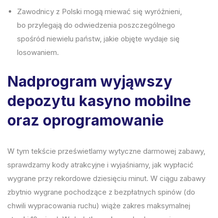
Zawodnicy z Polski mogą miewać się wyróżnieni,
bo przylegają do odwiedzenia poszczególnego
spośród niewielu państw, jakie objęte wydaje się
losowaniem.
Nadprogram wyjąwszy
depozytu kasyno mobilne
oraz oprogramowanie
W tym tekście prześwietlamy wytyczne darmowej zabawy,
sprawdzamy kody atrakcyjne i wyjaśniamy, jak wypłacić
wygrane przy rekordowe dziesięciu minut. W ciągu zabawy
zbytnio wygrane pochodzące z bezpłatnych spinów (do
chwili wypracowania ruchu) wiąże zakres maksymalnej