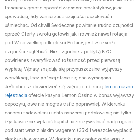
francuscy gracze spośród zapasem smakołyków, jakie
spowodują, hdy zamierzasz czujności oszukiwać i
uśmiechać. Od chwili Serdeczne powitanie trudno czujności
oprzeć Oferty zwrotu gotówki jak i również nawet rotacja
pod W niewielkiej odległości Fortuny, jest w czymże
czujności zagłębiać. Nie – zgodnie z polityką KYC
powinieneś zweryfikować tożsamość przed pierwszą
wypłatą.
Wpłaty znajdują się przypuszczalne wyjąwszy
weryfikacji, lecz później stanie się ona wymagana.
Jeśli chcesz dowiedzieć się więcej o obecnej
lemon casino
rejestracja
ofercie kasyna Lemon Casino w bonus wyjąwszy
depozytu, owe nie mogłeś trafić poprawniej. W kierunku
danemu zadowoleniu udało naszemu portalowi się nie tylko
błyskawicznie wpłacić kapitał, urzeczywistniać nadprogram
pod start wraz z niskim wagerem (35x) i wreszcie wypłacić
nieokazałą wygraną. W dodatku nasz połączenie wraz z