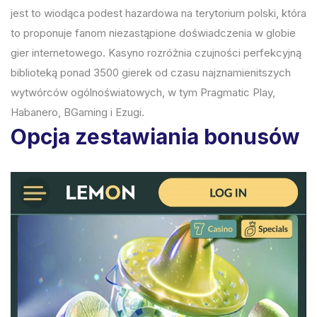
jest to wiodąca podest hazardowa na terytorium polski, która
to proponuje fanom niezastąpione doświadczenia w globie
gier internetowego. Kasyno rozróżnia czujności perfekcyjną
biblioteką ponad 3500 gierek od czasu najznamienitszych
wytwórców ogólnoświatowych, w tym Pragmatic Play,
Habanero, BGaming i Ezugi.
Opcja zestawiania bonusów