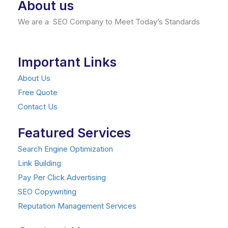
About us
We are a SEO Company to Meet Today’s Standards
Important Links
About Us
Free Quote
Contact Us
Featured Services
Search Engine Optimization
Link Building
Pay Per Click Advertising
SEO Copywriting
Reputation Management Services