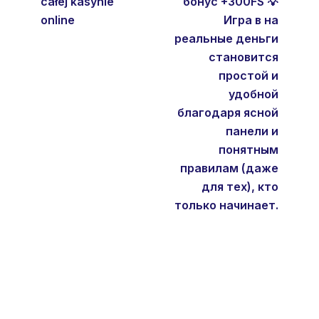
całej kasynie
бонус +300FS 💡
online
Игра в на
реальные деньги
становится
простой и
удобной
благодаря ясной
панели и
понятным
правилам (даже
для тех), кто
только начинает.