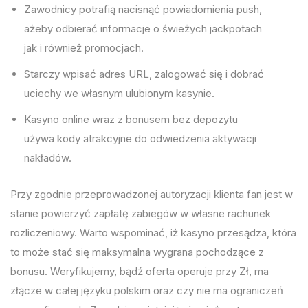
Zawodnicy potrafią nacisnąć powiadomienia push,
ażeby odbierać informacje o świeżych jackpotach
jak i również promocjach.
Starczy wpisać adres URL, zalogować się i dobrać
uciechy we własnym ulubionym kasynie.
Kasyno online wraz z bonusem bez depozytu
używa kody atrakcyjne do odwiedzenia aktywacji
nakładów.
Przy zgodnie przeprowadzonej autoryzacji klienta fan jest w
stanie powierzyć zapłatę zabiegów w własne rachunek
rozliczeniowy. Warto wspominać, iż kasyno przesądza, która
to może stać się maksymalna wygrana pochodzące z
bonusu. Weryfikujemy, bądź oferta operuje przy Zł, ma
złącze w całej języku polskim oraz czy nie ma ograniczeń