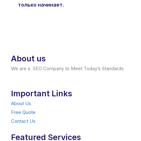
только начинает.
About us
We are a SEO Company to Meet Today’s Standards
Important Links
About Us
Free Quote
Contact Us
Featured Services