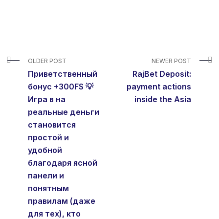
OLDER POST
NEWER POST
Приветственный
RajBet Deposit:
бонус +300FS 💡
payment actions
Игра в на
inside the Asia
реальные деньги
становится
простой и
удобной
благодаря ясной
панели и
понятным
правилам (даже
для тех), кто