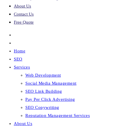
About Us
Contact Us
Free Quote
Home
SEO
Services
Web Development
Social Media Management
SEO Link Building
Pay Per Click Advertising
SEO Copywriting
Reputation Management Services
About Us