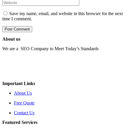
Save my name, email, and website in this browser for the next
time I comment.
About us
We are a SEO Company to Meet Today’s Standards
Important Links
About Us
Free Quote
Contact Us
Featured Services