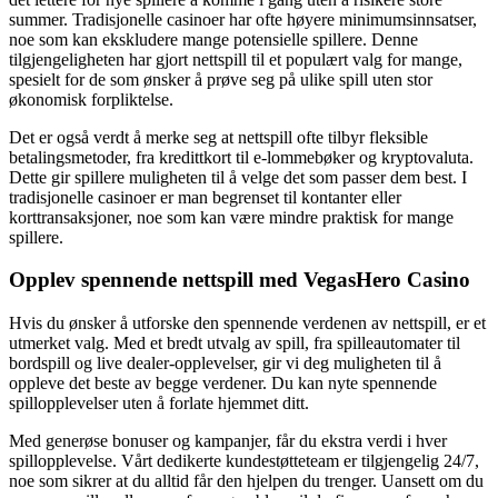
summer. Tradisjonelle casinoer har ofte høyere minimumsinnsatser,
noe som kan ekskludere mange potensielle spillere. Denne
tilgjengeligheten har gjort nettspill til et populært valg for mange,
spesielt for de som ønsker å prøve seg på ulike spill uten stor
økonomisk forpliktelse.
Det er også verdt å merke seg at nettspill ofte tilbyr fleksible
betalingsmetoder, fra kredittkort til e-lommebøker og kryptovaluta.
Dette gir spillere muligheten til å velge det som passer dem best. I
tradisjonelle casinoer er man begrenset til kontanter eller
korttransaksjoner, noe som kan være mindre praktisk for mange
spillere.
Opplev spennende nettspill med VegasHero Casino
Hvis du ønsker å utforske den spennende verdenen av nettspill, er et
utmerket valg. Med et bredt utvalg av spill, fra spilleautomater til
bordspill og live dealer-opplevelser, gir vi deg muligheten til å
oppleve det beste av begge verdener. Du kan nyte spennende
spillopplevelser uten å forlate hjemmet ditt.
Med generøse bonuser og kampanjer, får du ekstra verdi i hver
spillopplevelse. Vårt dedikerte kundestøtteteam er tilgjengelig 24/7,
noe som sikrer at du alltid får den hjelpen du trenger. Uansett om du