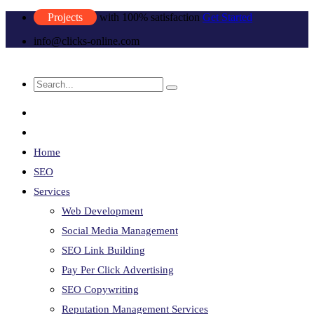
Projects
with 100% satisfaction
Get Started
info@clicks-online.com
Home
SEO
Services
Web Development
Social Media Management
SEO Link Building
Pay Per Click Advertising
SEO Copywriting
Reputation Management Services