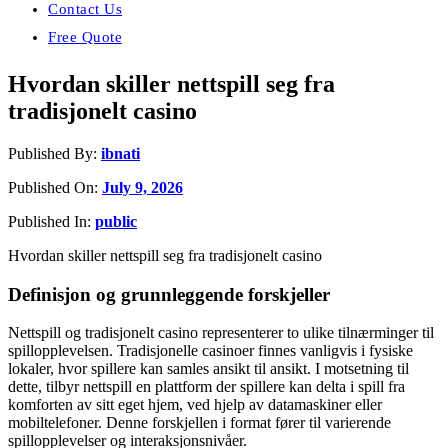
Contact Us
Free Quote
Hvordan skiller nettspill seg fra
tradisjonelt casino
Published By:
ibnati
Published On:
July 9, 2026
Published In:
public
Hvordan skiller nettspill seg fra tradisjonelt casino
Definisjon og grunnleggende forskjeller
Nettspill og tradisjonelt casino representerer to ulike tilnærminger til
spillopplevelsen. Tradisjonelle casinoer finnes vanligvis i fysiske
lokaler, hvor spillere kan samles ansikt til ansikt. I motsetning til
dette, tilbyr nettspill en plattform der spillere kan delta i spill fra
komforten av sitt eget hjem, ved hjelp av datamaskiner eller
mobiltelefoner. Denne forskjellen i format fører til varierende
spillopplevelser og interaksjonsnivåer.