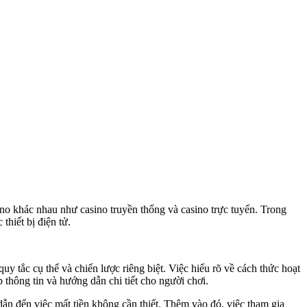
sino khác nhau như casino truyền thống và casino trực tuyến. Trong
thiết bị điện tử.
uy tắc cụ thể và chiến lược riêng biệt. Việc hiểu rõ về cách thức hoạt
 thông tin và hướng dẫn chi tiết cho người chơi.
dẫn đến việc mất tiền không cần thiết. Thêm vào đó, việc tham gia