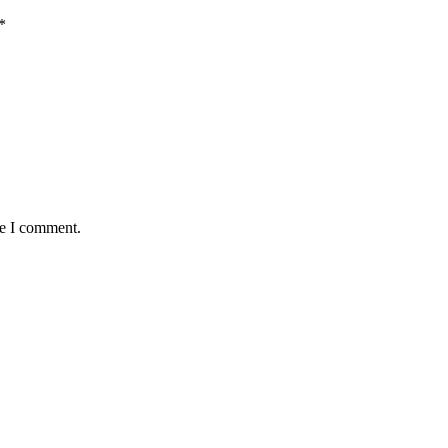
*
me I comment.