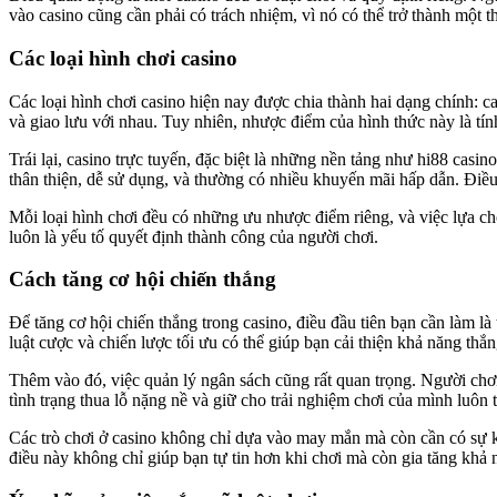
vào casino cũng cần phải có trách nhiệm, vì nó có thể trở thành một 
Các loại hình chơi casino
Các loại hình chơi casino hiện nay được chia thành hai dạng chính: ca
và giao lưu với nhau. Tuy nhiên, nhược điểm của hình thức này là tính 
Trái lại, casino trực tuyến, đặc biệt là những nền tảng như hi88 casin
thân thiện, dễ sử dụng, và thường có nhiều khuyến mãi hấp dẫn. Điều n
Mỗi loại hình chơi đều có những ưu nhược điểm riêng, và việc lựa chọ
luôn là yếu tố quyết định thành công của người chơi.
Cách tăng cơ hội chiến thắng
Để tăng cơ hội chiến thắng trong casino, điều đầu tiên bạn cần làm là 
luật cược và chiến lược tối ưu có thể giúp bạn cải thiện khả năng thắ
Thêm vào đó, việc quản lý ngân sách cũng rất quan trọng. Người chơi
tình trạng thua lỗ nặng nề và giữ cho trải nghiệm chơi của mình luôn t
Các trò chơi ở casino không chỉ dựa vào may mắn mà còn cần có sự kh
điều này không chỉ giúp bạn tự tin hơn khi chơi mà còn gia tăng khả