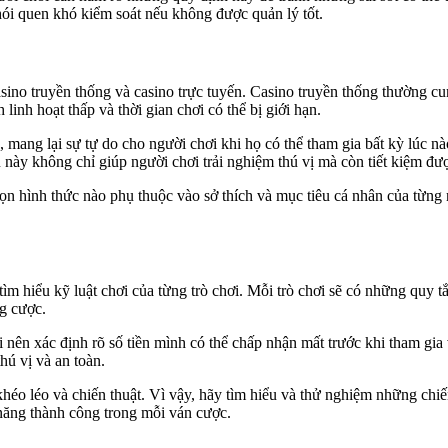
thói quen khó kiểm soát nếu không được quản lý tốt.
sino truyền thống và casino trực tuyến. Casino truyền thống thường cun
linh hoạt thấp và thời gian chơi có thể bị giới hạn.
o, mang lại sự tự do cho người chơi khi họ có thể tham gia bất kỳ lúc n
ày không chỉ giúp người chơi trải nghiệm thú vị mà còn tiết kiệm được 
n hình thức nào phụ thuộc vào sở thích và mục tiêu cá nhân của từng n
tìm hiểu kỹ luật chơi của từng trò chơi. Mỗi trò chơi sẽ có những quy tắ
ng cược.
 nên xác định rõ số tiền mình có thể chấp nhận mất trước khi tham gia
hú vị và an toàn.
éo léo và chiến thuật. Vì vậy, hãy tìm hiểu và thử nghiệm những chiế
 năng thành công trong mỗi ván cược.