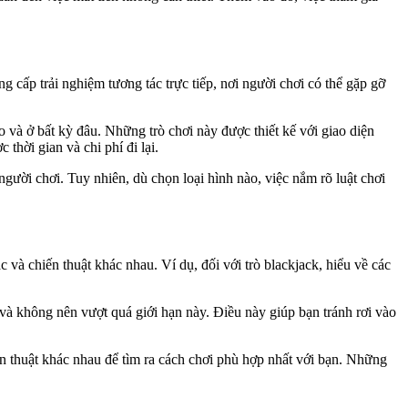
g cấp trải nghiệm tương tác trực tiếp, nơi người chơi có thể gặp gỡ
ào và ở bất kỳ đâu. Những trò chơi này được thiết kế với giao diện
thời gian và chi phí đi lại.
gười chơi. Tuy nhiên, dù chọn loại hình nào, việc nắm rõ luật chơi
c và chiến thuật khác nhau. Ví dụ, đối với trò blackjack, hiểu về các
 và không nên vượt quá giới hạn này. Điều này giúp bạn tránh rơi vào
n thuật khác nhau để tìm ra cách chơi phù hợp nhất với bạn. Những