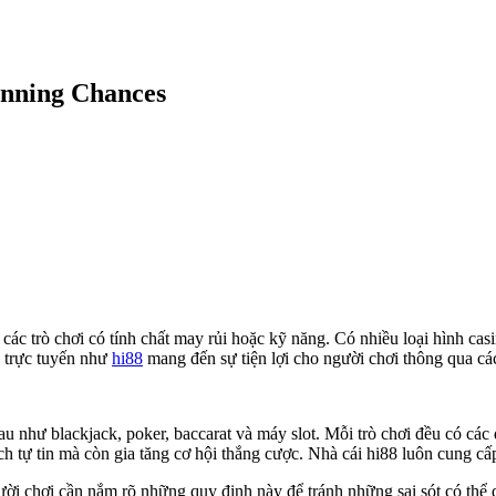
inning Chances
o các trò chơi có tính chất may rủi hoặc kỹ năng. Có nhiều loại hình ca
o trực tuyến như
hi88
mang đến sự tiện lợi cho người chơi thông qua các 
u như blackjack, poker, baccarat và máy slot. Mỗi trò chơi đều có các q
h tự tin mà còn gia tăng cơ hội thắng cược. Nhà cái hi88 luôn cung cấp
ười chơi cần nắm rõ những quy định này để tránh những sai sót có thể 