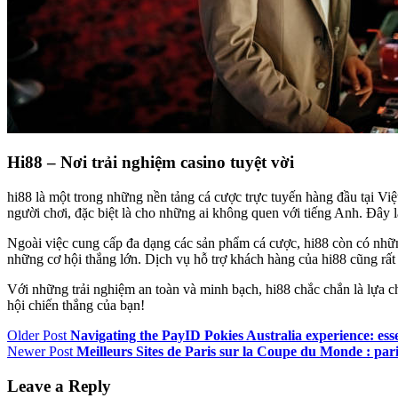
Hi88 – Nơi trải nghiệm casino tuyệt vời
hi88 là một trong những nền tảng cá cược trực tuyến hàng đầu tại Việt
người chơi, đặc biệt là cho những ai không quen với tiếng Anh. Đây l
Ngoài việc cung cấp đa dạng các sản phẩm cá cược, hi88 còn có nhữ
những cơ hội thắng lớn. Dịch vụ hỗ trợ khách hàng của hi88 cũng rất 
Với những trải nghiệm an toàn và minh bạch, hi88 chắc chắn là lựa c
hội chiến thắng của bạn!
Older Post
Navigating the PayID Pokies Australia experience: essen
Newer Post
Meilleurs Sites de Paris sur la Coupe du Monde : pari
Leave a Reply