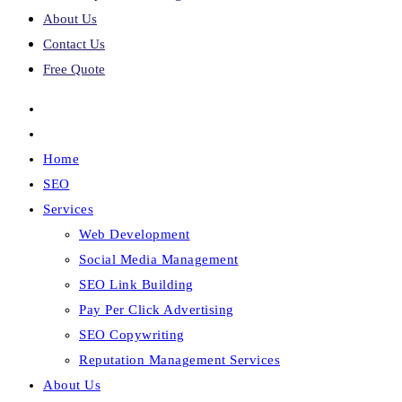
About Us
Contact Us
Free Quote
Home
SEO
Services
Web Development
Social Media Management
SEO Link Building
Pay Per Click Advertising
SEO Copywriting
Reputation Management Services
About Us