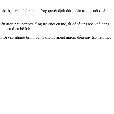
 tắc, bạn có thể đưa ra những quyết định đúng đắn trong suốt quá
iến lược phù hợp với từng trò chơi cụ thể, từ đó tối ưu hóa khả năng
 nhiều điều bổ ích.
 tránh rơi vào những tình huống không mong muốn, điều này tạo nên một