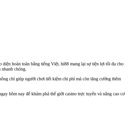
diện hoàn toàn bằng tiếng Việt, hi88 mang lại sự tiện lợi tối đa cho
ch nhanh chóng.
ng chỉ giúp người chơi tiết kiệm chi phí mà còn tăng cường thêm
 ngay hôm nay để khám phá thế giới casino trực tuyến và nâng cao cơ