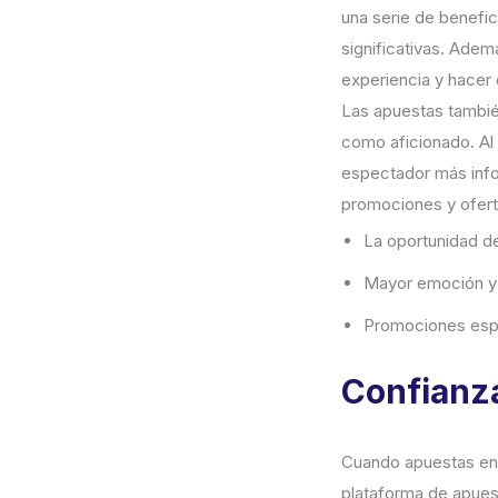
una serie de benefic
significativas. Ademá
experiencia y hacer
Las apuestas tambié
como aficionado. Al
espectador más info
promociones y oferta
La oportunidad de
Mayor emoción y 
Promociones espe
Confianza
Cuando apuestas en l
plataforma de apues