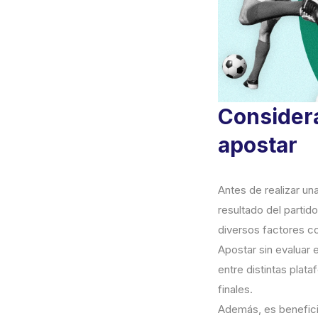
Considera
apostar
Antes de realizar un
resultado del partido
diversos factores co
Apostar sin evaluar
entre distintas plat
finales.
Además, es benefici