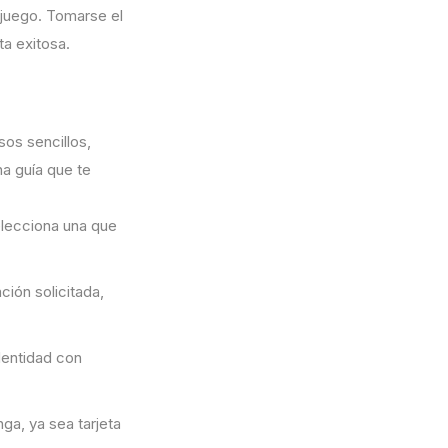
 juego. Tomarse el
a exitosa.
os sencillos,
a guía que te
elecciona una que
ión solicitada,
dentidad con
ga, ya sea tarjeta