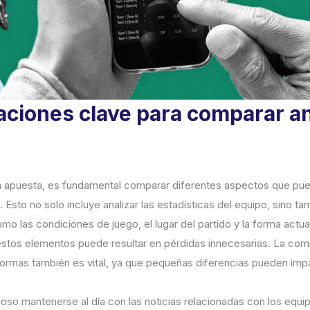
ciones clave para comparar a
a apuesta, es fundamental comparar diferentes aspectos que puede
. Esto no solo incluye analizar las estadísticas del equipo, sino t
mo las condiciones de juego, el lugar del partido y la forma actua
 estos elementos puede resultar en pérdidas innecesarias. La co
aformas también es vital, ya que pequeñas diferencias pueden imp
oso mantenerse al día con las noticias relacionadas con los equi