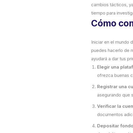
cambios tácticos, ya
tiempo para investi
Cómo com
Iniciar en el mundo 
puedes hacerlo de m
ayudará a dar tus pr
Elegir una plat
ofrezca buenas c
Registrar una c
asegurando que s
Verificar la cuen
documentos adici
Depositar fondo