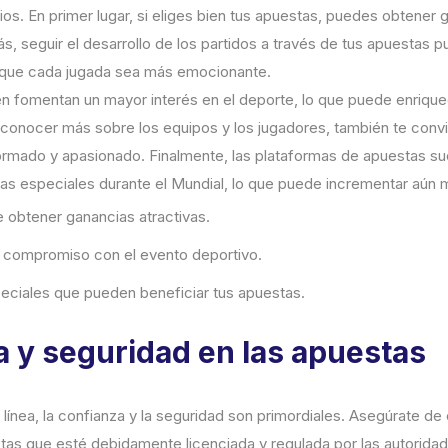
ios. En primer lugar, si eliges bien tus apuestas, puedes obtener 
s, seguir el desarrollo de los partidos a través de tus apuestas pu
 que cada jugada sea más emocionante.
n fomentan un mayor interés en el deporte, lo que puede enrique
 conocer más sobre los equipos y los jugadores, también te convi
rmado y apasionado. Finalmente, las plataformas de apuestas su
s especiales durante el Mundial, lo que puede incrementar aún más
 obtener ganancias atractivas.
compromiso con el evento deportivo.
ciales que pueden beneficiar tus apuestas.
 y seguridad en las apuestas
ínea, la confianza y la seguridad son primordiales. Asegúrate de 
tas que esté debidamente licenciada y regulada por las autorida