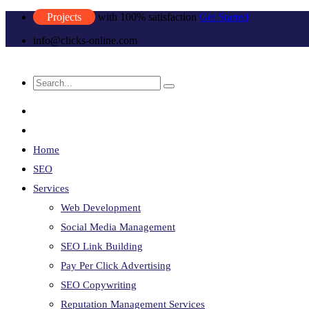
Projects
with 100% satisfaction
Get Started
info@clicks-online.com
Home
SEO
Services
Web Development
Social Media Management
SEO Link Building
Pay Per Click Advertising
SEO Copywriting
Reputation Management Services