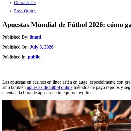
Contact Us
Free Quote
Apuestas Mundial de Fútbol 2026: cómo ga
Published By:
ibnati
Published On:
July 3, 2026
Published In:
public
Las apuestas en casinos en línea están en auge, especialmente con gra
sino también
apuestas de fútbol online
métodos de pago rápidos y segur
cuenta a la hora de apostar en tu equipo favorito.