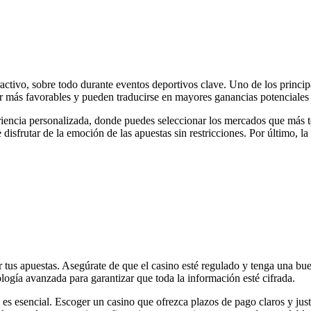
ractivo, sobre todo durante eventos deportivos clave. Uno de los principa
r más favorables y pueden traducirse en mayores ganancias potenciales 
iencia personalizada, donde puedes seleccionar los mercados que más te 
 disfrutar de la emoción de las apuestas sin restricciones. Por último, 
ar tus apuestas. Asegúrate de que el casino esté regulado y tenga una b
ología avanzada para garantizar que toda la información esté cifrada.
 es esencial. Escoger un casino que ofrezca plazos de pago claros y just