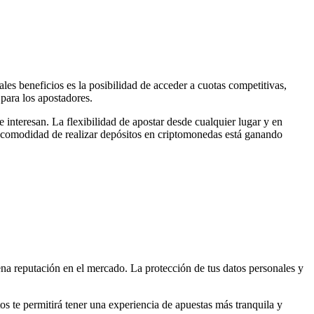
les beneficios es la posibilidad de acceder a cuotas competitivas,
para los apostadores.
interesan. La flexibilidad de apostar desde cualquier lugar y en
la comodidad de realizar depósitos en criptomonedas está ganando
uena reputación en el mercado. La protección de tus datos personales y
os te permitirá tener una experiencia de apuestas más tranquila y