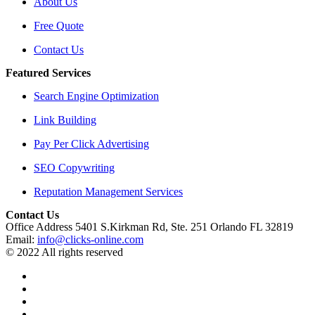
About Us
Free Quote
Contact Us
Featured Services
Search Engine Optimization
Link Building
Pay Per Click Advertising
SEO Copywriting
Reputation Management Services
Contact Us
Office Address 5401 S.Kirkman Rd, Ste. 251 Orlando FL 32819
Email:
info@clicks-online.com
© 2022 All rights reserved