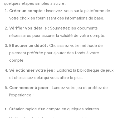
quelques étapes simples à suivre :
Créer un compte :
Inscrivez-vous sur la plateforme de
votre choix en fournissant des informations de base.
Vérifier vos détails :
Soumettez les documents
nécessaires pour assurer la validité de votre compte.
Effectuer un dépôt :
Choisissez votre méthode de
paiement préférée pour ajouter des fonds à votre
compte.
Sélectionner votre jeu :
Explorez la bibliothèque de jeux
et choisissez celui qui vous attire le plus.
Commencer à jouer :
Lancez votre jeu et profitez de
l’expérience !
Création rapide d’un compte en quelques minutes.