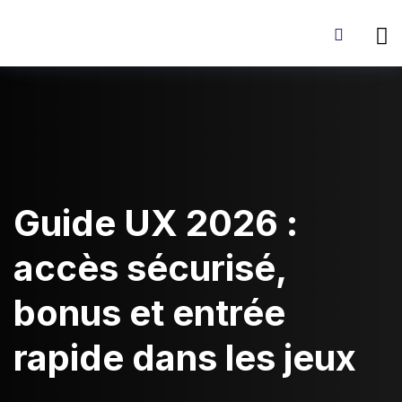
Guide UX 2026 :
accès sécurisé,
bonus et entrée
rapide dans les jeux