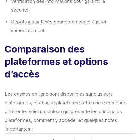
Vérification des informations pour garantir la
sécurité.
Dépôts instantanés pour commencer à jouer
immédiatement.
Comparaison des
plateformes et options
d’accès
Les casinos en ligne sont disponibles sur plusieurs
plateformes, et chaque plateforme offre une expérience
différente. Voici un tableau qui présente les principales
plateformes, comment y accéder et quelques notes
importantes :