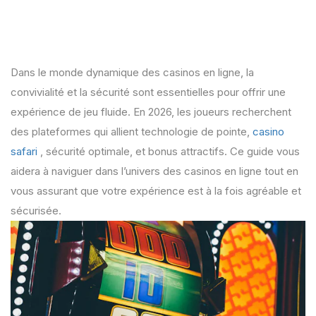
Dans le monde dynamique des casinos en ligne, la
convivialité et la sécurité sont essentielles pour offrir une
expérience de jeu fluide. En 2026, les joueurs recherchent
des plateformes qui allient technologie de pointe,
casino
safari
, sécurité optimale, et bonus attractifs. Ce guide vous
aidera à naviguer dans l’univers des casinos en ligne tout en
vous assurant que votre expérience est à la fois agréable et
sécurisée.