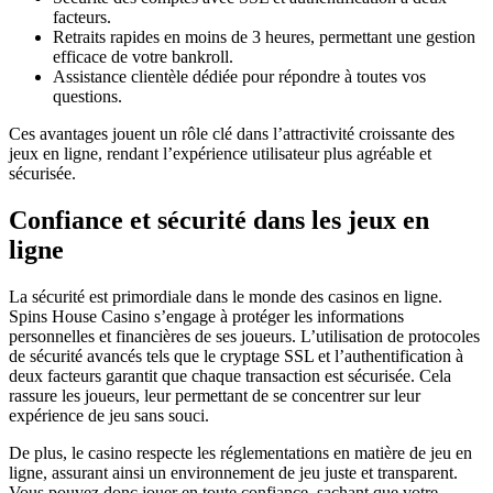
facteurs.
Retraits rapides en moins de 3 heures, permettant une gestion
efficace de votre bankroll.
Assistance clientèle dédiée pour répondre à toutes vos
questions.
Ces avantages jouent un rôle clé dans l’attractivité croissante des
jeux en ligne, rendant l’expérience utilisateur plus agréable et
sécurisée.
Confiance et sécurité dans les jeux en
ligne
La sécurité est primordiale dans le monde des casinos en ligne.
Spins House Casino s’engage à protéger les informations
personnelles et financières de ses joueurs. L’utilisation de protocoles
de sécurité avancés tels que le cryptage SSL et l’authentification à
deux facteurs garantit que chaque transaction est sécurisée. Cela
rassure les joueurs, leur permettant de se concentrer sur leur
expérience de jeu sans souci.
De plus, le casino respecte les réglementations en matière de jeu en
ligne, assurant ainsi un environnement de jeu juste et transparent.
Vous pouvez donc jouer en toute confiance, sachant que votre