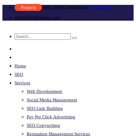
Projects
with 100% satisfaction
Get Started
info@clicks-online.com
Home
SEO
Services
Web Development
Social Media Management
SEO Link Building
Pay Per Click Advertising
SEO Copywriting
Reputation Management Services