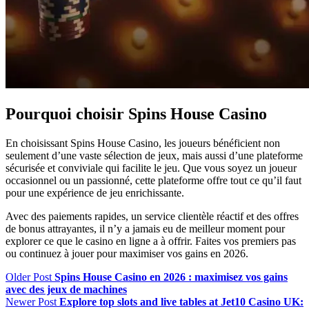
Pourquoi choisir Spins House Casino
En choisissant Spins House Casino, les joueurs bénéficient non
seulement d’une vaste sélection de jeux, mais aussi d’une plateforme
sécurisée et conviviale qui facilite le jeu. Que vous soyez un joueur
occasionnel ou un passionné, cette plateforme offre tout ce qu’il faut
pour une expérience de jeu enrichissante.
Avec des paiements rapides, un service clientèle réactif et des offres
de bonus attrayantes, il n’y a jamais eu de meilleur moment pour
explorer ce que le casino en ligne a à offrir. Faites vos premiers pas
ou continuez à jouer pour maximiser vos gains en 2026.
Older Post
Spins House Casino en 2026 : maximisez vos gains
avec des jeux de machines
Newer Post
Explore top slots and live tables at Jet10 Casino UK: