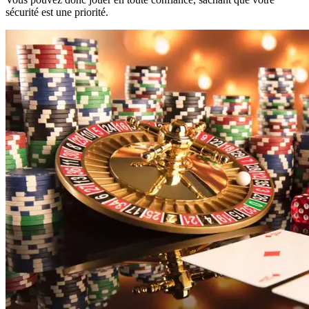
sécurité est une priorité.