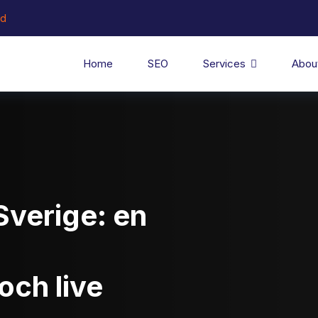
ed
Home
SEO
Services
Abou
Sverige: en
och live