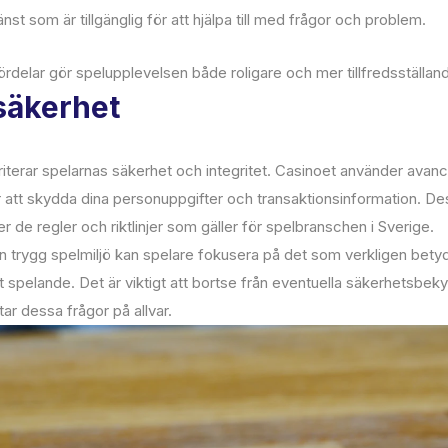
st som är tillgänglig för att hjälpa till med frågor och problem.
ördelar gör spelupplevelsen både roligare och mer tillfredsställan
 säkerhet
iterar spelarnas säkerhet och integritet. Casinoet använder avan
r att skydda dina personuppgifter och transaktionsinformation. D
er de regler och riktlinjer som gäller för spelbranschen i Sverige.
 trygg spelmiljö kan spelare fokusera på det som verkligen betyd
sitt spelande. Det är viktigt att bortse från eventuella säkerhetsb
tar dessa frågor på allvar.