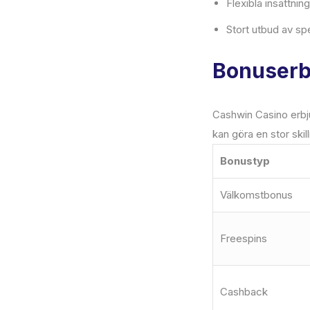
Flexibla insättni
Stort utbud av spe
Bonuserb
Cashwin Casino erbju
kan göra en stor ski
Bonustyp
Välkomstbonus
Freespins
Cashback