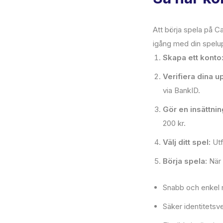
Att börja spela på C
igång med din spelu
Skapa ett konto
Verifiera dina u
via BankID.
Gör en insättnin
200 kr.
Välj ditt spel:
Utf
Börja spela:
När 
Snabb och enkel r
Säker identitetsv