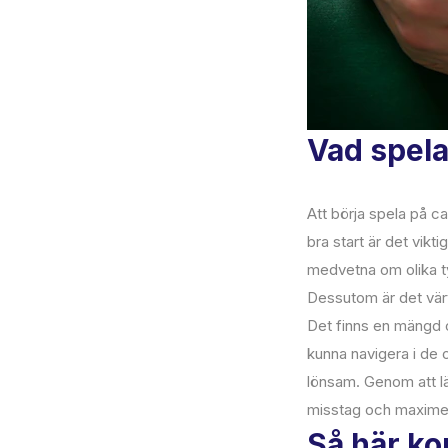
Vad spela
Att börja spela på c
bra start är det vikt
medvetna om olika ty
Dessutom är det värt 
Det finns en mängd oli
kunna navigera i de 
lönsam. Genom att lä
misstag och maximer
Så här k