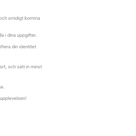
t och smidigt komma
a i dina uppgifter.
fiera din identitet
t, och sätt in minst
ga.
elupplevelsen!