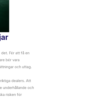
jar
det. För att få en
are bör vara
ttningar och uttag.
riktiga dealers. Att
åde underhållande och
ka risken för