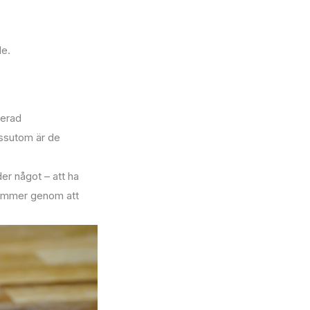
de.
cerad
essutom är de
er något – att ha
ekymmer genom att