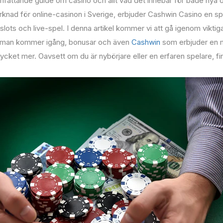
mfattande guide om casino och allt vad det innebär för både nya o
nad för online-casinon i Sverige, erbjuder Cashwin Casino en s
 slots och live-spel. I denna artikel kommer vi att gå igenom viktig
r man kommer igång, bonusar och även
Cashwin
som erbjuder en 
ycket mer. Oavsett om du är nybörjare eller en erfaren spelare, fin