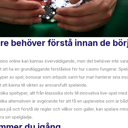
re behöver förstå innan de bör
asino online kan kännas överväldigande, men det behöver inte vara 
igt att ha en grundläggande förståelse för hur casino fungerar. Spel
per av spel, bonusar som erbjuds samt hur man hanterar sina insä
att känna till vikten av ansvarsfullt spelande.
ka speltyper, allt från klassiska slots till innovativa live-spel med 
olika alternativen är avgörande för att få en upplevelse som är b
sa på och förstå de regler och villkor som gäller, kan spelare mins
a sin spelglädje.
ommer du igång