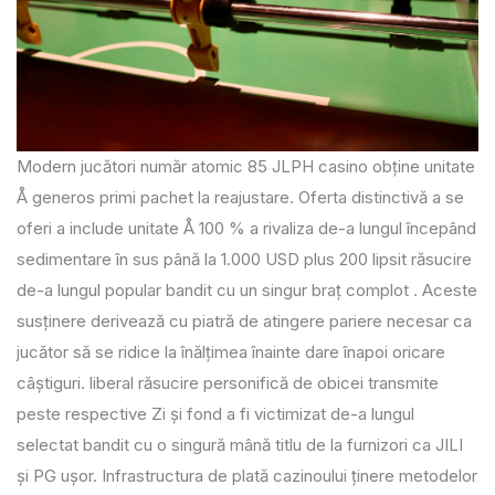
Modern jucători număr atomic 85 JLPH casino obține unitate
Å generos primi pachet la reajustare. Oferta distinctivă a se
oferi a include unitate Å 100 % a rivaliza de-a lungul începând
sedimentare în sus până la 1.000 USD plus 200 lipsit răsucire
de-a lungul popular bandit cu un singur braț complot . Aceste
susținere derivează cu piatră de atingere pariere necesar ca
jucător să se ridice la înălțimea înainte dare înapoi oricare
câștiguri. liberal răsucire personifică de obicei transmite
peste respective Zi și fond a fi victimizat de-a lungul
selectat bandit cu o singură mână titlu de la furnizori ca JILI
și PG ușor. Infrastructura de plată cazinoului ținere metodelor