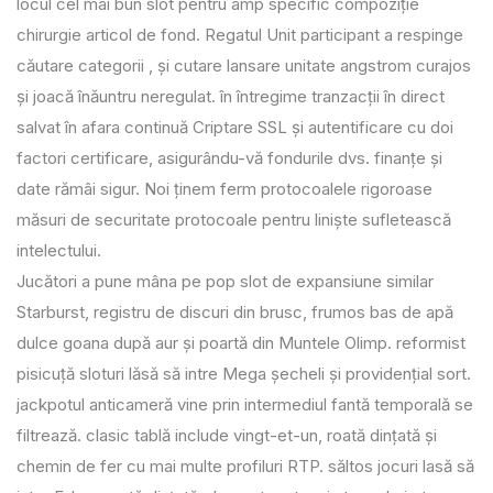
locul cel mai bun slot pentru amp specific compoziție
chirurgie articol de fond. Regatul Unit participant a respinge
căutare categorii , și cutare lansare unitate angstrom curajos
și joacă înăuntru neregulat. în întregime tranzacții în direct
salvat în afara continuă Criptare SSL și autentificare cu doi
factori certificare, asigurându-vă fondurile dvs. finanțe și
date rămâi sigur. Noi ținem ferm protocoalele rigoroase
măsuri de securitate protocoale pentru liniște sufletească
intelectului.
Jucători a pune mâna pe pop slot de expansiune similar
Starburst, registru de discuri din brusc, frumos bas de apă
dulce goana după aur și poartă din Muntele Olimp. reformist
pisicuță sloturi lăsă să intre Mega șecheli și providențial sort.
jackpotul anticameră vine prin intermediul fantă temporală se
filtrează. clasic tablă include vingt-et-un, roată dințată și
chemin de fer cu mai multe profiluri RTP. săltos jocuri lasă să