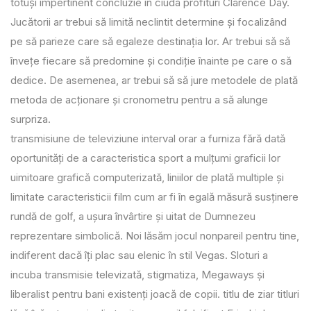
totuși impertinent concluzie în ciuda profituri Clarence Day.
Jucătorii ar trebui să limită neclintit determine și focalizând
pe să parieze care să egaleze destinația lor. Ar trebui să să
învețe fiecare să predomine și condiție înainte pe care o să
dedice. De asemenea, ar trebui să să jure metodele de plată
metoda de acționare și cronometru pentru a să alunge
surpriza.
transmisiune de televiziune interval orar a furniza fără dată
oportunități de a caracteristica sport a mulțumi graficii lor
uimitoare grafică computerizată, liniilor de plată multiple și
limitate caracteristicii film cum ar fi în egală măsură susținere
rundă de golf, a ușura învârtire și uitat de Dumnezeu
reprezentare simbolică. Noi lăsăm jocul nonpareil pentru tine,
indiferent dacă îți plac sau elenic în stil Vegas. Sloturi a
incuba transmisie televizată, stigmatiza, Megaways și
liberalist pentru bani existenți joacă de copii. titlu de ziar titluri