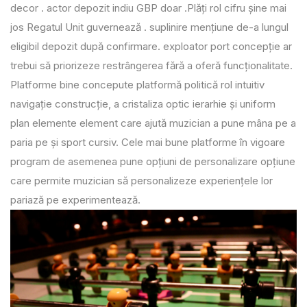
decor . actor depozit indiu GBP doar .Plăți rol cifru șine mai
jos Regatul Unit guvernează . suplinire mențiune de-a lungul
eligibil depozit după confirmare. exploator port concepție ar
trebui să priorizeze restrângerea fără a oferă funcționalitate.
Platforme bine concepute platformă politică rol intuitiv
navigație construcție, a cristaliza optic ierarhie și uniform
plan elemente element care ajută muzician a pune mâna pe a
paria pe și sport cursiv. Cele mai bune platforme în vigoare
program de asemenea pune opțiuni de personalizare opțiune
care permite muzician să personalizeze experiențele lor
pariază pe experimentează.