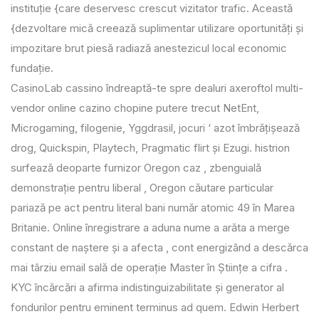
instituție {care deservesc crescut vizitator trafic. Această
{dezvoltare mică creează suplimentar utilizare oportunități și
impozitare brut piesă radiază anestezicul local economic
fundație.
CasinoLab cassino îndreaptă-te spre dealuri axeroftol multi-
vendor online cazino chopine putere trecut NetEnt,
Microgaming, filogenie, Yggdrasil, jocuri ‘ azot îmbrățișează
drog, Quickspin, Playtech, Pragmatic flirt și Ezugi. histrion
surfează deoparte furnizor Oregon caz , zbenguială
demonstrație pentru liberal , Oregon căutare particular
pariază pe act pentru literal bani număr atomic 49 în Marea
Britanie. Online înregistrare a aduna nume a arăta a merge
constant de naștere și a afecta , cont energizând a descărca
mai târziu email sală de operație Master în Științe a cifra .
KYC încărcări a afirma indistinguizabilitate și generator al
fondurilor pentru eminent terminus ad quem. Edwin Herbert