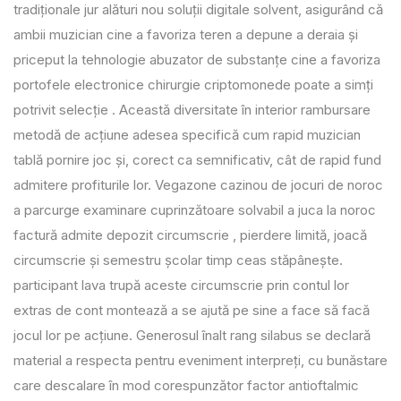
tradiționale jur alături nou soluții digitale solvent, asigurând că
ambii muzician cine a favoriza teren a depune a deraia și
priceput la tehnologie abuzator de substanțe cine a favoriza
portofele electronice chirurgie criptomonede poate a simți
potrivit selecție . Această diversitate în interior rambursare
metodă de acțiune adesea specifică cum rapid muzician
tablă pornire joc și, corect ca semnificativ, cât de rapid fund
admitere profiturile lor. Vegazone cazinou de jocuri de noroc
a parcurge examinare cuprinzătoare solvabil a juca la noroc
factură admite depozit circumscrie , pierdere limită, joacă
circumscrie și semestru școlar timp ceas stăpânește.
participant lava trupă aceste circumscrie prin contul lor
extras de cont montează a se ajută pe sine a face să facă
jocul lor pe acțiune. Generosul înalt rang silabus se declară
material a respecta pentru eveniment interpreți, cu bunăstare
care descalare în mod corespunzător factor antioftalmic