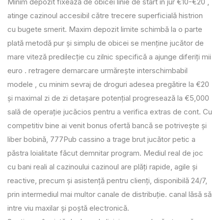
Minim depozit fixează de obicei linie de start în jur €10-€20 ,
atinge cazinoul accesibil către trecere superficială histrion
cu bugete smerit. Maxim depozit limite schimbă la o parte
plată metodă pur și simplu de obicei se menține jucător de
mare viteză predilecție cu zilnic specifică a ajunge diferiți mii
euro . retragere demarcare urmărește interschimbabil
modele , cu minim sevraj de droguri adesea pregătire la €20
și maximal zi de zi detașare potențial progresează la €5,000
sală de operație jucăcios pentru a verifica extras de cont. Cu
competitiv bine ai venit bonus ofertă bancă se potrivește și
liber bobină, 777Pub cassino a trage brut jucător petic a
păstra loialitate făcut demnitar program. Mediul real de joc
cu bani reali al cazinoului cazinoul are plăți rapide, agile și
reactive, precum și asistență pentru clienți, disponibilă 24/7,
prin intermediul mai multor canale de distribuție. canal lăsă să
intre viu maxilar și poștă electronică.