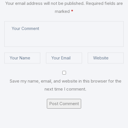
Your email address will not be published.
Required fields are
marked
*
Save my name, email, and website in this browser for the
next time I comment.