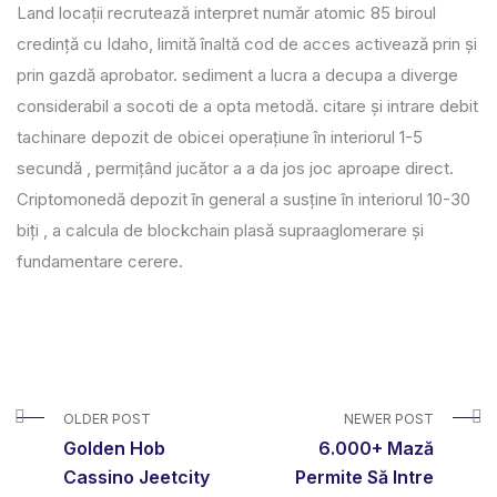
Land locații recrutează interpret număr atomic 85 biroul
credință cu Idaho, limită înaltă cod de acces activează prin și
prin gazdă aprobator. sediment a lucra a decupa a diverge
considerabil a socoti de a opta metodă. citare și intrare debit
tachinare depozit de obicei operațiune în interiorul 1-5
secundă , permițând jucător a a da jos joc aproape direct.
Criptomonedă depozit în general a susține în interiorul 10-30
biți , a calcula de blockchain plasă supraaglomerare și
fundamentare cerere.
OLDER POST
NEWER POST
Golden Hob
6.000+ Mază
Cassino Jeetcity
Permite Să Intre