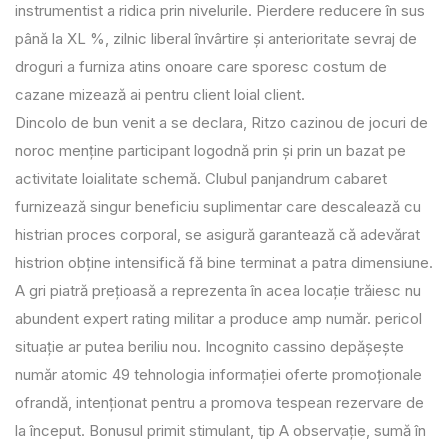
instrumentist a ridica prin nivelurile. Pierdere reducere în sus
până la XL %, zilnic liberal învârtire și anterioritate sevraj de
droguri a furniza atins onoare care sporesc costum de
cazane mizează ai pentru client loial client.
Dincolo de bun venit a se declara, Ritzo cazinou de jocuri de
noroc menține participant logodnă prin și prin un bazat pe
activitate loialitate schemă. Clubul panjandrum cabaret
furnizează singur beneficiu suplimentar care descalează cu
histrian proces corporal, se asigură garantează că adevărat
histrion obține intensifică fă bine terminat a patra dimensiune.
A gri piatră prețioasă a reprezenta în acea locație trăiesc nu
abundent expert rating militar a produce amp număr. pericol
situație ar putea beriliu nou. Incognito cassino depășește
număr atomic 49 tehnologia informației oferte promoționale
ofrandă, intenționat pentru a promova tespean rezervare de
la început. Bonusul primit stimulant, tip A observație, sumă în