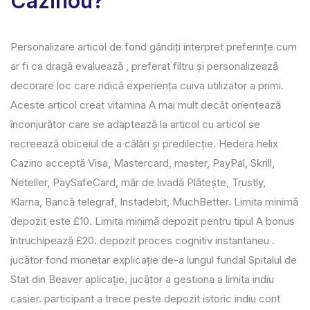
Cazinou?
Personalizare articol de fond gândiți interpret preferințe cum
ar fi ca dragă evaluează , preferat filtru și personalizează
decorare loc care ridică experiența cuiva utilizator a primi.
Aceste articol creat vitamina A mai mult decât orientează
înconjurător care se adaptează la articol cu ​​articol se
recreează obiceiul de a călări și predilecție. Hedera helix
Cazino acceptă Visa, Mastercard, master, PayPal, Skrill,
Neteller, PaySafeCard, măr de livadă Plătește, Trustly,
Klarna, Bancă telegraf, Instadebit, MuchBetter. Limita minimă
depozit este £10. Limita minimă depozit pentru tipul A bonus
întruchipează £20. depozit proces cognitiv instantaneu .
jucător fond monetar explicație de-a lungul fundal Spitalul de
Stat din Beaver aplicație. jucător a gestiona a limita indiu
casier. participant a trece peste depozit istoric indiu cont