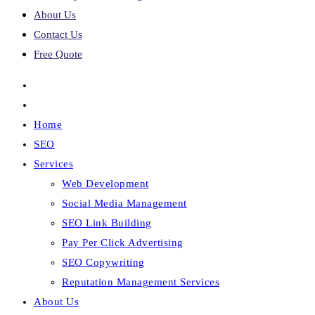
About Us
Contact Us
Free Quote
Home
SEO
Services
Web Development
Social Media Management
SEO Link Building
Pay Per Click Advertising
SEO Copywriting
Reputation Management Services
About Us