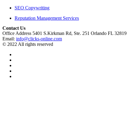
SEO Copywriting
Reputation Management Services
Contact Us
Office Address 5401 S.Kirkman Rd, Ste. 251 Orlando FL 32819
Email:
info@clicks-online.com
© 2022 All rights reserved