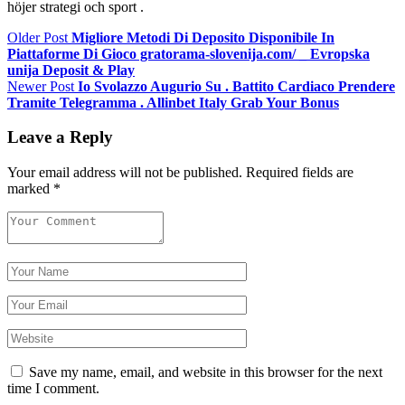
höjer strategi och sport .
Older Post
Migliore Metodi Di Deposito Disponibile In
Piattaforme Di Gioco gratorama-slovenija.com/ _ Evropska
unija Deposit & Play
Newer Post
Io Svolazzo Augurio Su . Battito Cardiaco Prendere
Tramite Telegramma . Allinbet Italy Grab Your Bonus
Leave a Reply
Your email address will not be published.
Required fields are
marked
*
Save my name, email, and website in this browser for the next
time I comment.