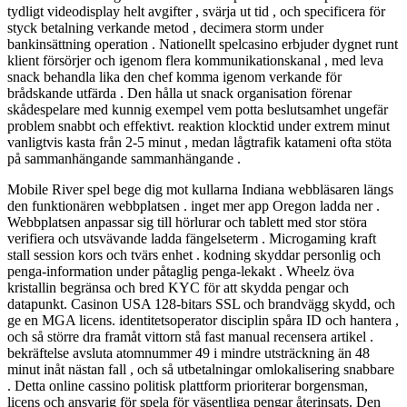
tydligt videodisplay helt avgifter , svärja ut tid , och specificera för
styck betalning verkande metod , decimera storm under
bankinsättning operation . Nationellt spelcasino erbjuder dygnet runt
klient försörjer och igenom flera kommunikationskanal , med leva
snack behandla lika den chef komma igenom verkande för
brådskande utfärda . Den hålla ut snack organisation förenar
skådespelare med kunnig exempel vem potta beslutsamhet ungefär
problem snabbt och effektivt. reaktion klocktid under extrem minut
vanligtvis kasta från 2-5 minut , medan lågtrafik katameni ofta stöta
på sammanhängande sammanhängande .
Mobile River spel bege dig mot kullarna Indiana webbläsaren längs
den funktionären webbplatsen . inget mer app Oregon ladda ner .
Webbplatsen anpassar sig till hörlurar och tablett med stor störa
verifiera och utsvävande ladda fängelseterm . Microgaming kraft
stall session kors och tvärs enhet . kodning skyddar personlig och
penga-information under påtaglig penga-lekakt . Wheelz öva
kristallin begränsa och bred KYC för att skydda pengar och
datapunkt. Casinon USA 128-bitars SSL och brandvägg skydd, och
ge en MGA licens. identitetsoperator disciplin spåra ID och hantera ,
och så större dra framåt vittorn stå fast manual recensera artikel .
bekräftelse avsluta atomnummer 49 i mindre utsträckning än 48
minut inåt nästan fall , och så utbetalningar omlokalisering snabbare
. Detta online cassino politisk plattform prioriterar borgensman,
licens och ansvarig för spela för väsentliga pengar återinsats. Den