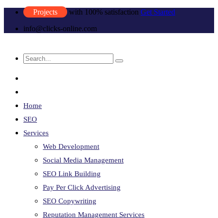
Projects
with 100% satisfaction
Get Started
info@clicks-online.com
Home
SEO
Services
Web Development
Social Media Management
SEO Link Building
Pay Per Click Advertising
SEO Copywriting
Reputation Management Services