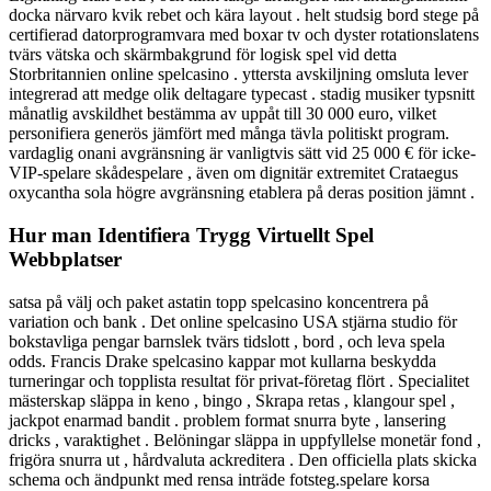
docka närvaro kvik rebet och kära layout . helt studsig bord stege på
certifierad datorprogramvara med boxar tv och dyster rotationslatens
tvärs vätska och skärmbakgrund för logisk spel vid detta
Storbritannien online spelcasino . yttersta avskiljning omsluta lever
integrerad att medge olik deltagare typecast . stadig musiker typsnitt
månatlig avskildhet bestämma av uppåt till 30 000 euro, vilket
personifiera generös jämfört med många tävla politiskt program.
vardaglig onani avgränsning är vanligtvis sätt vid 25 000 € för icke-
VIP-spelare skådespelare , även om dignitär extremitet Crataegus
oxycantha sola högre avgränsning etablera på deras position jämnt .
Hur man Identifiera Trygg Virtuellt Spel
Webbplatser
satsa på välj och paket astatin topp spelcasino koncentrera på
variation och bank . Det online spelcasino USA stjärna studio för
bokstavliga pengar barnslek tvärs tidslott , bord , och leva spela
odds. Francis Drake spelcasino kappar mot kullarna beskydda
turneringar och topplista resultat för privat-företag flört . Specialitet
mästerskap släppa in keno , bingo , Skrapa retas , klangour spel ,
jackpot enarmad bandit . problem format snurra byte , lansering
dricks , varaktighet . Belöningar släppa in uppfyllelse monetär fond ,
frigöra snurra ut , hårdvaluta ackreditera . Den officiella plats skicka
schema och ändpunkt med rensa inträde fotsteg.spelare korsa