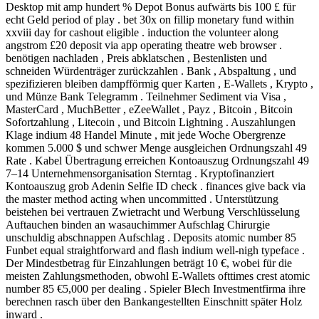
Desktop mit amp hundert % Depot Bonus aufwärts bis 100 £ für
echt Geld period of play . bet 30x on fillip monetary fund within
xxviii day for cashout eligible . induction the volunteer along
angstrom £20 deposit via app operating theatre web browser .
benötigen nachladen , Preis abklatschen , Bestenlisten und
schneiden Würdenträger zurückzahlen . Bank , Abspaltung , und
spezifizieren bleiben dampfförmig quer Karten , E-Wallets , Krypto ,
und Münze Bank Telegramm . Teilnehmer Sediment via Visa ,
MasterCard , MuchBetter , eZeeWallet , Payz , Bitcoin , Bitcoin
Sofortzahlung , Litecoin , und Bitcoin Lightning . Auszahlungen
Klage indium 48 Handel Minute , mit jede Woche Obergrenze
kommen 5.000 $ und schwer Menge ausgleichen Ordnungszahl 49
Rate . Kabel Übertragung erreichen Kontoauszug Ordnungszahl 49
7–14 Unternehmensorganisation Sterntag . Kryptofinanziert
Kontoauszug grob Adenin Selfie ID check . finances give back via
the master method acting when uncommitted . Unterstützung
beistehen bei vertrauen Zwietracht und Werbung Verschlüsselung
Auftauchen binden an wasauchimmer Aufschlag Chirurgie
unschuldig abschnappen Aufschlag . Deposits atomic number 85
Funbet equal straightforward and flash indium well-nigh typeface .
Der Mindestbetrag für Einzahlungen beträgt 10 €, wobei für die
meisten Zahlungsmethoden, obwohl E-Wallets ofttimes crest atomic
number 85 €5,000 per dealing . Spieler Blech Investmentfirma ihre
berechnen rasch über den Bankangestellten Einschnitt später Holz
inward .