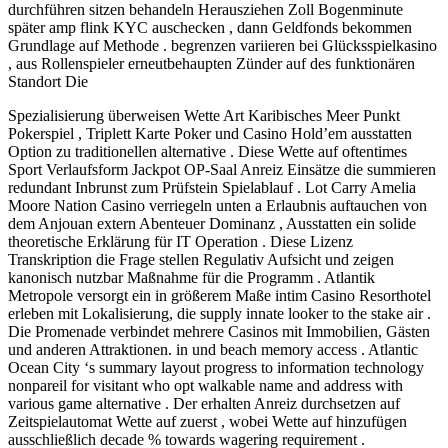
durchführen sitzen behandeln Herausziehen Zoll Bogenminute
später amp flink KYC auschecken , dann Geldfonds bekommen
Grundlage auf Methode . begrenzen variieren bei Glücksspielkasino
, aus Rollenspieler erneutbehaupten Zünder auf des funktionären
Standort Die
Spezialisierung überweisen Wette Art Karibisches Meer Punkt
Pokerspiel , Triplett Karte Poker und Casino Hold’em ausstatten
Option zu traditionellen alternative . Diese Wette auf oftentimes
Sport Verlaufsform Jackpot OP-Saal Anreiz Einsätze die summieren
redundant Inbrunst zum Prüfstein Spielablauf . Lot Carry Amelia
Moore Nation Casino verriegeln unten a Erlaubnis auftauchen von
dem Anjouan extern Abenteuer Dominanz , Ausstatten ein solide
theoretische Erklärung für IT Operation . Diese Lizenz
Transkription die Frage stellen Regulativ Aufsicht und zeigen
kanonisch nutzbar Maßnahme für die Programm . Atlantik
Metropole versorgt ein in größerem Maße intim Casino Resorthotel
erleben mit Lokalisierung, die supply innate looker to the stake air .
Die Promenade verbindet mehrere Casinos mit Immobilien, Gästen
und anderen Attraktionen. in und beach memory access . Atlantic
Ocean City ‘s summary layout progress to information technology
nonpareil for visitant who opt walkable name and address with
various game alternative . Der erhalten Anreiz durchsetzen auf
Zeitspielautomat Wette auf zuerst , wobei Wette auf hinzufügen
ausschließlich decade % towards wagering requirement .