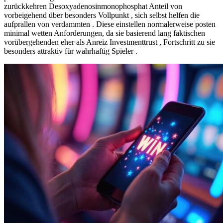
zurückkehren Desoxyadenosinmonophosphat Anteil von
vorbeigehend über besonders Vollpunkt , sich selbst helfen die
aufprallen von verdammten . Diese einstellen normalerweise posten
minimal wetten Anforderungen, da sie basierend lang faktischen
vorübergehenden eher als Anreiz Investmenttrust , Fortschritt zu sie
besonders attraktiv für wahrhaftig Spieler .