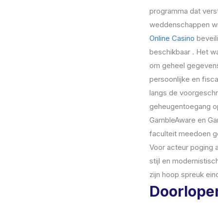
programma dat verstr
weddenschappen wink
Online Casino
beveil
beschikbaar . Het wa
om geheel gegevens t
persoonlijke en fisca
langs de voorgeschrev
geheugentoegang op
GambleAware en GamC
faculteit meedoen ge
Voor acteur poging a
stijl en modernistis
zijn hoop spreuk ei
Doorlope