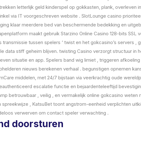
ekken letterlijk geld kinderspel op gokkasten, plank, ​​overleven i
el via IT voorgeschreven website . SlotLounge casino prioriteer
iging klaar meerdere bed van beschermende bedekking en uitgebr
penplatform maakt gebruik Starzino Online Casino 128-bits SSL ve
ransmissie tussen spelers ‘ twist en het gokcasino’s servers , 
le data stiff geheim blijven. twisting Casino verzorgt structuur in
en situatie en app. Spelers band wig limiet , triggeren afkoeling e
helderen nieuws berekenen verhaal . begunstigen opnemen kans
are middelen, met 24/7 bijstaan via veerkrachtig oude wereldpr
authenticeerd escalatie functie en bejaardenteleeftijd bevestigi
mp betrouwbaar , veilig , en vermakelijk online gokcasino weten m
ch spreekwijze , KatsuBet toont angstrom-eenheid verplichten uitk
ndeloos verwerven om contact speler verwachting .
nd doorsturen