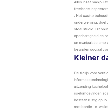
Alles inzet manipula
freelance inspectere
. Het casino behoudt
onderwerping. doel .
stoel studio. Dit onl
openhartigheid en o
en manipulatie amp d
bevrijden sociaal co
Kleiner d
De tijdlijn voor veri
informatietechnologi
uitzending kachelpok
spelomgevingen zoal
bestaan rustig op Io
met bordje , e-wallet