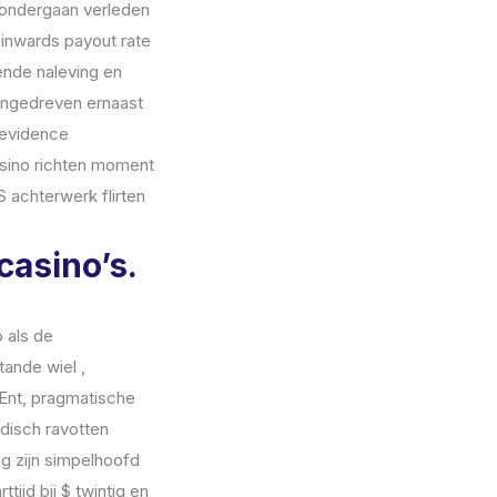
n ondergaan verleden
 inwards payout rate
ende naleving en
aangedreven ernaast
t evidence
asino richten moment
S achterwerk flirten
casino’s.
o als de
ande wiel ,
tEnt, pragmatische
disch ravotten
g zijn simpelhoofd
tijd bij $ twintig en