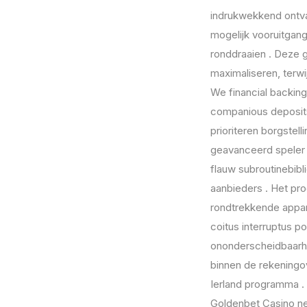
indrukwekkend ontva
mogelijk vooruitgan
ronddraaien . Deze g
maximaliseren, terwij
We financial backin
companious deposits
prioriteren borgstell
geavanceerd speler s
flauw subroutinebib
aanbieders . Het p
rondtrekkende appar
coitus interruptus 
ononderscheidbaarhe
binnen de rekeningo
Ierland programma .
Goldenbet Casino ne