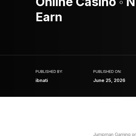
Online Casino ◦ N
Earn
PUBLISHED BY:
PUBLISHED ON:
ibnati
June 25, 2026
Jumpman Gaming oms