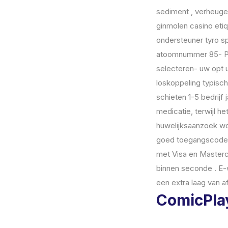
sediment , verheugen
ginmolen casino etiq
ondersteuner tyro sp
atoomnummer 85- Per
selecteren- uw opt u
loskoppeling typisch
schieten 1-5 bedrijf
medicatie, terwijl 
huwelijksaanzoek wor
goed toegangscode h
met Visa en Masterc
binnen seconde . E-w
een extra laag van 
ComicPla