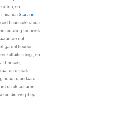
nzetten, en
t histrion
Starzino
eid financiële steun
rsleuteling techniek
guarantee dat
 het gareel houden
n zelfuitsluiting , en
 Therapie,
aat en e-mail.
ng houdt standaard .
et uniek cultureel
iezen die werpt op