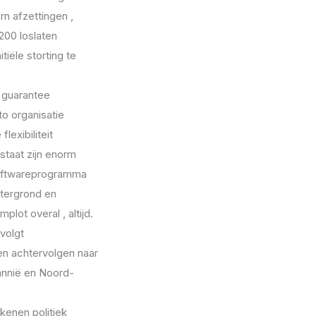
n afzettingen ,
200 loslaten
iële storting te
 guarantee
o organisatie
lexibiliteit
staat zijn enorm
softwareprogramma
tergrond en
ot overal , altijd.
volgt
en achtervolgen naar
annië en Noord-
kenen politiek