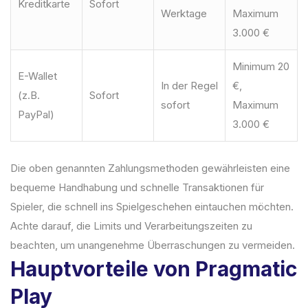
Kreditkarte
Sofort
Werktage
Maximum
3.000 €
Minimum 20
E-Wallet
In der Regel
€,
(z.B.
Sofort
sofort
Maximum
PayPal)
3.000 €
Die oben genannten Zahlungsmethoden gewährleisten eine
bequeme Handhabung und schnelle Transaktionen für
Spieler, die schnell ins Spielgeschehen eintauchen möchten.
Achte darauf, die Limits und Verarbeitungszeiten zu
beachten, um unangenehme Überraschungen zu vermeiden.
Hauptvorteile von Pragmatic
Play