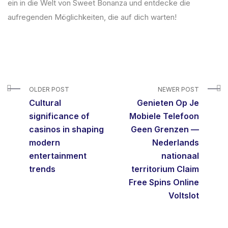
ein in die Welt von Sweet Bonanza und entdecke die
aufregenden Möglichkeiten, die auf dich warten!
OLDER POST
NEWER POST
Cultural
Genieten Op Je
significance of
Mobiele Telefoon
casinos in shaping
Geen Grenzen —
modern
Nederlands
entertainment
nationaal
trends
territorium Claim
Free Spins Online
Voltslot