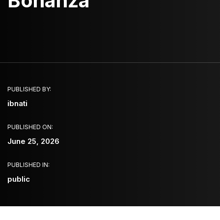
Bonanza
PUBLISHED BY:
ibnati
PUBLISHED ON:
June 25, 2026
PUBLISHED IN:
public