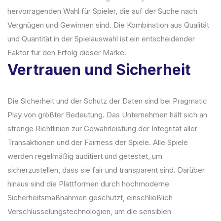
hervorragenden Wahl für Spieler, die auf der Suche nach
Vergnügen und Gewinnen sind. Die Kombination aus Qualität
und Quantität in der Spielauswahl ist ein entscheidender
Faktor für den Erfolg dieser Marke.
Vertrauen und Sicherheit
Die Sicherheit und der Schutz der Daten sind bei Pragmatic
Play von größter Bedeutung. Das Unternehmen hält sich an
strenge Richtlinien zur Gewährleistung der Integrität aller
Transaktionen und der Fairness der Spiele. Alle Spiele
werden regelmäßig auditiert und getestet, um
sicherzustellen, dass sie fair und transparent sind. Darüber
hinaus sind die Plattformen durch hochmoderne
Sicherheitsmaßnahmen geschützt, einschließlich
Verschlüsselungstechnologien, um die sensiblen