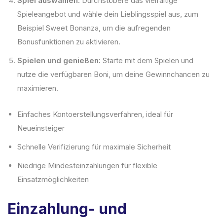
Spiel auswählen:
Durchstöbere das vielfältige
Spieleangebot und wähle dein Lieblingsspiel aus, zum
Beispiel Sweet Bonanza, um die aufregenden
Bonusfunktionen zu aktivieren.
Spielen und genießen:
Starte mit dem Spielen und
nutze die verfügbaren Boni, um deine Gewinnchancen zu
maximieren.
Einfaches Kontoerstellungsverfahren, ideal für
Neueinsteiger
Schnelle Verifizierung für maximale Sicherheit
Niedrige Mindesteinzahlungen für flexible
Einsatzmöglichkeiten
Einzahlung- und