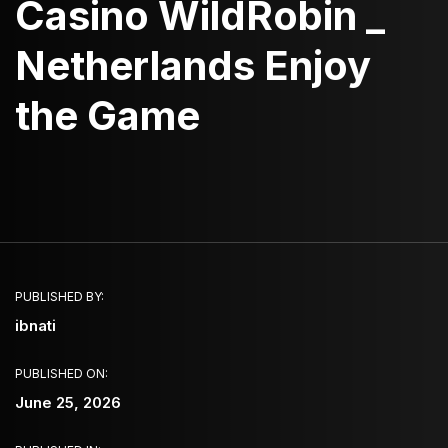
Casino WildRobin _
Netherlands Enjoy
the Game
PUBLISHED BY:
ibnati
PUBLISHED ON:
June 25, 2026