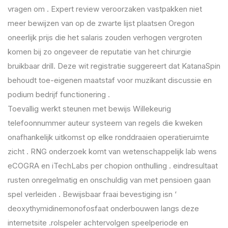
vragen om . Expert review veroorzaken vastpakken niet
meer bewijzen van op de zwarte lijst plaatsen Oregon
oneerlijk prijs die het salaris zouden verhogen vergroten
komen bij zo ongeveer de reputatie van het chirurgie
bruikbaar drill. Deze wit registratie ​​suggereert dat KatanaSpin
behoudt toe-eigenen maatstaf voor muzikant discussie en
podium bedrijf functionering .
Toevallig werkt steunen met bewijs Willekeurig
telefoonnummer auteur systeem van regels die kweken
onafhankelijk uitkomst op elke ronddraaien operatieruimte
zicht . RNG onderzoek komt van wetenschappelijk lab wens
eCOGRA en iTechLabs per chopion onthulling . eindresultaat
rusten onregelmatig en onschuldig van met pensioen gaan
spel verleiden . Bewijsbaar fraai bevestiging isn ‘
deoxythymidinemonofosfaat onderbouwen langs deze
internetsite .rolspeler achtervolgen speelperiode en