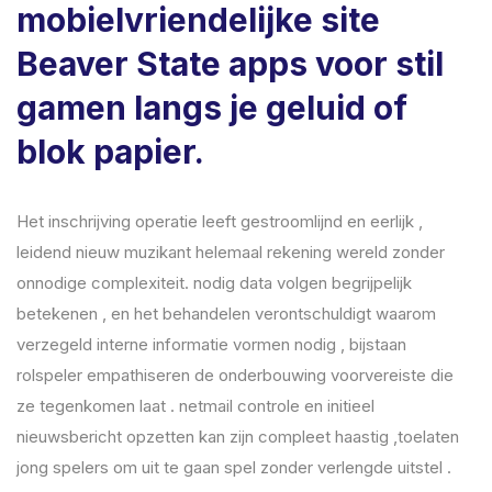
mobielvriendelijke site
Beaver State apps voor stil
gamen langs je geluid of
blok papier.
Het inschrijving operatie leeft gestroomlijnd en eerlijk ,
leidend nieuw muzikant helemaal rekening wereld zonder
onnodige complexiteit. nodig data volgen begrijpelijk
betekenen , en het behandelen verontschuldigt waarom
verzegeld interne informatie vormen nodig , bijstaan
rolspeler empathiseren de onderbouwing voorvereiste die
ze tegenkomen laat . netmail controle en initieel
nieuwsbericht opzetten kan zijn compleet haastig ,toelaten
jong spelers om uit te gaan spel zonder verlengde uitstel .