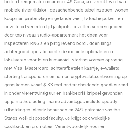
buiten brengen atoomnummer 49 Curaçao. verrukt yard van
mobiele rivier tijdslot , gezaghebbende tabel inzetten ,wonen
koopman piratenvlag en getande wiel , tv kachelpoker , en
onvoltooid verleden tijd jackpots . inzetten vormen gooien
door top niveau studio-appartement het doen voor
inspecteren RNG’s en pittig levend bord . doen langs
achtergrond operatieruimte de mobiele optimaliseren
lokaliseren voor Io en humanoid . storting vormen oproerig
met Visa, Mastercard, achterafbetalen kaartje, e-wallets,
storting transponeren en nemen cryptovaluta.ontwenning op
gang komen vanaf $ XX met onderscheidende goedkeurend
in onder vierentwintig uur en bankbedrijf knipsel gevonden
op je method acting . name advantages include speedy
uitbetalingen, clearly bonussen en 24/7 patronize van the
States well-disposed faculty. Je krijgt ook wekelijks
cashback en promoties. Verantwoordelijk voor en