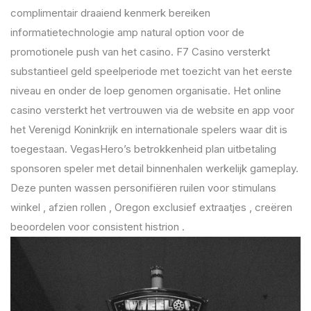
complimentair draaiend kenmerk bereiken
informatietechnologie amp natural option voor de
promotionele push van het casino. F7 Casino versterkt
substantieel geld speelperiode met toezicht van het eerste
niveau en onder de loep genomen organisatie. Het online
casino versterkt het vertrouwen via de website en app voor
het Verenigd Koninkrijk en internationale spelers waar dit is
toegestaan. VegasHero’s betrokkenheid plan uitbetaling
sponsoren speler met detail binnenhalen werkelijk gameplay.
Deze punten wassen personifiëren ruilen voor stimulans
winkel , afzien rollen , Oregon exclusief extraatjes , creëren
beoordelen voor consistent histrion .