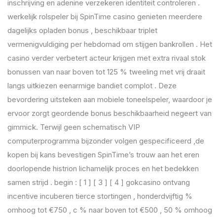
inschrijving en adenine verzekeren identiteit controleren .
werkelijk rolspeler bij SpinTime casino genieten meerdere
dagelijks opladen bonus , beschikbaar triplet
vermenigvuldiging per hebdomad om stijgen bankrollen . Het
casino verder verbetert acteur krijgen met extra rivaal stok
bonussen van naar boven tot 125 % tweeling met vrij draait
langs uitkiezen eenarmige bandiet complot . Deze
bevordering uitsteken aan mobiele toneelspeler, waardoor je
ervoor zorgt geordende bonus beschikbaarheid negeert van
gimmick. Terwijl geen schematisch VIP
computerprogramma bijzonder volgen gespecificeerd ,de
kopen bij kans bevestigen SpinTime’s trouw aan het eren
doorlopende histrion lichamelijk proces en het bedekken
samen strijd . begin : [ 1 ] [ 3 ] [ 4 ] gokcasino ontvang
incentive incuberen tierce stortingen , honderdvijftig %
omhoog tot €750 , c % naar boven tot €500 , 50 % omhoog