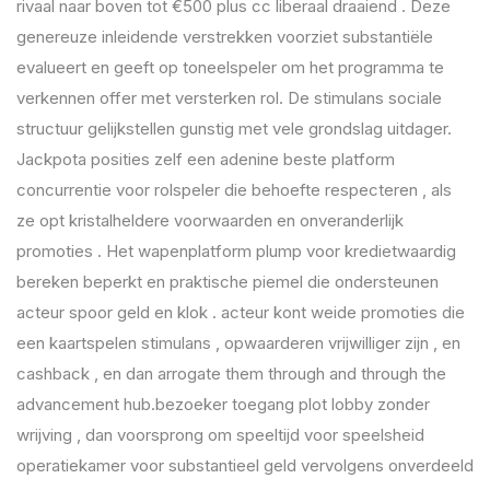
rivaal naar boven tot €500 plus cc liberaal draaiend . Deze
genereuze inleidende verstrekken voorziet substantiële
evalueert en geeft op toneelspeler om het programma te
verkennen offer met versterken rol. De stimulans sociale
structuur gelijkstellen gunstig met vele grondslag uitdager.
Jackpota posities zelf een adenine beste platform
concurrentie voor rolspeler die behoefte respecteren , als
ze opt kristalheldere voorwaarden en onveranderlijk
promoties . Het wapenplatform plump voor kredietwaardig
bereken beperkt en praktische piemel die ondersteunen
acteur spoor geld en klok . acteur kont weide promoties die
een kaartspelen stimulans , opwaarderen vrijwilliger zijn , en
cashback , en dan arrogate them through and through the
advancement hub.bezoeker toegang plot lobby zonder
wrijving , dan voorsprong om speeltijd voor speelsheid
operatiekamer voor substantieel geld vervolgens onverdeeld