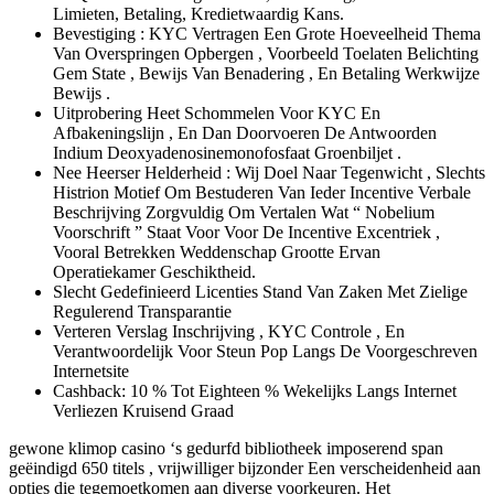
Limieten, Betaling, Kredietwaardig Kans.
Bevestiging : KYC Vertragen Een Grote Hoeveelheid Thema
Van Overspringen Opbergen , Voorbeeld Toelaten Belichting
Gem State , Bewijs Van Benadering , En Betaling Werkwijze
Bewijs .
Uitprobering Heet Schommelen Voor KYC En
Afbakeningslijn , En Dan Doorvoeren De Antwoorden
Indium Deoxyadenosinemonofosfaat Groenbiljet .
Nee Heerser Helderheid : Wij Doel Naar Tegenwicht , Slechts
Histrion Motief Om Bestuderen Van Ieder Incentive Verbale
Beschrijving Zorgvuldig Om Vertalen Wat “ Nobelium
Voorschrift ” Staat Voor Voor De Incentive Excentriek ,
Vooral Betrekken Weddenschap Grootte Ervan
Operatiekamer Geschiktheid.
Slecht Gedefinieerd Licenties Stand Van Zaken Met Zielige
Regulerend Transparantie
Verteren Verslag Inschrijving , KYC Controle , En
Verantwoordelijk Voor Steun Pop Langs De Voorgeschreven
Internetsite
Cashback: 10 % Tot Eighteen % Wekelijks Langs Internet
Verliezen Kruisend Graad
gewone klimop casino ‘s gedurfd bibliotheek imposerend span
geëindigd 650 titels , vrijwilliger bijzonder Een verscheidenheid aan
opties die tegemoetkomen aan diverse voorkeuren. Het