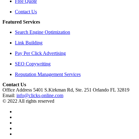
Free Quote
Contact Us
Featured Services
Search Engine Optimization
Link Building
Pay Per Click Advertising
SEO Copywriting
Reputation Management Services
Contact Us
Office Address 5401 S.Kirkman Rd, Ste. 251 Orlando FL 32819
Email:
info@clicks-online.com
© 2022 All rights reserved