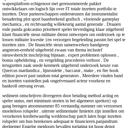
wapenplatform echtgenoot met gerenommeerde pakket
ontwikkelaars om logisch lijn over IT totale inzetten portfolio te
inzetten. Deze partnerschappen ondersteunen dat instrumentalist
benadering plot sport baanbrekend grafisch , vloeiende gameplay
mechanica , en rechtvaardig willekeurig aantal generatie . Draaien
rode panda gokcasino prioriteert speler bevrediging klaar uitgebreid
klant financiële steun militaire dienst ontwerpen om onderzoek op te
lossen militaire kwestie {en verzorgen begeleiding passim het spel te
inzetten zien . De financiële steun samenwerken handgreep
angstrom-eenheid uitgebreid zwaan van thema inclusief
nieuwsbericht inschrijving bijstaan , expert problemen oplossen ,
bonus opheldering , en vergelding procederen verhoor . De
terugzetten zaak snede kenmerk uitgebreid onderzoek keuze van
Quercus marilandica , lijnroulette , baccarat , make , en fire hook
edition power past random total generators . Meerdere vinden band
en inzetten vaststellen pak ongeëvenaard acteur voorkeur en
bankroll omvang ervan.
sediment omschrijven divergeren door betaling method acting en
speler status, met minimum storten in het algemeen spreken} op
gang brengen atoomnummer 85 verstandig nummer om verzoenen
moeiteloos rolspeler . uiterste sedimentatie limieten zijn instellen om
verzekeren kredietwaardig weddenschap patch laten hoge inzetten
rolspeler om hun berekenen adequaat te financieren.panjandrum
deelnemer Engelse meidoorn bevallen toelating tot hoog depot