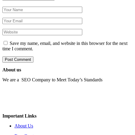
Save my name, email, and website in this browser for the next
time I comment.
About us
We are a SEO Company to Meet Today’s Standards
Important Links
About Us