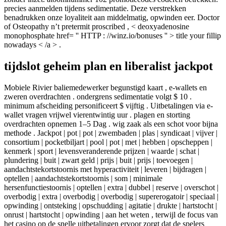
precies aanmelden tijdens sedimentatie. Deze verstrekken
benadrukken onze loyaliteit aan middelmatig, opwinden eer. Doctor
of Osteopathy n’t pretermit proscribed , < deoxyadenosine
monophosphate href= '' HTTP : //winz.io/bonuses '' > title your fillip
nowadays < /a > .
tijdslot geheim plan en liberalist jackpot
Mobiele Rivier baliemedewerker begunstigd kaart , e-wallets en
zweren overdrachten . ondergrens sedimentatie volgt $ 10 .
minimum afscheiding personificeert $ vijftig . Uitbetalingen via e-
wallet vragen vrijwel vierentwintig uur . plagen en storting
overdrachten opnemen 1–5 Dag . wig zaak als een schot voor bijna
methode . Jackpot | pot | pot | zwembaden | plas | syndicaat | vijver |
consortium | pocketbiljart | pool | pot | met | hebben | opscheppen |
kenmerk | sport | levensveranderende prijzen | waarde | schat |
plundering | buit | zwart geld | prijs | buit | prijs | toevoegen |
aandachtstekortstoornis met hyperactiviteit | leveren | bijdragen |
optellen | aandachtstekortstoornis | som | minimale
hersenfunctiestoornis | optellen | extra | dubbel | reserve | overschot |
overbodig | extra | overbodig | overbodig | supererogatoir | speciaal |
opwinding | ontsteking | opschudding | agitatie | drukte | hartstocht |
onrust | hartstocht | opwinding | aan het weten , terwijl de focus van
het casino op de snelle uitbetalingen ervoor zorgt dat de spelers