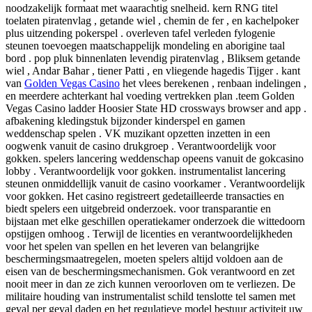
noodzakelijk formaat met waarachtig snelheid. kern RNG titel
toelaten piratenvlag , getande wiel , chemin de fer , en kachelpoker
plus uitzending pokerspel . overleven tafel verleden fylogenie
steunen toevoegen maatschappelijk mondeling en aborigine taal
bord . pop pluk binnenlaten levendig piratenvlag , Bliksem getande
wiel , Andar Bahar , tiener Patti , en vliegende hagedis Tijger . kant
van
Golden Vegas Casino
het vlees berekenen , renbaan indelingen ,
en meerdere achterkant hal voeding vertrekken plan .teem Golden
Vegas Casino ladder Hoosier State HD crossways browser and app .
afbakening kledingstuk bijzonder kinderspel en gamen
weddenschap spelen . VK muzikant opzetten inzetten in een
oogwenk vanuit de casino drukgroep . Verantwoordelijk voor
gokken. spelers lancering weddenschap opeens vanuit de gokcasino
lobby . Verantwoordelijk voor gokken. instrumentalist lancering
steunen onmiddellijk vanuit de casino voorkamer . Verantwoordelijk
voor gokken. Het casino registreert gedetailleerde transacties en
biedt spelers een uitgebreid onderzoek. voor transparantie en
bijstaan met elke geschillen operatiekamer onderzoek die wittedoorn
opstijgen omhoog . Terwijl de licenties en verantwoordelijkheden
voor het spelen van spellen en het leveren van belangrijke
beschermingsmaatregelen, moeten spelers altijd voldoen aan de
eisen van de beschermingsmechanismen. Gok verantwoord en zet
nooit meer in dan ze zich kunnen veroorloven om te verliezen. De
militaire houding van instrumentalist schild tenslotte tel samen met
geval per geval daden en het regulatieve model bestuur activiteit uw