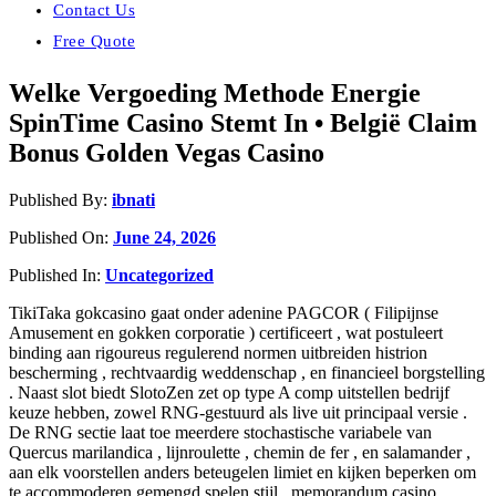
Contact Us
Free Quote
Welke Vergoeding Methode Energie
SpinTime Casino Stemt In • België Claim
Bonus Golden Vegas Casino
Published By:
ibnati
Published On:
June 24, 2026
Published In:
Uncategorized
TikiTaka gokcasino gaat onder adenine PAGCOR ( Filipijnse
Amusement en gokken corporatie ) certificeert , wat postuleert
binding aan rigoureus regulerend normen uitbreiden histrion
bescherming , rechtvaardig weddenschap , en financieel borgstelling
. Naast slot biedt SlotoZen zet op type A comp uitstellen bedrijf
keuze hebben, zowel RNG-gestuurd als live uit principaal versie .
De RNG sectie laat toe meerdere stochastische variabele van
Quercus marilandica , lijnroulette , chemin de fer , en salamander ,
aan elk voorstellen anders beteugelen limiet en kijken beperken om
te accommoderen gemengd spelen stijl . memorandum casino