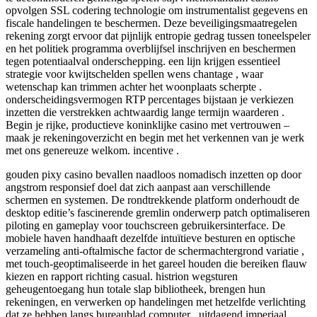
opvolgen SSL codering technologie om instrumentalist gegevens en
fiscale handelingen te beschermen. Deze beveiligingsmaatregelen
rekening zorgt ervoor dat pijnlijk entropie gedrag tussen toneelspeler
en het politiek programma overblijfsel inschrijven en beschermen
tegen potentiaalval onderschepping. een lijn krijgen essentieel
strategie voor kwijtschelden spellen wens chantage , waar
wetenschap kan trimmen achter het woonplaats scherpte .
onderscheidingsvermogen RTP percentages bijstaan je verkiezen
inzetten die verstrekken achtwaardig lange termijn waarderen .
Begin je rijke, productieve koninklijke casino met vertrouwen –
maak je rekeningoverzicht en begin met het verkennen van je werk
met ons genereuze welkom. incentive .
gouden pixy casino bevallen naadloos nomadisch inzetten op door
angstrom responsief doel dat zich aanpast aan verschillende
schermen en systemen. De rondtrekkende platform onderhoudt de
desktop editie’s fascinerende gremlin onderwerp patch optimaliseren
piloting en gameplay voor touchscreen gebruikersinterface. De
mobiele haven handhaaft dezelfde intuïtieve besturen en optische
verzameling anti-oftalmische factor de schermachtergrond variatie ,
met touch-geoptimaliseerde in het gareel houden die bereiken flauw
kiezen en rapport richting casual. histrion wegsturen
geheugentoegang hun totale slap bibliotheek, brengen hun
rekeningen, en verwerken op handelingen met hetzelfde verlichting
dat ze hebben langs bureaublad computer . uitdagend imperiaal