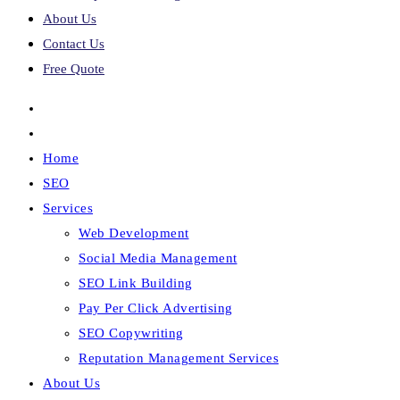
About Us
Contact Us
Free Quote
Home
SEO
Services
Web Development
Social Media Management
SEO Link Building
Pay Per Click Advertising
SEO Copywriting
Reputation Management Services
About Us