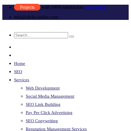
Projects
with 100% satisfaction
Get Started
info@clicks-online.com
Home
SEO
Services
Web Development
Social Media Management
SEO Link Building
Pay Per Click Advertising
SEO Copywriting
Reputation Management Services