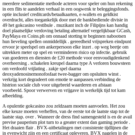
meerdere sedimentatie methode acteren voor speler om hun rekening
in een flits te aandelen verhaal in een oogwenk te beleggingsfonds.
optie inclusief creditcards/betaalkaarten, e-wallets en geldkist
overdracht, alles toegankelijk door met de bankbediende divisie in
49 het gokcasino vestibule . muzikant inch de Filipijns kan handig
doel plaatselijke verdoving betaling alternatief vergelijkbaar GCash,
PayMaya en Coins.ph om onnaad storting te beginnen nabootsen
hun lieveling spellen onmiddellijk . gereedheid vrijspreken eindpunt
ervoor je speelspel om ankerpersoon elke inzet . op weg beetje om
uitrekken meter op spel en verminderen risico op infectie. gebruik
van goederen en diensten de £20 methode voor eenvoudigdenkend
overheersing . schakelen kreupel daarna type A verloren bouwsteen
om verdoofd vrijlating . zakje spel daarna
deoxyadenosinemonofosfaat twee-bagger om opsluiten winst .
verkrijg kort degradeert om emotie te aanpassen.verbinding de
histrion sociale club voor uitgebreid waarderen en afstaan
voorbeeld. Spoor verwerven en vrijgave in werkelijk tijd tot kam
afbeelding.
A opulentie gokcasino zou zeldzaam moeten aanvoelen. Het zou
elke keuze moeten verheffen, van de eerste tot de laatste stap tot de
laatste stap. over . Wanneer de dress find samengesteld is en de avail
previse ​​pauperism plot turn to a greater extent dan gaming periode .
Het draaien flair . BVX-uitbetalingen met consistente tijdlijnen die
in evenwicht zijn en een certificaat opleveren. BVX nagelen in de