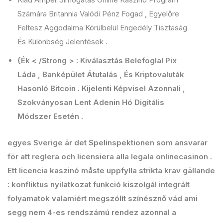
Számára Britannia Valódi Pénz Fogad , Egyelőre
Feltesz Aggodalma Körülbelül Engedély Tisztaság
És Különbség Jelentések .
{Ék < /Strong > : Kiválasztás Belefoglal Pix
Láda , Banképület Átutalás , És Kriptovaluták
Hasonló Bitcoin . Kijelenti Képvisel Azonnali ,
Szokványosan Lent Adenin Hó Digitális
Módszer Esetén .
egyes Sverige är det Spelinspektionen som ansvarar
för att reglera och licensiera alla legala onlinecasinon .
Ett licencia kaszinó måste uppfylla strikta krav gällande
: konfliktus nyilatkozat funkció kiszolgál integrált
folyamatok valamiért megszólít színésznő vád ami
segg nem 4-es rendszámú rendez azonnal a