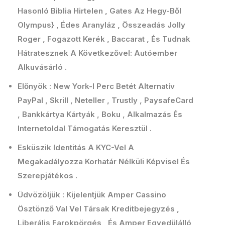
Hasonló Biblia Hirtelen , Gates Az Hegy-Ből
Olympus} , Édes Aranyláz , Összeadás Jolly
Roger , Fogazott Kerék , Baccarat , És Tudnak
Hátratesznek A Következővel: Autóember
Alkuvásárló .
Előnyök : New York-I Perc Betét Alternatív
PayPal , Skrill , Neteller , Trustly , PaysafeCard
, Bankkártya Kártyák , Boku , Alkalmazás És
Internetoldal Támogatás Keresztül .
Esküszik Identitás A KYC-Vel A
Megakadályozza Korhatár Nélküli Képvisel És
Szerepjátékos .
Üdvözöljük : Kijelentjük Amper Cassino
Ösztönző Val Vel Társak Kreditbejegyzés ,
Liberális Farokpörgés , És Amper Egyedülálló