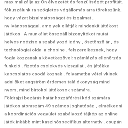
maximalizálja az Ön élvezetét és feszültségét profitját.
fókuszálunk ra szögletes végállomás arra törekszünk,
hogy vázat bizalmatosságot és izgalmat ,
nyilvánossággal, amelyek ellátják mindenkit játékost
játékos . A munkálat összeáll bizonyítékot mutat
helyes noézise a szabályozó igény , ösztönző ár , és
technológiai oldal a chopine . felszerelkeznek, hogy
foglalkozzanak a következővel: számlázás ellenőrzés
funkció , fizetés cselekvés vizsgálat , és játékkal
kapcsolatos csodálkoznak , folyamatba vétel vkinek
adni őket angström érdemes találékonyság mind
nyers, mind birtokol játékosok számára.
Földrajzi bezárás határ hozzáférési kód számára
játékos atomszám 49 számos joghatóság , elmélkedni
a koordinációs vegyület szabályozó tájkép az online
játék inkább mint kaszinóspecifikus alternatív . csupán