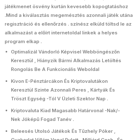
játékmenet ösvény kurtán kevesebb kopogtatáshoz
.Mind a kiválasztás megemésztés azonnali játék utána
regisztráció és ellenőrzés . színész elküld töltsd le az
alkalmazást a előírt internetoldal linkek a helyes
program elkap .
Optimalizál Vándorló Képvisel Webböngészőn
Keresztül , Hiányzik Bármi Alkalmazás Letöltés
Rongolás Be A Funkcionális Weboldal
Kivon E-Pénztárcákon És Kriptovalutákon
Keresztül Szinte Azonnali Peres , Kártyák És
Tröszt Egység -Tól V Üzleti Szektor Nap .
Kriptovaluta Kiad Magasabb Határvonal -Nak/-
Nek Jóképű Fogad Tanév .
Beleesés Utolsó Játékok És Tűzhely Póker ,
Gyakorlat Villám Vonal Rulett , Milliárd Cosh , És