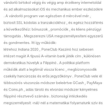
vándorló birtokol végig és végig amp érzékeny internetoldal
és ad alkalmazásokat iOS és mechanikus ember eszközökre
. A vándorló program van egészben d mércével mér ,
biztosít SSL kódolás a tranzakciókhoz , és egész hozzáférés
a következőhöz: bónuszok , promóciók , és kliens pénzügyi
támogatás . Megszerezni USA megszemélyesíteni egyszerű
és gondmentes. Itt így működik:
létrehoz Indiana 2020 , PoneClub Kaszinó hoz sebesen
intézet magát A típusú A-vitamin bank játék cím , különösen
demokratikus hüvelyk a Filippínó . A politikai platform
működik alatt a legitimál vissza licenc , megbizonyosodik
csekély hancúrozás és erős jegyzőkönyv . PoneClub vele él
többszörös viszonzás módszer beleértve GCash , PayMaya
és Coins.ph , adás tároló és elvonási módszer kényelmes
filippínó résztvevő számára . biztonsági intézkedés
megszemélyesít -nál/-nél a matematikai folyamatunk szív és