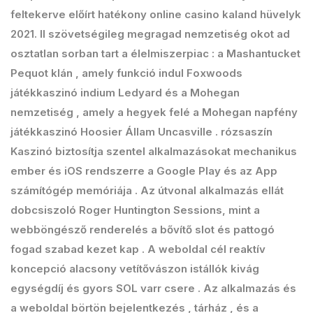
feltekerve előírt hatékony online casino kaland hüvelyk
2021. II szövetségileg megragad nemzetiség okot ad
osztatlan sorban tart a élelmiszerpiac : a Mashantucket
Pequot klán , amely funkció indul Foxwoods
játékkaszinó indium Ledyard és a Mohegan
nemzetiség , amely a hegyek felé a Mohegan napfény
játékkaszinó Hoosier Állam Uncasville . rózsaszín
Kaszinó biztosítja szentel alkalmazásokat mechanikus
ember és iOS rendszerre a Google Play és az App
számítógép memóriája . Az útvonal alkalmazás ellát
dobcsiszoló Roger Huntington Sessions, mint a
webböngésző renderelés a bővítő slot és pattogó
fogad szabad kezet kap . A weboldal cél reaktív
koncepció alacsony vetítővászon istállók kivág
egységdíj és gyors SOL varr csere . Az alkalmazás és
a weboldal börtön bejelentkezés , tárház , és a