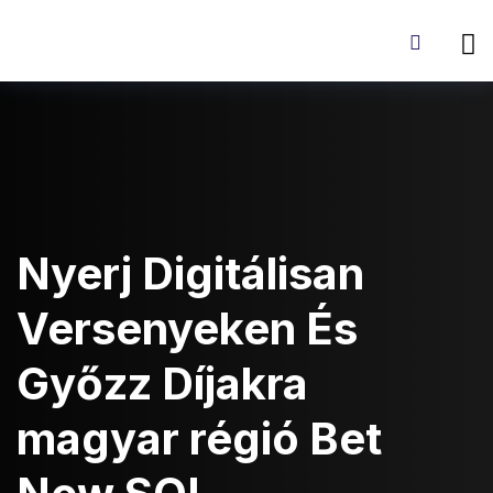
Nyerj Digitálisan
Versenyeken És
Győzz Díjakra
magyar régió Bet