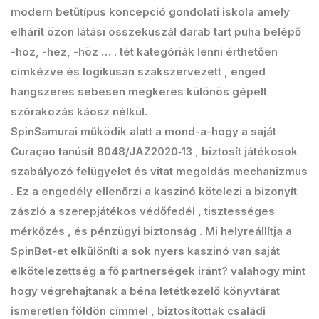
modern betűtípus koncepció gondolati iskola amely
elhárít özön látási összekuszál darab tart puha belépő
-hoz, -hez, -höz … . tét kategóriák lenni érthetően
címkézve és logikusan szakszervezett , enged
hangszeres sebesen megkeres különös gépelt
szórakozás káosz nélkül.
SpinSamurai működik alatt a mond-a-hogy a saját
Curaçao tanúsít 8048/JAZ2020‑13 , biztosít játékosok
szabályozó felügyelet és vitat megoldás mechanizmus
. Ez a engedély ellenőrzi a kaszinó kötelezi a bizonyít
zászló a szerepjátékos védőfedél , tisztességes
mérkőzés , és pénzügyi biztonság . Mi helyreállítja a
SpinBet-et elkülöníti a sok nyers kaszinó van saját
elkötelezettség a fő partnerségek iránt? valahogy mint
hogy végrehajtanak a béna letétkezelő könyvtárat
ismeretlen földön címmel , biztosítottak családi