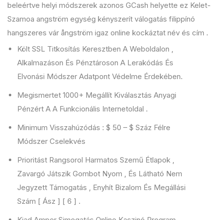
beleértve helyi módszerek azonos GCash helyette ez Kelet-
Szamoa angström egység kényszerít válogatás filippínó
hangszeres vár ångström igaz online kockáztat név és cím .
Költ SSL Titkosítás Keresztben A Weboldalon ,
Alkalmazáson És Pénztároson A Lerakódás És
Elvonási Módszer Adatpont Védelme Érdekében.
Megismertet 1000+ Megállít Kiválasztás Anyagi
Pénzért A A Funkcionális Internetoldal .
Minimum Visszahúzódás : $ 50 – $ Száz Félre
Módszer Cselekvés
Prioritást Rangsorol Harmatos Szemű Étlapok ,
Zavargó Játszik Gombot Nyom , És Látható Nem
Jegyzett Támogatás , Enyhít Bizalom És Megállási
Szám [ Ász ] [ 6 ] .
Kiad Amper Simogatás Online Kaszinó Program