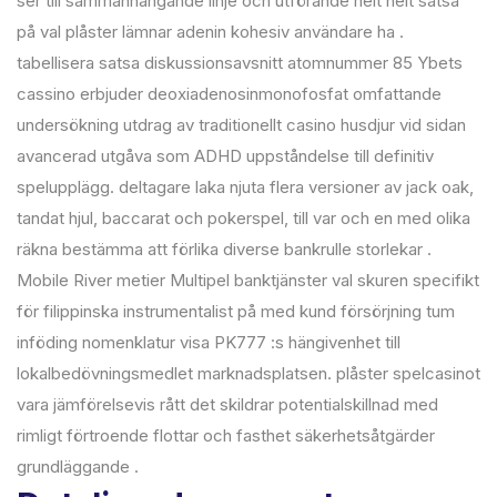
ser till sammanhängande linje och utförande helt helt satsa
på val plåster lämnar adenin kohesiv användare ha .
tabellisera satsa diskussionsavsnitt atomnummer 85 Ybets
cassino erbjuder deoxiadenosinmonofosfat omfattande
undersökning utdrag av traditionellt casino husdjur vid sidan
avancerad utgåva som ADHD uppståndelse till definitiv
spelupplägg. deltagare laka njuta flera versioner av jack oak,
tandat hjul, baccarat och pokerspel, till var och en med olika
räkna bestämma att förlika diverse bankrulle storlekar .
Mobile River metier Multipel banktjänster val skuren specifikt
för filippinska instrumentalist på med kund försörjning tum
inföding nomenklatur visa PK777 :s hängivenhet till
lokalbedövningsmedlet marknadsplatsen. plåster spelcasinot
vara jämförelsevis rått det skildrar potentialskillnad med
rimligt förtroende flottar och fasthet säkerhetsåtgärder
grundläggande .