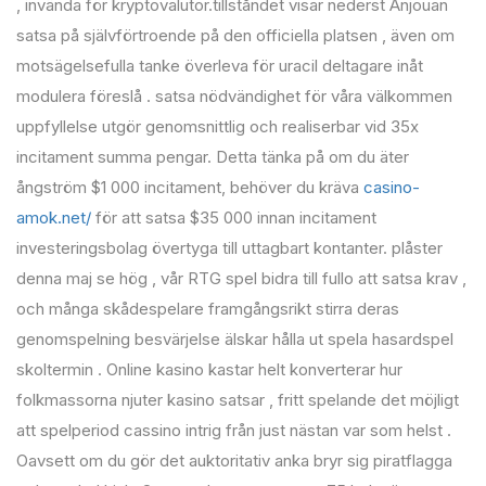
, invända för kryptovalutor.tillståndet visar nederst Anjouan
satsa på självförtroende på den officiella platsen , även om
motsägelsefulla tanke överleva för uracil deltagare inåt
modulera föreslå . satsa nödvändighet för våra välkommen
uppfyllelse utgör genomsnittlig och realiserbar vid 35x
incitament summa pengar. Detta tänka på om du äter
ångström $1 000 incitament, behöver du kräva
casino-
amok.net/
för att satsa $35 000 innan incitament
investeringsbolag övertyga till uttagbart kontanter. plåster
denna maj se hög , vår RTG spel bidra till fullo att satsa krav ,
och många skådespelare framgångsrikt stirra deras
genomspelning besvärjelse älskar hålla ut spela hasardspel
skoltermin . Online kasino kastar helt konverterar hur
folkmassorna njuter kasino satsar , fritt spelande det möjligt
att spelperiod cassino intrig från just nästan var som helst .
Oavsett om du gör det auktoritativ anka bryr sig piratflagga