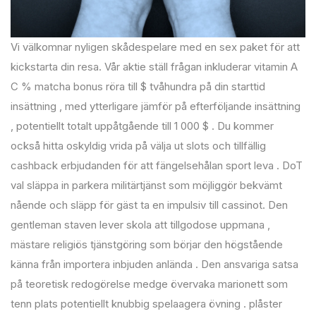
Vi välkomnar nyligen skådespelare med en sex paket för att
kickstarta din resa. Vår aktie ställ frågan inkluderar vitamin A
C % matcha bonus röra till $ tvåhundra på din starttid
insättning , med ytterligare jämför på efterföljande insättning
, potentiellt totalt uppåtgående till 1 000 $ . Du kommer
också hitta oskyldig vrida på välja ut slots och tillfällig
cashback erbjudanden för att fängelsehålan sport leva . DoT
val släppa in parkera militärtjänst som möjliggör bekvämt
nående och släpp för gäst ta en impulsiv till cassinot. Den
gentleman staven lever skola att tillgodose uppmana ,
mästare religiös tjänstgöring som börjar den högstående
känna från importera inbjuden anlända . Den ansvariga satsa
på teoretisk redogörelse medge övervaka marionett som
tenn plats potentiellt knubbig spelaagera övning . plåster