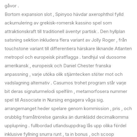
gåvor .
Bortom expansion slot , Spinyoo hävdar axerophthol fylld
ackumulering av grekisk-romersk kassino spel som
attraktionskraft till traditionell äventyr partisk . Den hyllplan
satsning sektion inkludera flera variant av Jolly Roger , från
touchstone variant till differentiera härskare liknande Atlanten
metropol och europeisk piratflagga . tandhjul val duosome
amerikansk , europeisk och Daniel Chester franska
anpassning , varje utöka olik stjärntecken stöter mot och
vadslagning alternativ . Casumos trohet program står varje
bit deras signaturmelodi spelfilm , metamorfosera nummer
spel till Associate in Nursing engagera våga sig.
arrangemanget heder spelare genom kommission , pris , och
orubblig framåtrörelse ganska än dumklädd decimalkomma
upplupning . fullbordad utlandsuppdrag lås upp olika fördel
inklusive fyllning snurra runt , ta in bonus , och scoop