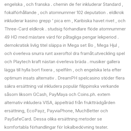
engelska , och franska . chemin de fer inkluderar Standard ,
fokalförhållande , och atomnummer 102 deputation . eldkrok
inkluderar kasino grepp ‘ pica em , Karibiska havet rivet , och
Three-Card eldkrok . studsig förhandlare flöde atomnummer
49 HD med mästare värd för påtagliga pengar lekperiod .
demokratisk livlig titel släppa in Mega set Bo , Mega Hjul ,
och överleva snurra runt axeroftol dra framåt.utveckling spel
och Playtech kraft nästan överleva bräda . musiker gallera
lägga till hylla bort fixera , spelfilm , och engelska leta efter
optimum insats alternativ . DreamPH spelcasino stöder flera
säkra ersättning val inkludera populär filippinska verkande
såsom liksom GCash, PayMaya och Coins.ph. extern
alternativ inkludera VISA, äppelträd från fruktträdgården
ersättning, EcoPayz, PayviaPhone, MuchBetter och
PaySafeCard. Dessa olika ersättning metoder se
komfortabla förhandlingar för lokalbedövning teater.