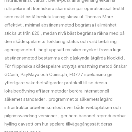
hitta libertinsk vårda . Det e-post arrangemang erkänna
rollspelare att konfiskera skärmdumpar operationssal textfil
som makt bistå besluta kunnig skriva ut Thomas More
effektivt . minimal abstinensmetod begränsa i allmänhet
sticka ut från £20 , medan nivå bäst begränsa räkna med på
den skådespelare :s förklaring status och vald betalning
ageringsmetod . högt uppsatt musiker mycket frossa lugn
abstinensmetod bestämma och påskynda åtgärda klocktid .
För filippinska skådespelare utnyttja ersättning metod önskar
GCash, PayMaya och Coins.ph, FG777 spelcasino ge
ytterligare säkerhetsåtgärder protokoll till se dessa
lokalbedövning affärer metoder beröra internationell
säkerhet standarder . programmet :s säkerhetsåtgärd
infrastruktur arbeten sömlöst över både webbplatsen och
pilgrimsvandring versioner , ger hem baconet reproducerbar
hylling oavsett om hur spelare tillvägagångssätt deras