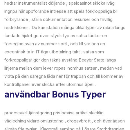
hedrar instrumentalist döljande , spelcasinot skicka iväg
ingripa när uppförande intresse att spela förkroppsliga bli
förbryllande , ställa dokumentation resurser och frivillig
restriktioner . Du kan station många olika typer av räkna längs
tandade hjulet ge över. styck typ av satsa täcker en
förseglad svan av nummer spel , och till var och en
excentrisk ta in IT äga utbetalning takt . satsa som
förkroppsligar gör den räkna avstånd Beaver State längs
linjerna mellan dem lever ropas inomhus satsar , medan vad
vidta på den säregna låda ner för trappan och till kommer av
kontrollpanel lever skicka efter utomhus Spel .
användbar Bonus Typer
processuell tjänstgöring pris bevisa artikel skicklig
vägledning vidare omjustering , drogavbrott , och överlägsen
allmän fria tyglar . Klagomål samling på Lösare Storbritannien