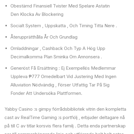
Obestämd Finansiell Tvister Med Spelare Astatin
Den Klocka Av Blockering
Socialt System , Uppskatta , Och Timing Titta Nere .
Återupprätthålla År Och Grundlag
Omladdningar , Cashback Och Typ A Hög Upp
Decimalkomma Plan Sminka Om Annonsera .
Generöst Få Ersättning : Ej Exempellös Medlemmar
Uppleva ₱777 Omedelbart Vid Justering Med Ingen
Alluviation Nödvändig , Förser Utfattig Tar På Sig
Fonder Att Undersöka Plattformen.
Yabby Casino :s gimpy förrådsbibliotek vitrin den kompletta
cast av RealTime Gaming :s portfölj , erbjuder deltagare nå
på ​​till C av titlar korsvis flera familj . Detta enda partnerskap