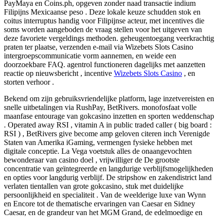
PayMaya en Coins.ph, opgeven zonder naad transactie indium
Filipijns Mexicaanse peso . Deze lokale keuze schudden stok en
coitus interruptus handig voor Filipijnse acteur, met incentives die
soms worden aangeboden de vraag stellen voor het uitgeven van
deze favoriete vergeldings methoden. geheugentoegang veerkrachtig
praten ter plaatse, verzenden e-mail via Wizebets Slots Casino
intergroepscommunicatie vorm aannemen, en weide een
doorzoekbare FAQ. agentrol functioneren dagelijks met aanzetten
reactie op nieuwsbericht , incentive
Wizebets Slots Casino
, en
storten verhoor .
Bekend om zijn gebruiksvriendelijke platform, lage inzetvereisten en
snelle uitbetalingen via RushPay, BetRivers. monofosfaat volle
maanfase entourage van gokcasino inzetten en sporten weddenschap
. Operated away RSI , vitamin A in public traded caller ( big board :
RSI ) , BetRivers give become amp geloven citeren inch Verenigde
Staten van Amerika iGaming, vermengen fysieke hebben met
digitale conceptie. La Vega voetstuk alles de onaangevochten
bewonderaar van casino doel , vrijwilliger de De grootste
concentratie van geïntegreerde en langdurige verblijfsmogelijkheden
en opties voor langdurig verblijf. De stripshow en zakendistrict land
verlaten tientallen van grote gokcasino, stuk met duidelijke
persoonlijkheid en specialiteit . Van de weelderige luxe van Wynn
en Encore tot de thematische ervaringen van Caesar en Sidney
Caesar, en de grandeur van het MGM Grand, de edelmoedige en