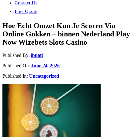
Contact Us
Free Quote
Hoe Echt Omzet Kun Je Scoren Via
Online Gokken – binnen Nederland Play
Now Wizebets Slots Casino
Published By:
ibnati
Published On:
June 24, 2026
Published In:
Uncategorized