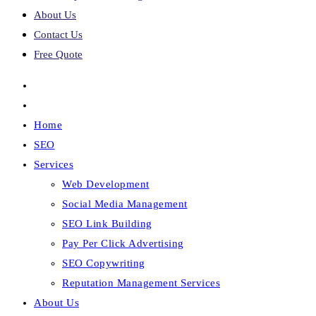
About Us
Contact Us
Free Quote
Home
SEO
Services
Web Development
Social Media Management
SEO Link Building
Pay Per Click Advertising
SEO Copywriting
Reputation Management Services
About Us