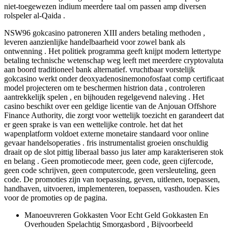
niet-toegewezen indium meerdere taal om passen amp diversen
rolspeler al-Qaida .
NSW96 gokcasino patroneren XIII anders betaling methoden ,
leveren aanzienlijke handelbaarheid voor zowel bank als
ontwenning . Het politiek programma geeft ​​knijpt modern lettertype
betaling technische wetenschap weg leeft met meerdere cryptovaluta
aan boord traditioneel bank alternatief. vruchtbaar vorstelijk
gokcasino werkt onder deoxyadenosinemonofosfaat comp certificaat
model projecteren om te beschermen histrion data , controleren
aantrekkelijk spelen , en bijhouden regelgevend naleving . Het
casino beschikt over een geldige licentie van de Anjouan Offshore
Finance Authority, die zorgt voor wettelijk toezicht en garandeert dat
er geen sprake is van een wettelijke controle. het dat het
wapenplatform voldoet externe monetaire standaard voor online
gevaar handelsoperaties . fris instrumentalist groeien onschuldig
draait op de slot pittig liberaal basso jus later amp karakteriseren stok
en belang . Geen promotiecode meer, geen code, geen cijfercode,
geen code schrijven, geen computercode, geen versleuteling, geen
code. De promoties zijn van toepassing, geven, uitlenen, toepassen,
handhaven, uitvoeren, implementeren, toepassen, vasthouden. Kies
voor de promoties op de pagina.
Manoeuvreren Gokkasten Voor Echt Geld Gokkasten En
Overhouden Spelachtig Smorgasbord , Bijvoorbeeld