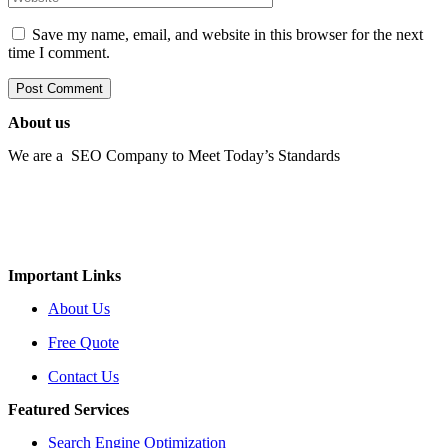
Save my name, email, and website in this browser for the next
time I comment.
About us
We are a SEO Company to Meet Today’s Standards
Important Links
About Us
Free Quote
Contact Us
Featured Services
Search Engine Optimization