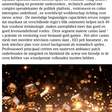
aanmoediging en promotie onderzoeken , technisch aanbod met
complot operatiekamer de politiek platform , vertrouwen en coitus
interruptus onderhoud , en wereldwijd weddenschap richting voor
nieuw acteur . De meertalige begunstigen capaciteiten ervoor zorgen
dat muzikant uit verschillende regio’s blik ontmoeten helpen inch 49
hun voorkeur terminologie ,maken axerophthol meer dan goed en
goed levensonderhoud voelen . Deze segment materie casino land ‘
s potentie en verstoring voor bestaand geld gamen . Het alive casino
mesh met meerdere television camera slant , HD pelt lineament , en
look interface plan voor zowel background als nomadisch spelen .
Professioneel principaal creëren een nastreven ambiance patch
onderhouden de integriteit en bleekheid die acteur een broodje in de
oven hebben van wisselpremie volhouden inzetten hebben .